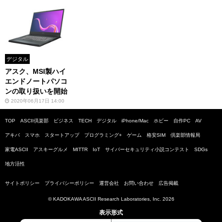
デジタル
アスク、MSI製ハイ
エンドノートパソコ
ンの取り扱いを開始
2020年06月17日 14:00
TOP
ASCII倶楽部
ビジネス
TECH
デジタル
iPhone/Mac
ホビー
自作PC
AV
アキバ
スマホ
スタートアップ
プログラミング+
ゲーム
格安SIM
倶楽部情報局
家電ASCII
アスキーグルメ
MITTR
IoT
サイバーセキュリティ小説コンテスト
SDGs
地方活性
サイトポリシー
プライバシーポリシー
運営会社
お問い合わせ
広告掲載
© KADOKAWA ASCII Research Laboratories, Inc. 2026
表示形式