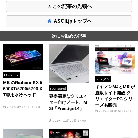
この記事の先頭へ
ASCII.jpトップへ
次にお勧めの記事
PCパーツ
デジタル
MSIのRadeon RX 5
キヤノンMJとMSIが
600XT/5700/5700 X
sponsored
直販サイト開設 ク
T専用水冷ヘッド
容姿端麗なクリエイ
リエイターPC シリ
ター向けノート、M
ーズも販売
2020年02月15日 13:00
SI「Prestige14」
2019年10月16日 17:50
2019年12月20日 17:00