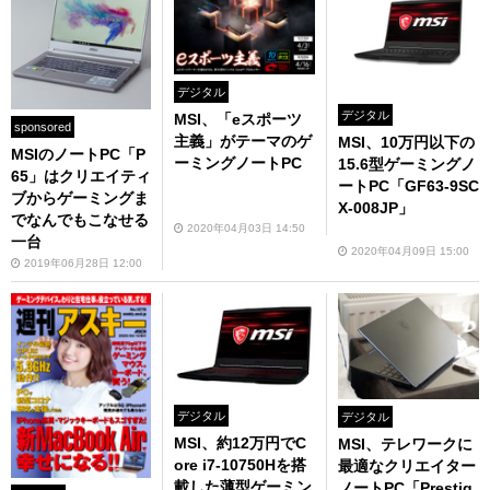
デジタル
デジタル
MSI、「eスポーツ
sponsored
主義」がテーマのゲ
MSI、10万円以下の
MSIのノートPC「P
ーミングノートPC
15.6型ゲーミングノ
65」はクリエイティ
ートPC「GF63-9SC
ブからゲーミングま
X-008JP」
でなんでもこなせる
2020年04月03日 14:50
一台
2020年04月09日 15:00
2019年06月28日 12:00
デジタル
デジタル
MSI、約12万円でC
MSI、テレワークに
ore i7-10750Hを搭
最適なクリエイター
載した薄型ゲーミン
ノートPC「Prestig