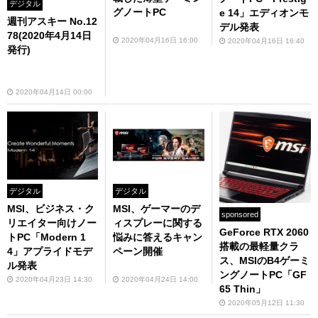
デジタル
グノートPC
e 14」エディオンモ
週刊アスキー No.12
デル発表
78(2020年4月14日
2020年04月16日 16:00
2020年04月16日 16:40
発行)
2020年04月14日 00:00
デジタル
デジタル
MSI、ビジネス・ク
MSI、ゲーマーのデ
sponsored
リエイター向けノー
ィスプレーに関する
GeForce RTX 2060
トPC「Modern 1
悩みに答えるキャン
搭載の最軽量クラ
4」アプライドモデ
ペーン開催
ス、MSIのB4ゲーミ
ル発表
ングノートPC「GF
2020年04月23日 14:30
2020年04月24日 14:00
65 Thin」
2020年05月12日 11:30