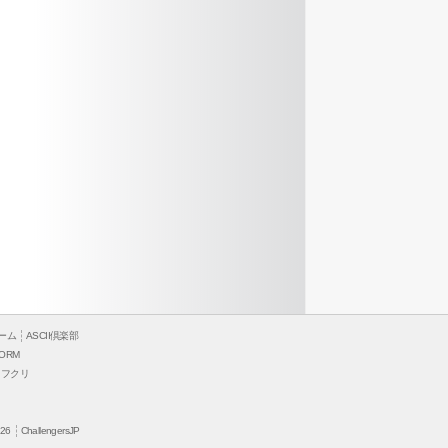
ーム
ASCII倶楽部
ORM
ソフクリ
26
ChallengersJP