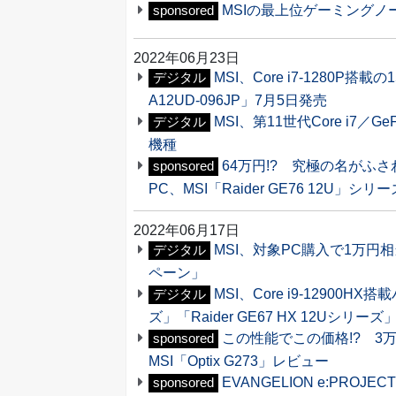
MSIの最上位ゲーミングノート
sponsored
2022年06月23日
MSI、Core i7-1280P搭
デジタル
A12UD-096JP」7月5日発売
MSI、第11世代Core i7／
デジタル
機種
64万円!? 究極の名が
sponsored
PC、MSI「Raider GE76 12U」
2022年06月17日
MSI、対象PC購入で1万円相当
デジタル
ペーン」
MSI、Core i9-12900H
デジタル
ズ」「Raider GE67 HX 12Uシリー
この性能でこの価格!? 3
sponsored
MSI「Optix G273」レビュー
EVANGELION e:P
sponsored