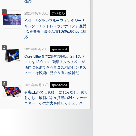
発売
3
2026年07月30日
デジタル
MSI、『グランブルーファンタジー リ
リンク：エンドレスラグナロク』推奨
PCを発表 最高品質1080p/60fpsに対
応
4
2026年05月28日
sponsored
Core Ultra 9で23時間駆動、2in1スタ
イルを13.9mmに凝縮！タッチペンが
底面に収納できる良コスパのビジネス
ノートは投資に見合う有力候補だ
5
2026年07月05日
sponsored
有機ELの欠点克服！ にじみなし、紫反
射なし、最新パネル搭載の34インチモ
ニター、その実力を厳しくチェック