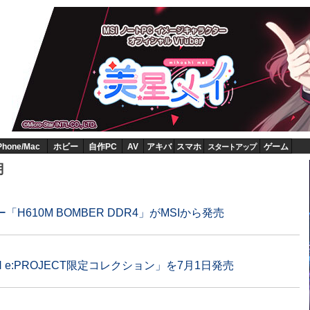
Phone/Mac
ホビー
自作PC
AV
アキバ
スマホ
ゲーム
スタートアップ
月
H610M BOMBER DDR4」がMSIから発売
LION e:PROJECT限定コレクション」を7月1日発売