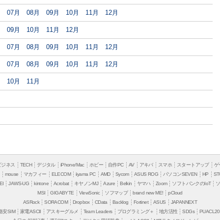
月
07月
08月
09月
10月
11月
12月
月
09月
10月
11月
12月
月
07月
08月
09月
10月
11月
12月
月
07月
08月
09月
10月
11月
12月
月
10月
11月
月
ビジネス
TECH
デジタル
iPhone/Mac
ホビー
自作PC
AV
アキバ
スマホ
スタートアップ
ゲ
mouse
マカフィー
ELECOM
iiyama PC
AMD
Sycom
ASUS ROG
パソコンSEVEN
HP
ST
EI
JAWS-UG
kintone
Acrobat
キヤノンMJ
Azure
Belkin
ヤマハ
Zoom
ソフトバンクのIoT
MSI
GIGABYTE
ViewSonic
ソフマップ
brand new ME!
pCloud
ASRock
SORACOM
Dropbox
CData
Backlog
Fortinet
ASUS
JAPANNEXT
格安SIM
家電ASCII
アスキーグルメ
Team Leaders
プログラミング＋
地方活性
SDGs
PUACL20