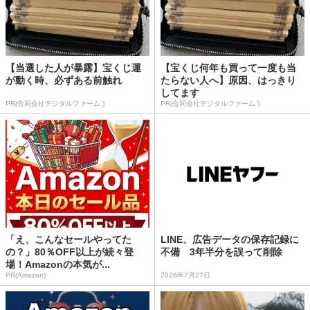
【当選した人が暴露】宝くじ運
【宝くじ何年も買って一度も当
が動く時、必ずある前触れ
たらない人へ】原因、はっきり
してます
PR(合同会社デジタルファーム )
PR(合同会社デジタルファーム )
「え、こんなセールやってた
LINE、広告データの保存記録に
の？」80％OFF以上が続々登
不備 3年半分を誤って削除
場！Amazonの本気が...
PR(Amazon)
2026年7月27日