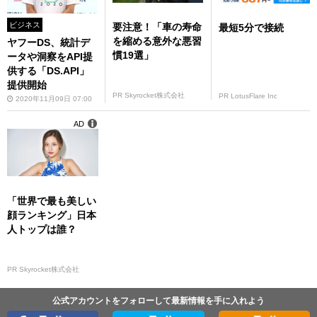
ビジネス
要注意！「車の寿命
最短5分で接続
を縮める意外な悪習
ヤフーDS、統計デ
慣19選」
ータや洞察をAPI提
供する「DS.API」
提供開始
PR Skyrocket株式会社
PR LotusFlare Inc
2020年11月09日 07:00
AD
「世界で最も美しい
顔ランキング」日本
人トップは誰？
PR Skyrocket株式会社
公式アカウントをフォローして最新情報を手に入れよう