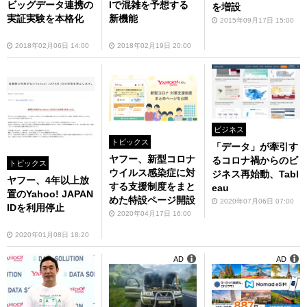
ビッグデータ連携の
Iで混雑を予想する
を増設
実証実験を本格化
新機能
2015年09月17日 15:00
2018年02月06日 14:00
2018年02月19日 20:00
ビジネス
トピックス
「データ」が牽引す
ヤフー、新型コロナ
るコロナ禍からのビ
トピックス
ウイルス感染症に対
ジネス再始動、Tabl
ヤフー、4年以上放
する支援制度をまと
eau
置のYahoo! JAPAN
めた特設ページ開設
2020年07月06日 07:00
IDを利用停止
2020年04月17日 16:00
2020年01月08日 18:20
AD
AD