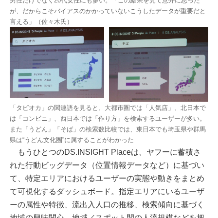
男性だけでなく20代女性にも多い。「この結果を見て意外に思った
が、だからこそバイアスのかかっていないこうしたデータが重要だと
言える」（佐々木氏）
「タピオカ」の関連語を見ると、大都市圏では「人気店」、北日本で
は「コンビニ」、西日本では「作り方」を検索するユーザーが多い。
また「うどん」「そば」の検索数比較では、東日本でも埼玉県や群馬
県は“うどん文化圏”に属することがわかった
もうひとつのDS.INSIGHT Placeは、ヤフーに蓄積さ
れた行動ビッグデータ（位置情報データなど）に基づい
て、特定エリアにおけるユーザーの実態や動きをまとめ
て可視化するダッシュボード。指定エリアにいるユーザ
ーの属性や特徴、流出入人口の推移、検索傾向に基づく
地域の興味関心、地域／スポット間の人流規模などを把