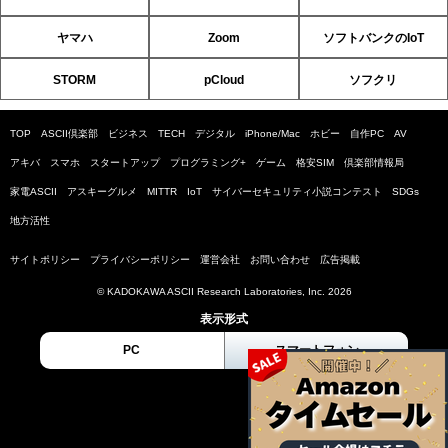
ヤマハ
Zoom
ソフトバンクのIoT
STORM
pCloud
ソフクリ
TOP
ASCII倶楽部
ビジネス
TECH
デジタル
iPhone/Mac
ホビー
自作PC
AV
アキバ
スマホ
スタートアップ
プログラミング+
ゲーム
格安SIM
倶楽部情報局
家電ASCII
アスキーグルメ
MITTR
IoT
サイバーセキュリティ小説コンテスト
SDGs
地方活性
サイトポリシー
プライバシーポリシー
運営会社
お問い合わせ
広告掲載
© KADOKAWA ASCII Research Laboratories, Inc. 2026
表示形式
PC
スマートフォン