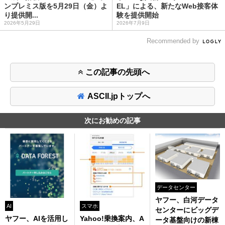
ンプレミス版を5月29日（金）よ
EL」による、新たなWeb接客体
り提供開...
験を提供開始
2026年5月29日
2026年7月9日
Recommended by
この記事の先頭へ
ASCII.jpトップへ
次にお勧めの記事
データセンター
ヤフー、白河データ
AI
スマホ
センターにビッグデ
ヤフー、AIを活用し
Yahoo!乗換案内、A
ータ基盤向けの新棟