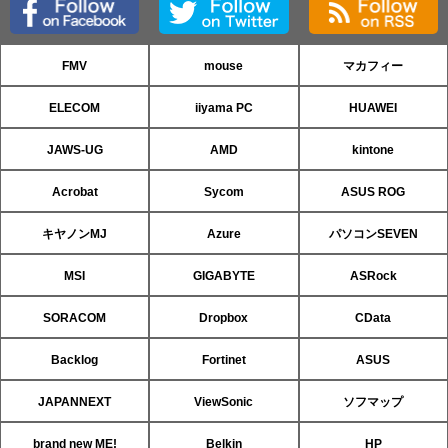
FMV
mouse
マカフィー
ELECOM
iiyama PC
HUAWEI
JAWS-UG
AMD
kintone
Acrobat
Sycom
ASUS ROG
キヤノンMJ
Azure
パソコンSEVEN
MSI
GIGABYTE
ASRock
SORACOM
Dropbox
CData
Backlog
Fortinet
ASUS
JAPANNEXT
ViewSonic
ソフマップ
brand new ME!
Belkin
HP