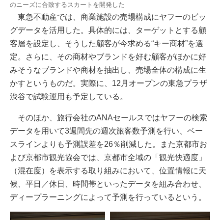
のニーズに合致するスカートを開発した
東急不動産では、商業施設の売場構成にヤフーのビッ
グデータを活用した。具体的には、ターゲットとする顧
客層を設定し、そうした顧客が今求める“キー商材”を選
定。さらに、その商材やブランドを好む顧客がほかに好
みそうなブランドや商材を抽出し、売場全体の構成に生
かすというものだ。実際に、12月オープンの東急プラザ
渋谷で試験運用も予定している。
そのほか、旅行会社のANAセールスではヤフーの検索
データを用いて3週間先の週次旅客数予測を行い、ベー
スラインよりも予測誤差を26％削減した。また京都市お
よび京都市観光協会では、京都市全域の「観光快適度」
（混在度）を表示する取り組みにおいて、位置情報に天
候、平日／休日、時間帯といったデータを組み合わせ、
ディープラーニングによって予測を行っているという。