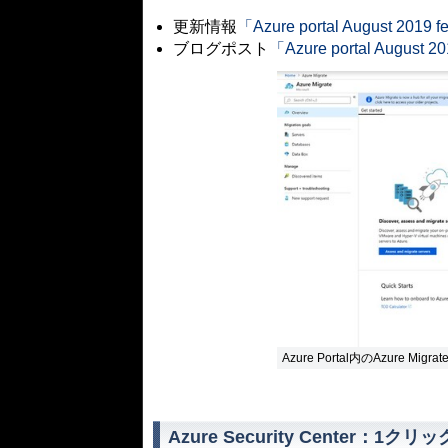
更新情報
「Azure portal August 2019 f
ブログポスト
「Azure portal August 2
Azure Portal内のAzure Migrat
Azure Security Center：1