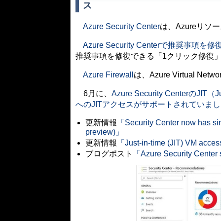
ス
Azure Security Center
は、Azureリ
Azure Security Centerで推奨事項を
推奨事項を修復できる「1クリック修復
Azure Firewall
は、Azure Virtua
6月に、
Azure Security CenterのJI
へのJITアクセスがサポートされていま
更新情報
「Security Center now has sing
preview)」
更新情報
「Just-in-time (JIT) VM access
ブログポスト
「Azure Security Center s