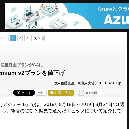
前へ
1
2
3
次へ
inux従量課金プランがGAに
x Premium v2プランを値下げ
文● 佐藤直生 編集● 大塚／TECH.ASCII.jp
お気に入り
一覧
ュール」では、2019年8月18日～2019年8月24日の1週
eの新機能から、筆者の独断と偏見で選んだトピックについて紹介して