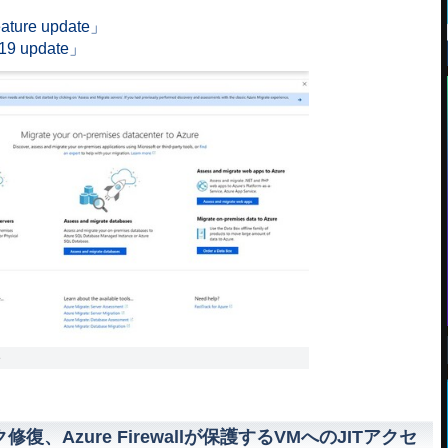
eature update」
019 update」
e
クリック修復、Azure Firewallが保護するVMへのJITアクセ