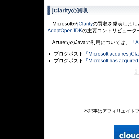
jClarityの買収
Microsoftが
jClarity
の買収を発表しました。
AdoptOpenJDK
の主要コントリビュータ
AzureでのJavaの利用については、
「A
ブログポスト
「Microsoft acquires jCla
ブログポスト
「Microsoft has acquired 
本記事はアフィリエイト