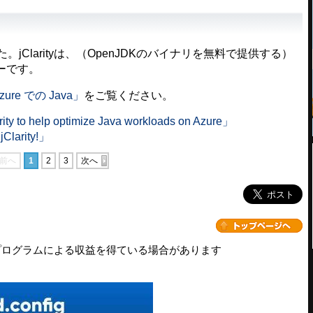
jClarityは、（OpenJDKのバイナリを無料で提供する）
ーです。
zure での Java」
をご覧ください。
rity to help optimize Java workloads on Azure」
jClarity!」
前へ
1
2
3
次へ
プログラムによる収益を得ている場合があります