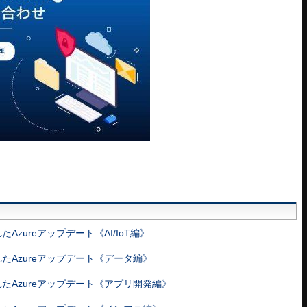
されたAzureアップデート《AI/IoT編》
表されたAzureアップデート《データ編》
表されたAzureアップデート《アプリ開発編》