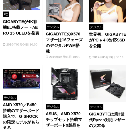
PC
GIGABYTEが4K有
デジタル
機EL搭載ノートAE
デジタル
RO 15 OLEDを発表
GIGABYTEのX570
世界初、GIGABYTE
マザーは16フェーズ
がPCIe 4.0対応SSD
2019年06月04日 10:00
のデジタルPWM搭
を公開
載
2019年06月01日 10:00
2019年05月29日 00:14
デジタル
AMD X570／B450
デジタル
デジタル
搭載のマザーボード
ASUS、AMD X570
GIGABYTEは第3世
購入で、G-SHOCK
チップセット搭載マ
代Ryzen対応マザー
の限定モデルがもら
ザーボード9製品を
の大本命
える