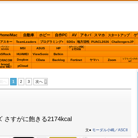
Phone/Mac
自動車
ホビー
自作PC
AV
アキバ
スマホ
ゲ
スタートアップ
アスキー
TeamLeaders
プログラミング+
SDGs
地方活性
PUACL2026
ChallengersJP
パソコン
ゲーミングPC
MSI
ASUS
HP
STORM
SEVEN
ASRock
HUAWEI
ViewSonic
Belkin
ソフトバンクの
Dropbox
CData
Backlog
Fortinet
ヤマハ
Zoom
ORACOM
IoT
brand
pCloud
new ME!
前へ
1
2
3
次へ
 さすがに飽きる2174kcal
文●
モーダル小嶋／ASCII