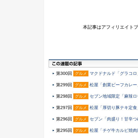
本記事はアフィリエイト
第300回
マクドナルド「グラコロ
グルメ
第299回
松屋「創業ビーフカレー」
グルメ
第298回
セブン地域限定「麻辣ロ
グルメ
第297回
松屋「厚切り豚テキ定食」
グルメ
第296回
セブン「肉盛り！甘辛つゆ
グルメ
第295回
松屋「チゲ牛カルビ焼肉膳
グルメ