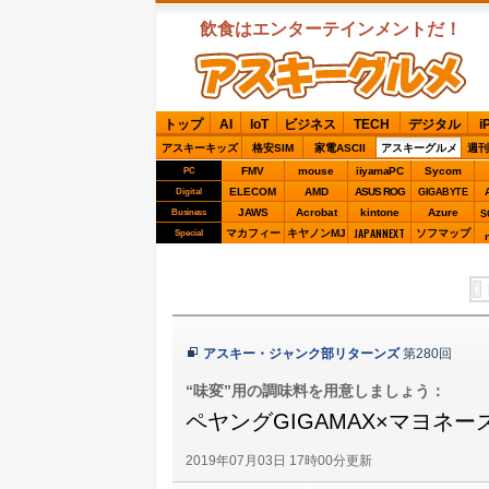
飲食はエンターテインメントだ！
ASCIIグルメ
トップ
AI
IoT
ビジネス
TECH
デジタル
i
アスキーキッズ
格安SIM
家電ASCII
アスキーグルメ
週刊
FMV
mouse
iiyamaPC
Sycom
PC
ELECOM
AMD
ASUS ROG
Digital
GIGABYTE
JAWS
Acrobat
kintone
Azure
Business
S
JAPANNEXT
マカフィー
キヤノンMJ
ソフマップ
Special
アスキー・ジャンク部リターンズ
第280回
“味変”用の調味料を用意しましょう：
ペヤングGIGAMAX×マヨネーズ
2019年07月03日 17時00分更新