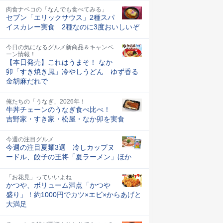
肉食ナベコの「なんでも食べてみる」
セブン「エリックサウス」2種スパ
イスカレー実食 2種なのに3度おいしいぞ
今日の気になるグルメ新商品＆キャンペ
ーン情報！
【本日発売】これはうまそ！ なか
卯「すき焼き風」冷やしうどん ゆず香る
金胡麻だれで
俺たちの「うなぎ」2026年！
牛丼チェーンのうなぎ食べ比べ！
吉野家・すき家・松屋・なか卯を実食
今週の注目グルメ
今週の注目夏麺3選 冷しカップヌ
ードル、餃子の王将「夏ラーメン」ほか
「お花見」っていいよね
かつや、ボリューム満点「かつや
盛り」！約1000円でカツ×エビ×からあげと
大満足