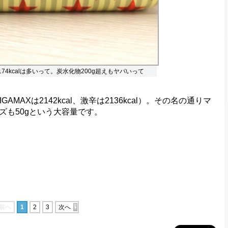
74kcalは多いって。炭水化物200g超えもヤバいって
GAMAXは2142kcal、激辛は2136kcal）。その名の通りマ
ズも50gという大容量です。
前へ
1
2
3
次へ