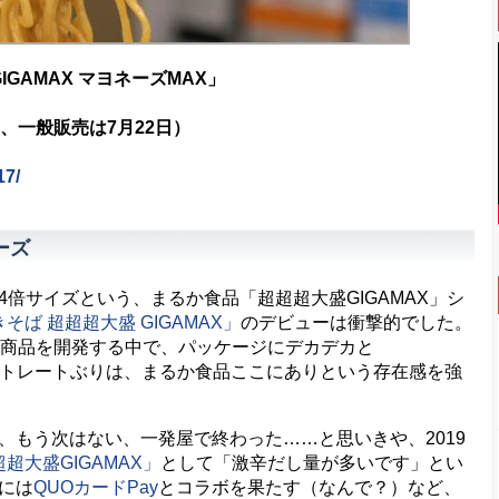
GAMAX マヨネーズMAX」
、一般販売は7月22日）
17/
ーズ
倍サイズという、まるか食品「超超超大盛GIGAMAX」シ
そば 超超超大盛 GIGAMAX」
のデビューは衝撃的でした。
う商品を開発する中で、パッケージにデカデカと
の玉ストレートぶりは、まるか食品ここにありという存在感を強
もう次はない、一発屋で終わった……と思いきや、2019
超大盛GIGAMAX」
として「激辛だし量が多いです」とい
には
QUOカードPay
とコラボを果たす（なんで？）など、