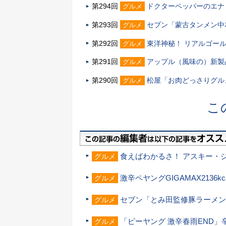
第294回
ドクターペッパーのエナ
グルメ
第293回
セブン「蒙古タンメン中
グルメ
第292回
東洋神秘！ リアルゴー
グルメ
第291回
アップル（風味の）新製
グルメ
第290回
松屋「お肉どっさりグル
グルメ
こ
食えばわかるさ！ アスキー・
グルメ
激辛ペヤングGIGAMAX2136k
グルメ
セブン「とみ田監修豚ラーメン
グルメ
「ピーヤング 激辛春雨END」
グルメ