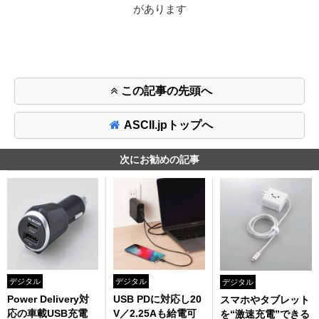
があります
この記事の先頭へ
ASCII.jpトップへ
次にお勧めの記事
デジタル
デジタル
デジタル
Power Delivery対
USB PDに対応し20
スマホやタブレット
応の車載USB充電
V／2.25Aも給電可
を“激速充電”できる