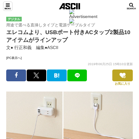
デジタル
用途で選べる直挿しタイプと電源ケーブルタイプ
エレコムより、USBポート付きACタップ2製品10
アイテムがラインアップ
文● 行正和義 編集●ASCII
[PC表示へ]
2019年06月25日 15時10分更新
お気に入り