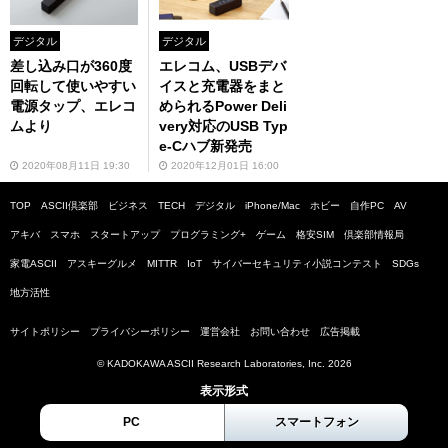
デジタル
デジタル
差し込み口が360度
エレコム、USBデバ
回転して使いやすい
イスと充電器をまと
電源タップ、エレコ
められるPower Deli
ムより
very対応のUSB Typ
e-Cハブ新発売
2020年08月11日 19:30
2020年12月01日 16:00
TOP
ASCII倶楽部
ビジネス
TECH
デジタル
iPhone/Mac
ホビー
自作PC
AV
アキバ
スマホ
スタートアップ
プログラミング+
ゲーム
格安SIM
倶楽部情報局
家電ASCII
アスキーグルメ
MITTR
IoT
サイバーセキュリティ小説コンテスト
SDGs
地方活性
サイトポリシー
プライバシーポリシー
運営会社
お問い合わせ
広告掲載
© KADOKAWA ASCII Research Laboratories, Inc. 2026
表示形式
PC
スマートフォン