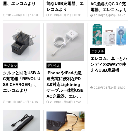
器、エレコムより
能なUSB充電器、エ
AC接続のQC 3.0充
レコムより
電器、エレコムより
2019年06月18日 14:20
2019年06月11日 13:35
2019年03月05日 14:45
デジタル
エレコム、卓上とハ
ンディの2WAYで使
デジタル
デジタル
えるUSB扇風機
クルッと回るUSB A
iPhoneやiPadの急
C充電器「REVOL U
速充電に便利なPD
SB CHARGER」、
3.0対応Lightning
2020年03月24日 15:00
エレコムより
ケーブル一体型USB
AC充電器、エレコ
ムから
2019年10月23日 14:15
2019年12月03日 17:45