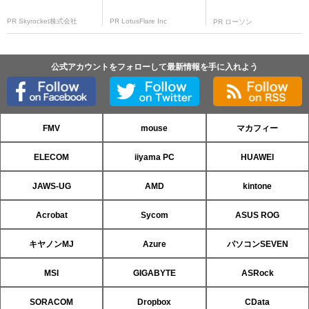
PR Skyrocket株式会社
PR LotusFlare Inc
PR ローソン
公式アカウントをフォローして最新情報を手に入れよう
FMV
mouse
マカフィー
ELECOM
iiyama PC
HUAWEI
JAWS-UG
AMD
kintone
Acrobat
Sycom
ASUS ROG
キヤノンMJ
Azure
パソコンSEVEN
MSI
GIGABYTE
ASRock
SORACOM
Dropbox
CData