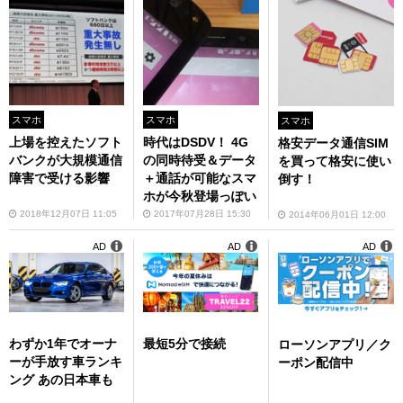
スマホ
スマホ
スマホ
上場を控えたソフト
時代はDSDV！ 4G
格安データ通信SIM
バンクが大規模通信
の同時待受＆データ
を買って格安に使い
障害で受ける影響
＋通話が可能なスマ
倒す！
ホが今秋登場っぽい
2018年12月07日 11:05
2017年07月28日 15:30
2014年06月01日 12:00
AD
AD
AD
わずか1年でオーナ
最短5分で接続
ローソンアプリ／ク
ーが手放す車ランキ
ーポン配信中
ング あの日本車も