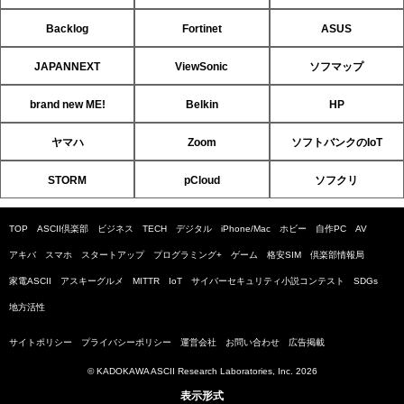
Backlog
Fortinet
ASUS
JAPANNEXT
ViewSonic
ソフマップ
brand new ME!
Belkin
HP
ヤマハ
Zoom
ソフトバンクのIoT
STORM
pCloud
ソフクリ
TOP
ASCII倶楽部
ビジネス
TECH
デジタル
iPhone/Mac
ホビー
自作PC
AV
アキバ
スマホ
スタートアップ
プログラミング+
ゲーム
格安SIM
倶楽部情報局
家電ASCII
アスキーグルメ
MITTR
IoT
サイバーセキュリティ小説コンテスト
SDGs
地方活性
サイトポリシー
プライバシーポリシー
運営会社
お問い合わせ
広告掲載
© KADOKAWA ASCII Research Laboratories, Inc. 2026
表示形式