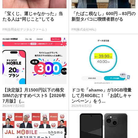
「宝くじ、運じゃなかった」当
「たばこ税なし」600円→83円の
たる人は“同じこと”してる
新型タバコに喫煙者群がる
PR(合同会社デジタルファーム )
PR(株式会社HAL)
【決定版】月1500円以下の格安
ドコモ「ahamo」が10GB増量
SIMのおすすめベスト5【2026年
して月40GBに！ 「お試しキャ
7月版】 (...
ンペーン」をう...
2026年7月23日
2026年8月2日