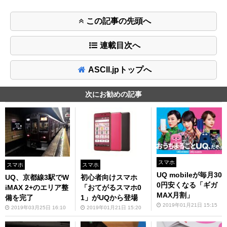
この記事の先頭へ
連載目次へ
ASCII.jpトップへ
次にお勧めの記事
スマホ
スマホ
スマホ
UQ mobileが毎月30
UQ、京都線3駅でW
初心者向けスマホ
0円安くなる「ギガ
iMAX 2+のエリア整
「おてがるスマホ0
MAX月割」
備を完了
1」がUQから登場
2019年01月21日 15:15
2019年03月25日 16:10
2019年01月21日 15:20