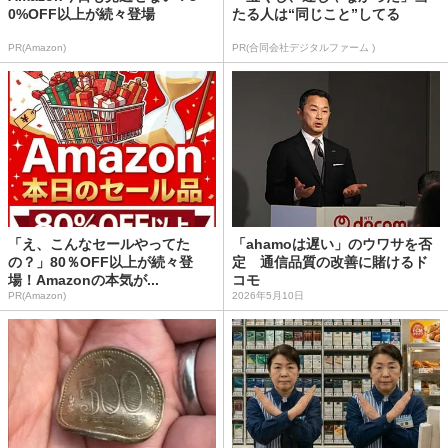
0%OFF以上が続々登場
たる人は“同じこと”してる
PR(Amazon)
PR(合同会社デジタルファーム )
「え、こんなセールやってた
「ahamoは遅い」のウワサを否
の？」80％OFF以上が続々登
定 通信品質の改善に賭けるド
場！Amazonの本気が...
コモ
PR(Amazon)
2026年5月10日