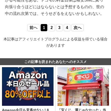
がる可能性もある。ドコモの料金自体は格安SIMに真っ
向張り合うほどにはならないとは予想するものの、世の
中の流れ次第では、そうせざるをえないかもしれない。
前へ
1
2
3
4
次へ
本記事はアフィリエイトプログラムによる収益を得ている場合
があります
この記事を読まれたあなたへのオススメ
Amazon今日も見逃せない！8
「宝くじ、運じゃなかった」当