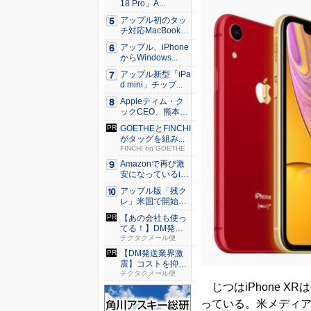
18 Pro」A...
アップル初のタッ
チ対応MacBook、
早...
アップル、iPhone
からWindows...
アップル新型「iPa
d mini」チップ...
Appleティム・ク
ックCEO、熊本に
支...
GOETHEとFINCHI
がタッグを組み...
FINCHI on GOETHE
Amazonで再び激
安になっているiP
h...
アップル版「残ク
レ」米国で開始 i
Pho...
【あの会社も使っ
てる！】DM発送
なら絶対...
チクタクメール便
【DM発送業界激
震】コストを抑え
た配達な...
チクタクメール便
じつはiPhone XRは
っている。米メディアC