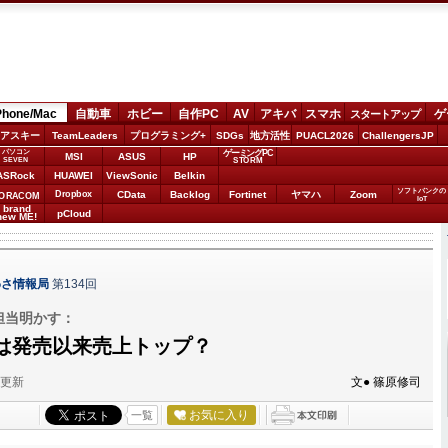
Phone/Mac
自動車
ホビー
自作PC
AV
アキバ
スマホ
ゲ
スタートアップ
アスキー
TeamLeaders
プログラミング+
SDGs
地方活性
PUACL2026
ChallengersJP
パソコン
ゲーミングPC
MSI
ASUS
HP
STORM
SEVEN
ASRock
HUAWEI
ViewSonic
Belkin
ソフトバンクの
Dropbox
CData
Backlog
Fortinet
ヤマハ
Zoom
ORACOM
IoT
brand
pCloud
new ME!
わさ情報局
第134回
グ担当明かす：
じつは発売以来売上トップ？
分更新
文● 篠原修司
お気に入り
一覧