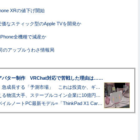
hone XRの値下げ開始
価なスティック型のApple TVを開発か
Phone全機種で減産か
司のアップルうわさ情報局
uberアバター制作 VRChat対応で苦戦した理由は……
プロ野球も対象に、急成長する「予測市場」 これは投資か、ギャンブルか
アマゾン配送を支える物流大手、ステーブルコイン企業に10億円投資のワケ
あこがれの旗艦モバイルノートPC最新モデル=「ThinkPad X1 Carbon Gen 14 Aura Edition」実機レビュー