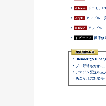
ドコモ、iP
iPhone
アップル、安
Apple
アップル、i
iPhone
篠原修
トピックス
BlenderでVT