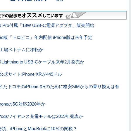
d Pro付属「18W USB-C電源アダプタ」販売開始
ad版「トロピコ」年内配信 iPhone版は来年予定
製造工場ベトナムに移転か
ightning to USB-Cケーブル来年2月発売か
式サイトiPhone XRが449ドル
たドコモのiPhone XRのために格安SIMからの乗り換えは有
honeの5G対応2020年か
rPodsワイヤレス充電モデルは2019年発表か
、iPhoneとMacBookに10％の関税？