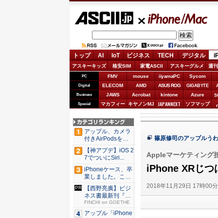
ASCII.jp
iPhone/Mac
トップ
AI
IoT
ビジネス
TECH
デジタル
i
アスキーキッズ
格安SIM
家電ASCII
アスキーグルメ
週刊
FMV
mouse
iiyamaPC
Sycom
PC
ELECOM
AMD
ASUS ROG
Digital
GIGABYTE
JAWS
Acrobat
kintone
Azure
Business
S
JAPANNEXT
マカフィー
キヤノンMJ
ソフマップ
Special
アップル、カメラ
篠原修司のアップルう
付きAirPodsを年
内...
【神アプデ】iOS 2
Appleマーケティン
7でついにSiri...
iPhone XR
iPhoneケース、卒
業しました。これ
か...
2018年11月29日 17時00
【西野亮廣】ビジ
ネス書最新刊『北
極星 僕...
FINCHI on GOETHE
アップル「iPhone