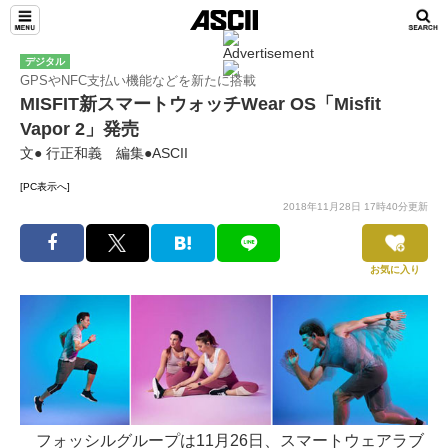
デジタル
GPSやNFC支払い機能などを新たに搭載
MISFIT新スマートウォッチWear OS「Misfit
Vapor 2」発売
文● 行正和義 編集●ASCII
[PC表示へ]
2018年11月28日 17時40分更新
お気に入り
フォッシルグループは11月26日、スマートウェアラブ