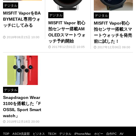
デジタル
MISFIT VaporをBA
デジタル
デジタル
BYMETAL専用ウォ
MISFIT Vapor 初心
MISFIT Vapor初心
ッチにしてみる
拍センサー搭載AM
拍センサー搭載スマ
OLEDスマートウォ
ートウォッチを発売
2018年08月15日 10:00
ッチ予約開始
前に試した！
2017年12月01日 10:05
2017年12月06日 09:00
デジタル
Snapdragon Wear
3100を搭載した「F
OSSIL Sport Smart
watch」
2018年12月18日 20:00
TOP
ASCII倶楽部
ビジネス
TECH
デジタル
iPhone/Mac
ホビー
自作PC
AV