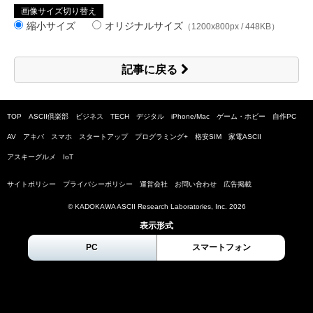
画像サイズ切り替え
縮小サイズ
オリジナルサイズ
（1200x800px / 448KB）
記事に戻る
TOP
ASCII倶楽部
ビジネス
TECH
デジタル
iPhone/Mac
ゲーム・ホビー
自作PC
AV
アキバ
スマホ
スタートアップ
プログラミング+
格安SIM
家電ASCII
アスキーグルメ
IoT
サイトポリシー
プライバシーポリシー
運営会社
お問い合わせ
広告掲載
© KADOKAWA ASCII Research Laboratories, Inc.
2026
表示形式
PC
スマートフォン