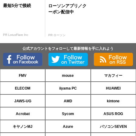
最短5分で接続
ローソンアプリ／ク
ーポン配信中
PR LotusFlare Inc
PR ローソン
公式アカウントをフォローして最新情報を手に入れよう
FMV
mouse
マカフィー
ELECOM
iiyama PC
HUAWEI
JAWS-UG
AMD
kintone
Acrobat
Sycom
ASUS ROG
キヤノンMJ
Azure
パソコンSEVEN