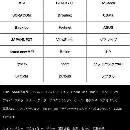
MSI
GIGABYTE
ASRock
SORACOM
Dropbox
CData
Backlog
Fortinet
ASUS
JAPANNEXT
ViewSonic
ソフマップ
brand new ME!
Belkin
HP
ヤマハ
Zoom
ソフトバンクのIoT
STORM
pCloud
ソフクリ
TOP
ASCII倶楽部
ビジネス
TECH
デジタル
iPhone/Mac
ホビー
自作PC
AV
アキバ
スマホ
スタートアップ
プログラミング+
ゲーム
格安SIM
倶楽部情報局
家電ASCII
アスキーグルメ
MITTR
IoT
サイバーセキュリティ小説コンテスト
SDGs
地方活性
サイトポリシー
プライバシーポリシー
運営会社
お問い合わせ
広告掲載