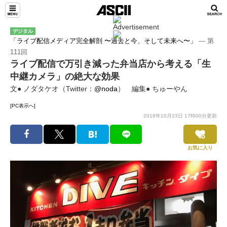
デジタル
「ライブ配信メディア完全解剖 〜過去と今、そして未来へ〜」
― 第
111回
ライブ配信で万引き減った弁当店から考える「生
中継カメラ」の絶大な効果
文● ノダタケオ（Twitter：
@noda
） 編集● ちゅーやん
[PC表示へ]
2018年10月23日 17時00分更新
お気に入り