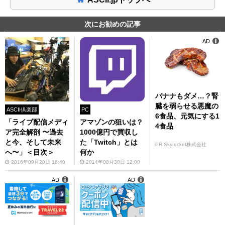
次にお勧めの記事
AD
バナナもダメ…？腎
臓を弱らせる悪魔の
ASCII倶楽部
PC
6食品、元気にする1
「ライブ配信メディ
アマゾンの狙いは？
4食品
ア完全解剖 〜過去
1000億円で買収し
と今、そして未来
た「Twitch」とは
PR Skyrocket株式会社
へ〜」＜目次＞
何か
2016年09月20日 18:40
2014年08月30日 12:00
AD
AD