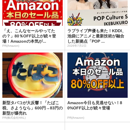
「え、こんなセールやってた
ラブライブ声優も来た！KDDI、
の？」80％OFF以上が続々登
池袋にアニメと最新技術が融合
場！Amazonの本気が...
した新拠点「POP ...
PR(Amazon)
2026年7月2日
新型タバコが大反響！「たばこ
Amazon今日も見逃せない！8
税、さようなら」600円→83円の
0%OFF以上が続々登場
新型が爆売れ
PR(株式会社HAL)
PR(Amazon)