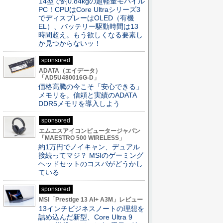
14型で約0.84kgの超軽量モバイル
PC！CPUはCore Ultraシリーズ3
でディスプレーはOLED（有機
EL）、バッテリー駆動時間は13
時間超え。もう欲しくなる要素し
か見つからないッ！
sponsored
ADATA（エイデータ）
「AD5U480016G-D」
価格高騰の今こそ「安心できる」
メモリを。信頼と実績のADATA
DDR5メモリを導入しよう
sponsored
エムエスアイコンピュータージャパン
「MAESTRO 500 WIRELESS」
約1万円でノイキャン、デュアル
接続ってマジ？ MSIのゲーミング
ヘッドセットのコスパがどうかし
ている
sponsored
MSI「Prestige 13 AI+ A3M」レビュー
13インチビジネスノートの理想を
詰め込んだ新型、Core Ultra 9