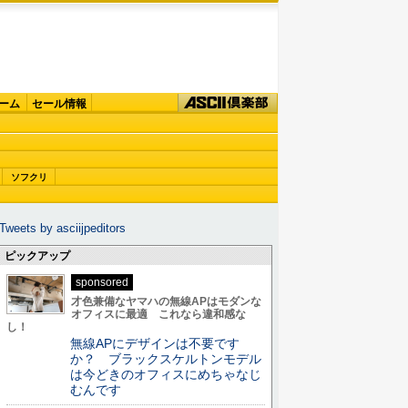
ーム
セール情報
ソフクリ
Tweets by asciijpeditors
ピックアップ
sponsored
才色兼備なヤマハの無線APはモダンな
オフィスに最適 これなら違和感な
し！
無線APにデザインは不要です
か？ ブラックスケルトンモデル
は今どきのオフィスにめちゃなじ
むんです