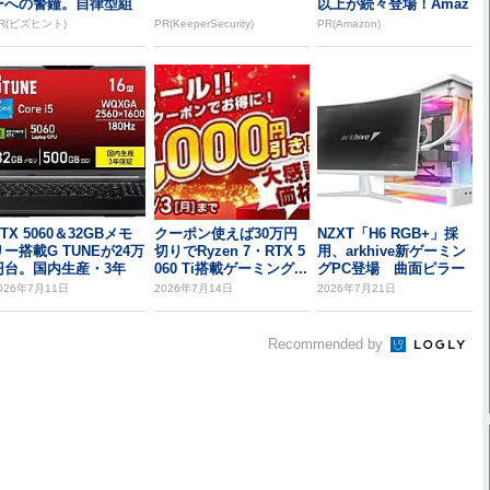
ーへの警鐘。自律型組
以上が続々登場！Amaz
織をつくる前に外せな...
onの本気が...
R(ビズヒント)
PR(KeeperSecurity)
PR(Amazon)
TX 5060＆32GBメモ
クーポン使えば30万円
NZXT「H6 RGB+」採
リー搭載G TUNEが24万
切りでRyzen 7・RTX 5
用、arkhive新ゲーミン
円台。国内生産・3年
060 Ti搭載ゲーミング...
グPC登場 曲面ピラー
...
レ...
026年7月11日
2026年7月14日
2026年7月21日
Recommended by