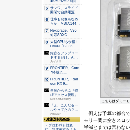
4K/60Hzの2画面
出...
サンワ、スライド
開閉で自動電源O
N/OF...
仕事も映像もなめ
らか MSIの144H
z...
Nextorage、V90
対応SDXC ...
大型GPUも余裕！
HAVN「BF 36...
録音をアップロー
ドするだけ。AIが
速く正...
カイタヨ
FRONTIER、Core
7搭載15....
FRONTIER、Rad
eon RX 9...
事例から学ぶ『特
権アクセス管理』
KeeperSecurity
こちらはダミーモ
「え、こんなセー
ルやってたの？」
例えば予算の都合で
80％O...
Amazon
モリー間に空きスロッ
ASCII倶楽部
・プロ野球も対象
半減とまでは言わな
に、急成長する「予