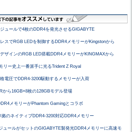
ジュールで4枚のDDR4を発光させるGIGABYTE
スでRGB LEDを制御するDDR4メモリーがKingstonから
デザインのRGB LED搭載DDR4メモリーがKINGMAXから
モリー史上一番派手に光るTrident Z Royal
の定格電圧でDDR4-3200駆動するメモリーが入荷
IRから16GB×8枚の128GBモデル登場
DDR4メモリーがPhantom Gamingとコラボ
準拠のネイティブDDR4-3200対応DDR4メモリー
ジュールがセットのGIGABYTE製発光DDR4メモリーに高速モ