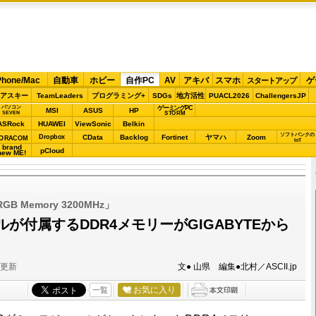
Phone/Mac
自動車
ホビー
自作PC
AV
アキバ
スマホ
ゲ
スタートアップ
アスキー
TeamLeaders
プログラミング+
SDGs
地方活性
PUACL2026
ChallengersJP
パソコン
ゲーミングPC
MSI
ASUS
HP
STORM
SEVEN
ASRock
HUAWEI
ViewSonic
Belkin
ソフトバンクの
Dropbox
CData
Backlog
Fortinet
ヤマハ
Zoom
ORACOM
IoT
brand
pCloud
new ME!
GB Memory 3200MHz」
が付属するDDR4メモリーがGIGABYTEから
分更新
文● 山県 編集●北村／ASCII.jp
お気に入り
一覧