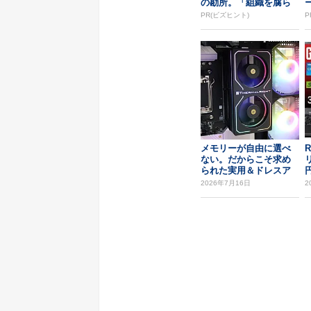
の勘所。「組織を腐ら
せるNG評価」とは...
PR(ビズヒント)
P
メモリーが自由に選べ
R
ない。だからこそ求め
られた実用＆ドレスア
ップパーツ：ツクモL...
保
2026年7月16日
2