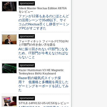
sponsored
Silent Master Noctua Edition X870A
をレビュー
ファンが12基もあるのにほとんど
の活用シーンで35dB以下、サイ
コムのNoctua尽くし静音ゲーミン
グPCがすごすぎた
sponsored
フォーティネット フィールドCTOがAI
とIT部門の付き合い方を語る
AIに振り回されないIT部門になる
ため、IT部門が今考えなければな
らないこと
sponsored
Razer Huntsman V3 HE Magnetic
Tenkeyless 8kHz Keyboard
Razer初の磁気式スイッチ採
用？ 低価格と多機能を両立した
ゲーミングキーボードを試してみ
た
sponsored
STYLE-14FH132-U5-UCSXをレビュー