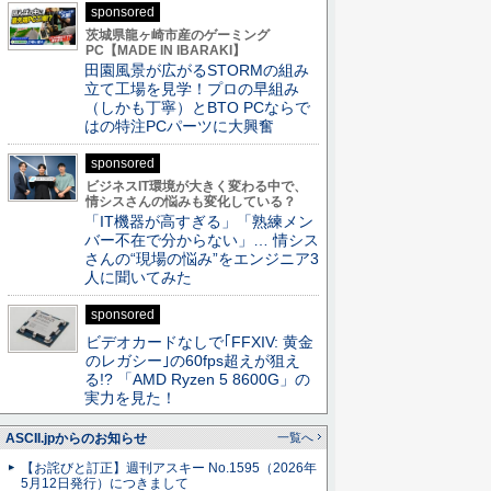
sponsored
茨城県龍ヶ崎市産のゲーミング
PC【MADE IN IBARAKI】
田園風景が広がるSTORMの組み
立て工場を見学！プロの早組み
（しかも丁寧）とBTO PCならで
はの特注PCパーツに大興奮
sponsored
ビジネスIT環境が大きく変わる中で、
情シスさんの悩みも変化している？
「IT機器が高すぎる」「熟練メン
バー不在で分からない」… 情シス
さんの“現場の悩み”をエンジニア3
人に聞いてみた
sponsored
ビデオカードなしで｢FFXIV: 黄金
のレガシー｣の60fps超えが狙え
る!? 「AMD Ryzen 5 8600G」の
実力を見た！
ASCII.jpからのお知らせ
一覧へ
【お詫びと訂正】週刊アスキー No.1595（2026年
5月12日発行）につきまして