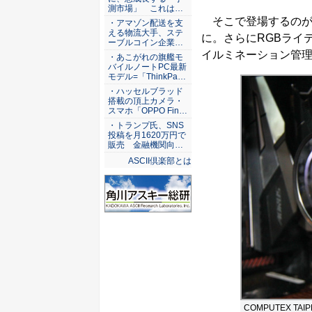
測市場」 これは…
そこで登場するのが
・アマゾン配送を支
える物流大手、ステ
に。さらにRGBライ
ーブルコイン企業…
イルミネーション管理機
・あこがれの旗艦モ
バイルノートPC最新
モデル=「ThinkPa…
・ハッセルブラッド
搭載の頂上カメラ・
スマホ「OPPO Fin…
・トランプ氏、SNS
投稿を月1620万円で
販売 金融機関向…
ASCII倶楽部とは
COMPUTEX TA