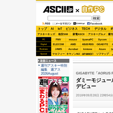
ASCII.jp
自作PC
トップ
AI
IoT
ビジネス
TECH
デジタル
i
アスキーキッズ
格安SIM
家電ASCII
アスキーグルメ
週刊
FMV
mouse
iiyamaPC
Sycom
PC
ELECOM
AMD
ASUS ROG
Digital
GIGABYTE
JAWS
Acrobat
kintone
Azure
Business
S
JAPANNEXT
マカフィー
キヤノンMJ
ソフマップ
Special
注目ニュース
週刊アスキー特別
編集 週アス
GIGABYTE「AORUS R
2026August
ダミーモジュール
デビュー
2018年09月28日 22時54