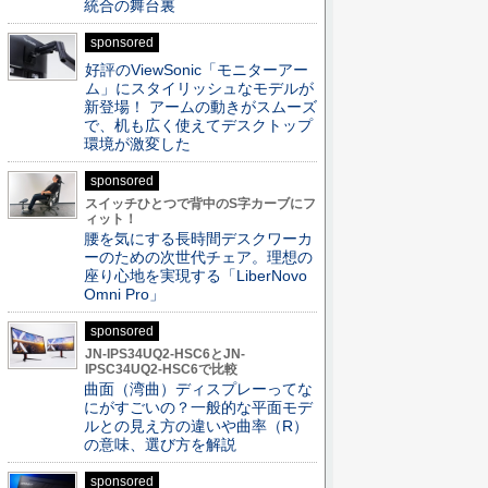
統合の舞台裏
sponsored
好評のViewSonic「モニターアー
ム」にスタイリッシュなモデルが
新登場！ アームの動きがスムーズ
で、机も広く使えてデスクトップ
環境が激変した
sponsored
スイッチひとつで背中のS字カーブにフ
ィット！
腰を気にする長時間デスクワーカ
ーのための次世代チェア。理想の
座り心地を実現する「LiberNovo
Omni Pro」
sponsored
JN-IPS34UQ2-HSC6とJN-
IPSC34UQ2-HSC6で比較
曲面（湾曲）ディスプレーってな
にがすごいの？一般的な平面モデ
ルとの見え方の違いや曲率（R）
の意味、選び方を解説
sponsored