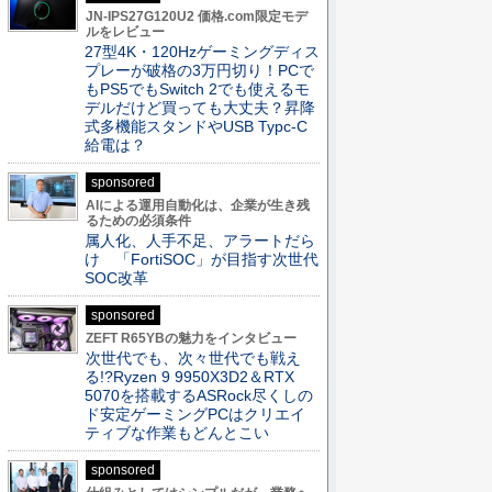
JN-IPS27G120U2 価格.com限定モデ
ルをレビュー
27型4K・120Hzゲーミングディス
プレーが破格の3万円切り！PCで
もPS5でもSwitch 2でも使えるモ
デルだけど買っても大丈夫？昇降
式多機能スタンドやUSB Typc-C
給電は？
sponsored
AIによる運用自動化は、企業が生き残
るための必須条件
属人化、人手不足、アラートだら
け 「FortiSOC」が目指す次世代
SOC改革
sponsored
ZEFT R65YBの魅力をインタビュー
次世代でも、次々世代でも戦え
る!?Ryzen 9 9950X3D2＆RTX
5070を搭載するASRock尽くしの
ド安定ゲーミングPCはクリエイ
ティブな作業もどんとこい
sponsored