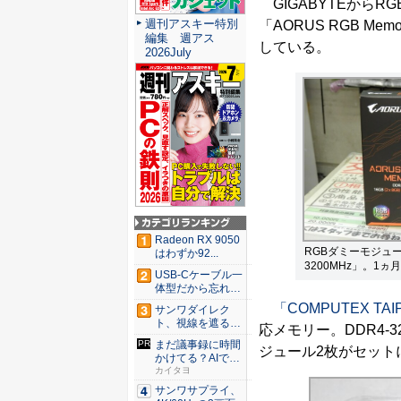
GIGABYTEからR
週刊アスキー特別
「AORUS RGB M
編集 週アス
している。
2026July
Radeon RX 9050
RGBダミーモジュール
はわずか92...
3200MHz」。1
USB-Cケーブル一
体型だから忘れな
い！...
「COMPUTEX TAIP
サンワダイレク
ト、視線を遮るフ
応メモリー。DDR4-3
ェルト製デ...
まだ議事録に時間
ジュール2枚がセット
かけてる？AIで速
く正確...
カイタヨ
サンワサプライ、