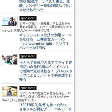
386H搭載で、サイズと重量、性
能、バッテリー駆動時間のバラン
スが絶妙だった
sponsored
シリーズ最小・最軽量、申し込みから
最短4営業日。モバイル通信対応でキャ
ッシュレス導入のハードルを下げる
キャッシュレス決済の利用シーン
を広げる 三井住友カードの
「stera terminal light」とソフト
バンクのIoT回線
sponsored
手ぶらで挑戦できるアプライド豊
田店の自作PC組み立てイベント
で感動の完成体験を！ プロのスタ
ッフによるサポートで初参加でも
安心
sponsored
ガバナンスの徹底で安全を担保し、AI
活用の促進で目指すのは“トレジャー
Box”という成長エンジン
“120TB消失危機”を救ったBox。
ゼネラルが挑むグローバルデータ