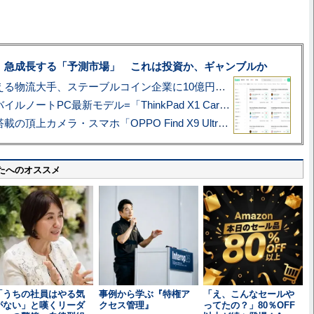
、急成長する「予測市場」 これは投資か、ギャンブルか
アマゾン配送を支える物流大手、ステーブルコイン企業に10億円投資のワケ
あこがれの旗艦モバイルノートPC最新モデル=「ThinkPad X1 Carbon Gen 14 Aura Edition」実機レビュー
ハッセルブラッド搭載の頂上カメラ・スマホ「OPPO Find X9 Ultra」実写レビュー=プロが本気で徹底撮影しました!!
たへのオススメ
「うちの社員はやる気
事例から学ぶ『特権ア
「え、こんなセールや
がない」と嘆くリーダ
クセス管理』
ってたの？」80％OFF