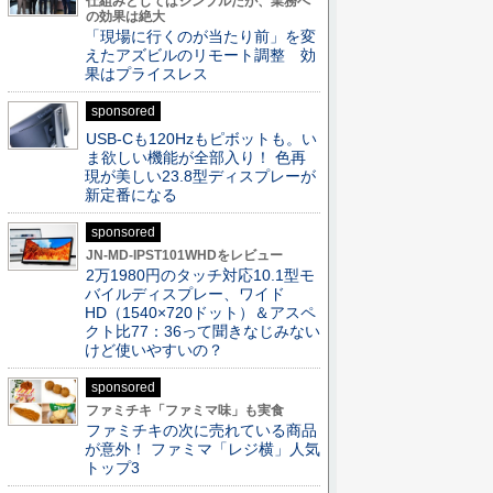
仕組みとしてはシンプルだが、業務へ
の効果は絶大
「現場に行くのが当たり前」を変
えたアズビルのリモート調整 効
果はプライスレス
sponsored
USB-Cも120Hzもピボットも。い
ま欲しい機能が全部入り！ 色再
現が美しい23.8型ディスプレーが
新定番になる
sponsored
JN-MD-IPST101WHDをレビュー
2万1980円のタッチ対応10.1型モ
バイルディスプレー、ワイド
HD（1540×720ドット）＆アスペ
クト比77：36って聞きなじみない
けど使いやすいの？
sponsored
ファミチキ「ファミマ味」も実食
ファミチキの次に売れている商品
が意外！ ファミマ「レジ横」人気
トップ3