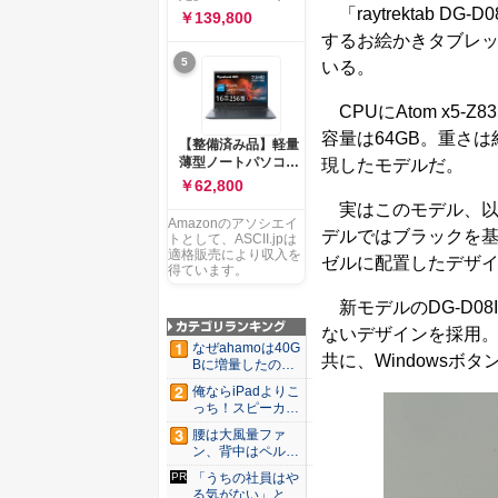
ー 83K9003JJP ノー
ソコン Vivobook 15
「raytrektab DG
￥139,800
トPC
M1502NAQ 15.6イ
するお絵かきタブレットだ
ンチ AMD Ryzen 7
5
170 メモリ16GB
いる。
SSD 512GB
Microsoft 365
CPUにAtom x5-
Personal (24か月版)
搭載 Windows 11 重
容量は64GB。重さは
【整備済み品】軽量
量1.7kg Wi-Fi 6E ク
薄型ノートパソコン
現したモデルだ。
ワイエットブルー
dynabook G83 ■
￥62,800
M1502NAQ-
13.3型
R7165BUWS
実はこのモデル、以
FHD(1920x1080) -
Amazonのアソシエイ
高性能第11世代Core
デルではブラックを基調
トとして、ASCII.jpは
i5-1135G7 - メモリ
適格販売により収入を
ゼルに配置したデザ
16GB - SSD 256GB
得ています。
- Webカメラ -
WiFi&Bluetooth -
新モデルのDG-D08
USB Type-C - MS
ないデザインを採用
Office 2021 - Win11
なぜahamoは40G
搭載
共に、Windowsボ
Bに増量したの
か ...
俺ならiPadよりこ
っち！スピーカー
9個...
腰は大風量ファ
ン、背中はペルチ
ェ冷却。ダ...
「うちの社員はや
る気がない」と嘆