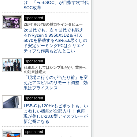
け 「FortiSOC」が目指す次世代
SOC改革
sponsored
ZEFT R65YBの魅力をインタビュー
次世代でも、次々世代でも戦え
る!?Ryzen 9 9950X3D2＆RTX
5070を搭載するASRock尽くしの
ド安定ゲーミングPCはクリエイ
ティブな作業もどんとこい
sponsored
仕組みとしてはシンプルだが、業務へ
の効果は絶大
「現場に行くのが当たり前」を変
えたアズビルのリモート調整 効
果はプライスレス
sponsored
USB-Cも120Hzもピボットも。い
ま欲しい機能が全部入り！ 色再
現が美しい23.8型ディスプレーが
新定番になる
sponsored