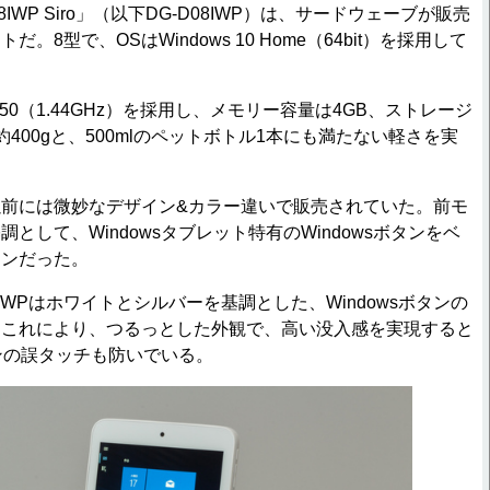
-D08IWP Siro」（以下DG-D08IWP）は、サードウェーブが販売
。8型で、OSはWindows 10 Home（64bit）を採用して
Z8350（1.44GHz）を採用し、メモリー容量は4GB、ストレージ
約400gと、500mlのペットボトル1本にも満たない軽さを実
前には微妙なデザイン&カラー違いで販売されていた。前モ
として、Windowsタブレット特有のWindowsボタンをベ
インだった。
IWPはホワイトとシルバーを基調とした、Windowsボタンの
。これにより、つるっとした外観で、高い没入感を実現すると
タンの誤タッチも防いでいる。