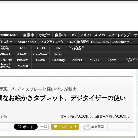
Phone/Mac
自動車
ホビー
自作PC
AV
アキバ
スマホ
ゲ
スタートアップ
アスキー
TeamLeaders
プログラミング+
SDGs
地方活性
PUACL2026
ChallengersJP
パソコン
ゲーミングPC
MSI
ASUS
HP
STORM
SEVEN
ASRock
HUAWEI
ViewSonic
Belkin
ソフトバンクの
Dropbox
CData
Backlog
Fortinet
ヤマハ
Zoom
ORACOM
IoT
brand
pCloud
new ME!
を実現したディスプレーと軽いペンが魅力！
と安価なお絵かきタブレット、デジタイザーの使い
分更新
文● 貝塚／ASCII.jp、編集●八尋／ASCII.jp
お気に入り
一覧