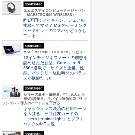
sponsored
エムエスアイコンピュータージャパン
「MAESTRO 500 WIRELESS」
約1万円でノイキャン、デュアル
接続ってマジ？ MSIのゲーミング
ヘッドセットのコスパがどうかし
ている
sponsored
MSI「Prestige 13 AI+ A3M」レビュー
13インチビジネスノートの理想を
詰め込んだ新型、Core Ultra 9
386H搭載で、サイズと重量、性
能、バッテリー駆動時間のバラン
スが絶妙だった
sponsored
シリーズ最小・最軽量、申し込みから
最短4営業日。モバイル通信対応でキャ
ッシュレス導入のハードルを下げる
キャッシュレス決済の利用シーン
を広げる 三井住友カードの
「stera terminal light」とソフト
バンクのIoT回線
sponsored