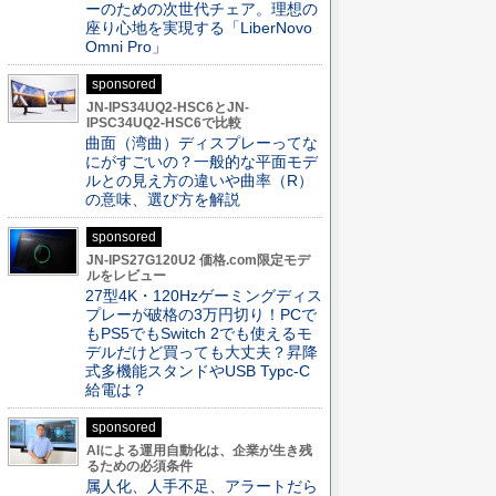
ーのための次世代チェア。理想の
座り心地を実現する「LiberNovo
Omni Pro」
sponsored
JN-IPS34UQ2-HSC6とJN-
IPSC34UQ2-HSC6で比較
曲面（湾曲）ディスプレーってな
にがすごいの？一般的な平面モデ
ルとの見え方の違いや曲率（R）
の意味、選び方を解説
sponsored
JN-IPS27G120U2 価格.com限定モデ
ルをレビュー
27型4K・120Hzゲーミングディス
プレーが破格の3万円切り！PCで
もPS5でもSwitch 2でも使えるモ
デルだけど買っても大丈夫？昇降
式多機能スタンドやUSB Typc-C
給電は？
sponsored
AIによる運用自動化は、企業が生き残
るための必須条件
属人化、人手不足、アラートだら