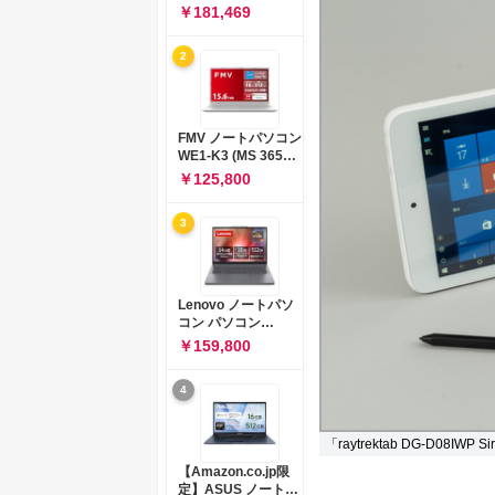
コン 15-fd 15.6イン
￥181,469
チ インテル Core 5
120U メモリ16GB
2
SSD512GB
Windows 11
Microsoft Office
2024搭載 WPS
Office搭載 カメラシ
FMV ノートパソコン
ャッター 指紋認証 薄
WE1-K3 (MS 365
型 Copilotキー搭載
Personal/Copilotキ
￥125,800
ナチュラルシルバー
ー搭載/Win 11/15.6
(BJ0M5PA-AAAI)
型/Core
3
i5/16GB/SSD
512GB/ホワイト)
FMVWK3E15W_AZ
Lenovo ノートパソ
コン パソコン
IdeaPad Slim 3 14.0
￥159,800
インチ AMD
Ryzen™ 5 8640HS
4
メモリ16GB
SSD512GB
Microsoft 365 試用
「raytrektab DG-D08IWP Si
版 Windows11 バッ
テリー駆動12.6時間
【Amazon.co.jp限
重量1.39kg ルナグレ
定】ASUS ノートパ