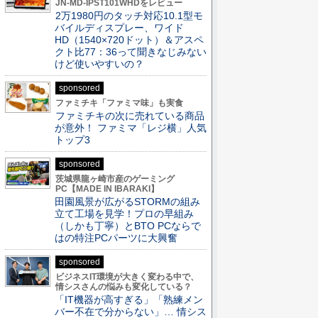
JN-MD-IPST101WHDをレビュー
2万1980円のタッチ対応10.1型モ
バイルディスプレー、ワイド
HD（1540×720ドット）＆アスペ
クト比77：36って聞きなじみない
けど使いやすいの？
sponsored
ファミチキ「ファミマ味」も実食
ファミチキの次に売れている商品
が意外！ ファミマ「レジ横」人気
トップ3
sponsored
茨城県龍ヶ崎市産のゲーミング
PC【MADE IN IBARAKI】
田園風景が広がるSTORMの組み
立て工場を見学！プロの早組み
（しかも丁寧）とBTO PCならで
はの特注PCパーツに大興奮
sponsored
ビジネスIT環境が大きく変わる中で、
情シスさんの悩みも変化している？
「IT機器が高すぎる」「熟練メン
バー不在で分からない」… 情シス