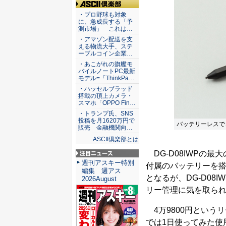
ASCII倶楽部
・プロ野球も対象
に、急成長する「予
測市場」 これは…
・アマゾン配送を支
える物流大手、ステ
ーブルコイン企業…
・あこがれの旗艦モ
バイルノートPC最新
モデル=「ThinkPa…
・ハッセルブラッド
搭載の頂上カメラ・
スマホ「OPPO Fin…
・トランプ氏、SNS
投稿を月1620万円で
バッテリーレスで
販売 金融機関向…
ASCII倶楽部とは
DG-D08IWPの最
注目ニュース
週刊アスキー特別
付属のバッテリーを
編集 週アス
となるが、DG-D0
2026August
リー管理に気を取ら
4万9800円という
では1日使ってみた使