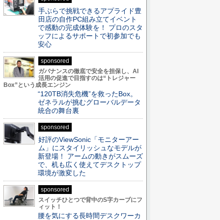
手ぶらで挑戦できるアプライド豊
田店の自作PC組み立てイベント
で感動の完成体験を！ プロのスタ
ッフによるサポートで初参加でも
安心
sponsored
ガバナンスの徹底で安全を担保し、AI
活用の促進で目指すのは“トレジャー
Box”という成長エンジン
“120TB消失危機”を救ったBox。
ゼネラルが挑むグローバルデータ
統合の舞台裏
sponsored
好評のViewSonic「モニターアー
ム」にスタイリッシュなモデルが
新登場！ アームの動きがスムーズ
で、机も広く使えてデスクトップ
環境が激変した
sponsored
スイッチひとつで背中のS字カーブにフ
ィット！
腰を気にする長時間デスクワーカ