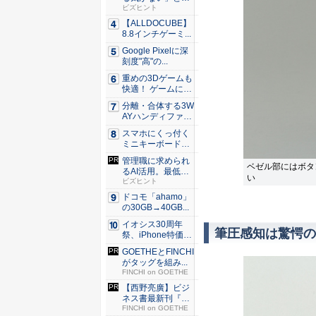
くリーダ...
ビズヒント
【ALLDOCUBE】
8.8インチゲーミ...
Google Pixelに深
刻度"高"の...
重めの3Dゲームも
快適！ ゲームに強
いH...
分離・合体する3W
AYハンディファ
ン。置...
スマホにくっ付く
ミニキーボード！
触ってわ...
管理職に求められ
ベゼル部にはボタ
るAI活用。最低限
い
やるべ...
ビズヒント
ドコモ「ahamo」
の30GB→40GB...
イオシス30周年
筆圧感知は驚愕の4
祭、iPhone特価品
を...
GOETHEとFINCHI
がタッグを組み...
FINCHI on GOETHE
【西野亮廣】ビジ
ネス書最新刊『北
極星 僕...
FINCHI on GOETHE