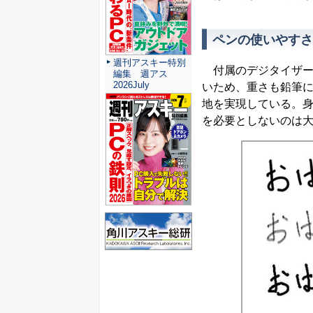
ペンの使いやすさ
週刊アスキー特別
付属のデジタイザーは
編集 週アス
2026July
いため、重さも鉛筆
地を実現している。
を必要としないのは