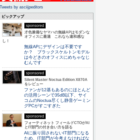
Tweets by asciijpeditors
ピックアップ
sponsored
才色兼備なヤマハの無線APはモダンな
オフィスに最適 これなら違和感な
し！
無線APにデザインは不要です
か？ ブラックスケルトンモデル
は今どきのオフィスにめちゃなじ
むんです
sponsored
Silent Master Noctua Edition X870A
をレビュー
ファンが12基もあるのにほとんど
の活用シーンで35dB以下、サイ
コムのNoctua尽くし静音ゲーミン
グPCがすごすぎた
sponsored
フォーティネット フィールドCTOがAI
とIT部門の付き合い方を語る
AIに振り回されないIT部門になる
ため、IT部門が今考えなければな