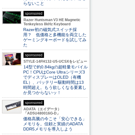
らないこと
sponsored
Razer Huntsman V3 HE Magnetic
Tenkeyless 8kHz Keyboard
Razer初の磁気式スイッチ採
用？ 低価格と多機能を両立した
ゲーミングキーボードを試してみ
た
sponsored
STYLE-14FH132-U5-UCSXをレビュー
14型で約0.84kgの超軽量モバイル
PC！CPUはCore Ultraシリーズ3
でディスプレーはOLED（有機
EL）、バッテリー駆動時間は13
時間超え。もう欲しくなる要素し
か見つからないッ！
sponsored
ADATA（エイデータ）
「AD5U480016G-D」
価格高騰の今こそ「安心できる」
メモリを。信頼と実績のADATA
DDR5メモリを導入しよう