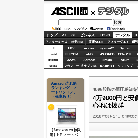
ASCII.jp
デジタル
トップ
AI
IoT
ビジネス
TECH
デジタル
i
アスキーキッズ
格安SIM
家電ASCII
アスキーグルメ
週刊
FMV
mouse
iiyamaPC
Sycom
PC
ELECOM
AMD
ASUS ROG
Digital
GIGABYTE
JAWS
Acrobat
kintone
Azure
Business
S
JAPANNEXT
マカフィー
キヤノンMJ
ソフマップ
Special
Amazon売れ筋
ランキング「ノ
4096段階の筆圧感知
ートパソコン」
（在庫あり）
4万9800円
心地は抜群
1
2018年08月17日 07時00
【Amazon.co.jp限
定】HP ノートパソ