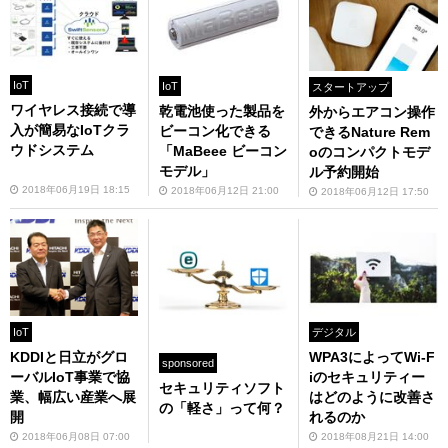
IoT
IoT
スタートアップ
ワイヤレス接続で導
乾電池使った製品を
外からエアコン操作
入が簡易なIoTクラ
ビーコン化できる
できるNature Rem
ウドシステム
「MaBeee ビーコン
oのコンパクトモデ
モデル」
ル予約開始
2018年06月19日 18:15
2018年06月12日 21:00
2018年06月12日 17:50
IoT
デジタル
KDDIと日立がグロ
WPA3によってWi-F
sponsored
ーバルIoT事業で協
iのセキュリティー
セキュリティソフト
業、幅広い産業へ展
はどのように改善さ
の「軽さ」って何？
開
れるのか
2018年06月08日 07:00
2018年08月21日 14:00