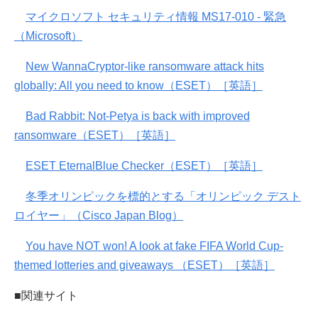
マイクロソフト セキュリティ情報 MS17-010 - 緊急
（Microsoft）
New WannaCryptor-like ransomware attack hits
globally: All you need to know（ESET）［英語］
Bad Rabbit: Not-Petya is back with improved
ransomware（ESET）［英語］
ESET EternalBlue Checker（ESET）［英語］
冬季オリンピックを標的とする「オリンピック デスト
ロイヤー」（Cisco Japan Blog）
You have NOT won! A look at fake FIFA World Cup-
themed lotteries and giveaways （ESET）［英語］
■関連サイト