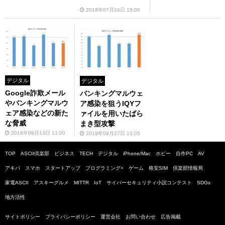
2018年07月24日 15:00
デジタル
デジタル
Google詐欺メール
バンキングマルウェ
やバンキングマルウ
ア感染を狙うIQYフ
ェア感染などの新た
ァイルを用いたばら
な脅威
まき型攻撃
2018年09月13日 11:00
2018年09月27日 13:05
TOP
ASCII倶楽部
ビジネス
TECH
デジタル
iPhone/Mac
ホビー
自作PC
AV
アキバ
スマホ
スタートアップ
プログラミング+
ゲーム
格安SIM
倶楽部情報局
家電ASCII
アスキーグルメ
MITTR
IoT
サイバーセキュリティ小説コンテスト
SDGs
地方活性
サイトポリシー
プライバシーポリシー
運営会社
お問い合わせ
広告掲載