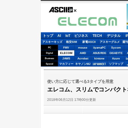
ASCII.jp
E
トップ
AI
IoT
ビジネス
TECH
デジタル
i
アスキーキッズ
格安SIM
家電ASCII
アスキーグルメ
週刊
FMV
mouse
iiyamaPC
Sycom
PC
ELECOM
AMD
ASUS ROG
Digital
GIGABYTE
JAWS
Acrobat
kintone
Azure
Business
S
JAPANNEXT
マカフィー
キヤノンMJ
ソフマップ
Special
使い方に応じて選べる3タイプを用意
エレコム、スリムでコンパクト
2018年06月12日 17時00分更新