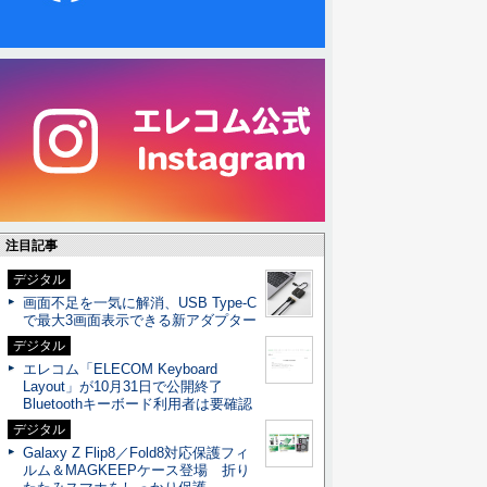
注目記事
デジタル
画面不足を一気に解消、USB Type-C
で最大3画面表示できる新アダプター
デジタル
エレコム「ELECOM Keyboard
Layout」が10月31日で公開終了
Bluetoothキーボード利用者は要確認
デジタル
Galaxy Z Flip8／Fold8対応保護フィ
ルム＆MAGKEEPケース登場 折り