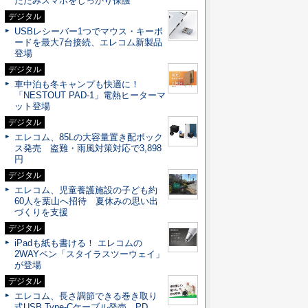
たたみスマホをしっかり保護
デジタル
USBレシーバー1つでマウス・キーボ
ードを最大7台接続、エレコム新製品
登場
デジタル
車中泊も冬キャンプも快適に！
「NESTOUT PAD-1」電熱ヒーターマ
ット登場
デジタル
エレコム、85Lの大容量置き配ボック
ス発売 盗難・雨風対策対応で3,898
円
デジタル
エレコム、児童養護施設の子ども約
60人を葉山へ招待 夏休みの思い出
づくりを支援
デジタル
iPadも紙も書ける！ エレコムの
2WAYペン「スタイラスツーウェイ」
が登場
デジタル
エレコム、長さ調節できる巻き取り
式USB Type-Cケーブル発売 PD