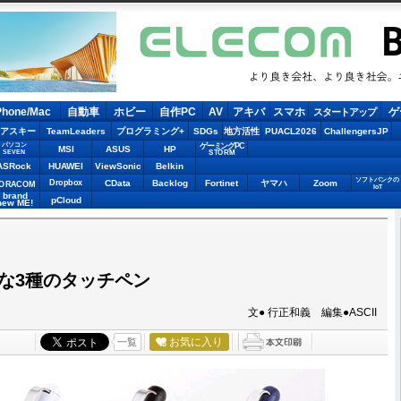
LECOM
Phone/Mac
自動車
ホビー
自作PC
AV
アキバ
スマホ
ゲ
スタートアップ
アスキー
TeamLeaders
プログラミング+
SDGs
地方活性
PUACL2026
ChallengersJP
パソコン
ゲーミングPC
MSI
ASUS
HP
STORM
SEVEN
ASRock
HUAWEI
ViewSonic
Belkin
ソフトバンクの
Dropbox
CData
Backlog
Fortinet
ヤマハ
Zoom
ORACOM
IoT
brand
pCloud
new ME!
な3種のタッチペン
文● 行正和義 編集●ASCII
お気に入り
一覧