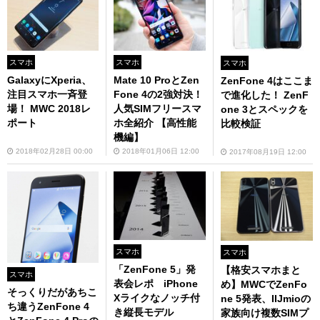
スマホ
スマホ
スマホ
GalaxyにXperia、
Mate 10 ProとZen
ZenFone 4はここま
注目スマホ一斉登
Fone 4の2強対決！
で進化した！ ZenF
場！ MWC 2018レ
人気SIMフリースマ
one 3とスペックを
ポート
ホ全紹介 【高性能
比較検証
機編】
2018年02月28日 00:00
2018年01月06日 12:00
2017年08月19日 12:00
スマホ
スマホ
「ZenFone 5」発
【格安スマホまと
スマホ
表会レポ iPhone
め】MWCでZenFo
そっくりだがあちこ
Xライクなノッチ付
ne 5発表、IIJmioの
ち違うZenFone 4
き縦長モデル
家族向け複数SIMプ