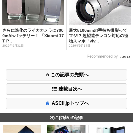
さらに進化のライカカメラに700
最大8100mmの手持ち撮影って
0mAhバッテリー！ 「Xiaomi 17
マジ!? 超望遠テレコン対応の怪
T P...
物スマホ「viv...
2026年5月31日
2026年5月14日
Recommended by
この記事の先頭へ
連載目次へ
ASCII.jpトップへ
次にお勧めの記事