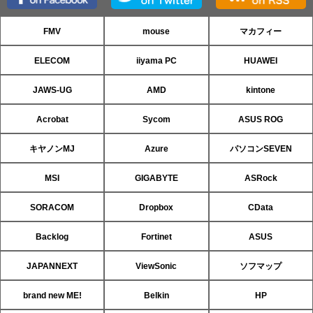
FMV
mouse
マカフィー
ELECOM
iiyama PC
HUAWEI
JAWS-UG
AMD
kintone
Acrobat
Sycom
ASUS ROG
キヤノンMJ
Azure
パソコンSEVEN
MSI
GIGABYTE
ASRock
SORACOM
Dropbox
CData
Backlog
Fortinet
ASUS
JAPANNEXT
ViewSonic
ソフマップ
brand new ME!
Belkin
HP