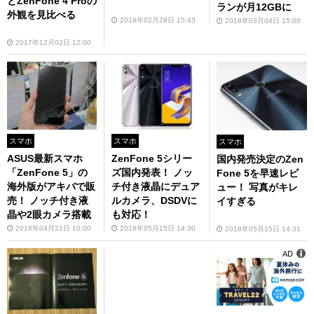
とZenFone 4 Proの
ランが月12GBに
外観を見比べる
2018年02月28日 15:45
2018年03月04日 15:00
2017年12月02日 12:00
スマホ
スマホ
スマホ
ASUS最新スマホ
ZenFone 5シリー
国内発売決定のZen
「ZenFone 5」の
ズ国内発表！ ノッ
Fone 5を早速レビ
海外版がアキバで販
チ付き液晶にデュア
ュー！ 写真がキレ
売！ ノッチ付き液
ルカメラ、DSDVに
イすぎる
晶や2眼カメラ搭載
も対応！
2018年04月21日 10:00
2018年05月15日 14:30
2018年05月15日 14:31
AD