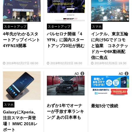
スタートアップ
スタートアップ
スマホ
4年先がわかるスタ
バルセロナ開催「4
インテル、東京五輪
ートアップイベント
YFN」に国内スター
に向け5Gでドコモ
4YFN19開幕
トアップ20社が挑む
と協業 コネクテッ
ドカーや8K動画配
信に焦点
2019年02月27日 08:00
2019年02月22日 06:00
2018年02月26日 19:30
AD
AD
スマホ
わずか1年でオーナ
最短5分で接続
ーが手放す車ランキ
GalaxyにXperia、
ング あの日本車も
注目スマホ一斉登
場！ MWC 2018レ
ポート