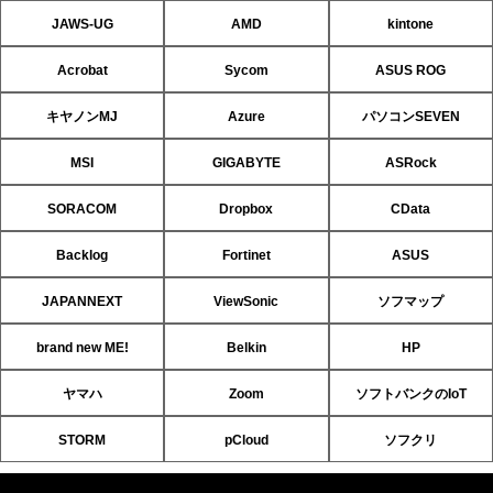
JAWS-UG
AMD
kintone
Acrobat
Sycom
ASUS ROG
キヤノンMJ
Azure
パソコンSEVEN
MSI
GIGABYTE
ASRock
SORACOM
Dropbox
CData
Backlog
Fortinet
ASUS
JAPANNEXT
ViewSonic
ソフマップ
brand new ME!
Belkin
HP
ヤマハ
Zoom
ソフトバンクのIoT
STORM
pCloud
ソフクリ