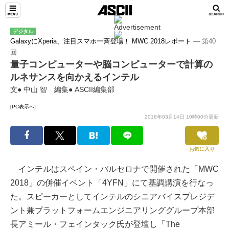
デジタル
GalaxyにXperia、注目スマホ一斉登場！ MWC 2018レポート
― 第40
回
量子コンピューターや脳コンピューターで計算の
ルネサンスを向かえるインテル
文● 中山 智 編集● ASCII編集部
[PC表示へ]
2018年03月14日 10時00分更新
お気に入り
インテルはスペイン・バルセロナで開催された「MWC
2018」の併催イベント「4YFN」にて基調講演を行なっ
た。スピーカーとしてインテルのシニアバイスプレジデ
ント兼プラットフォームエンジニアリンググループ本部
長アミール・フェインタック氏が登壇し「The