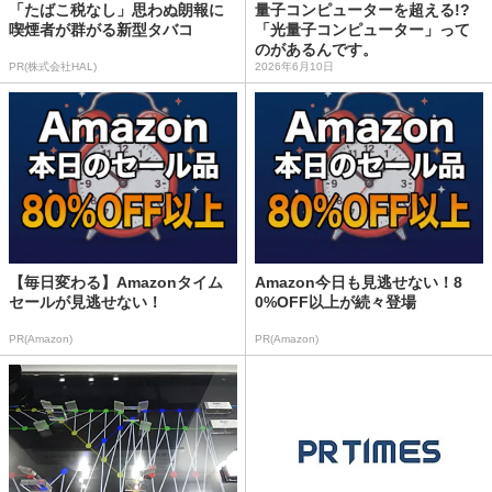
「たばこ税なし」思わぬ朗報に
量子コンピューターを超える!?
喫煙者が群がる新型タバコ
「光量子コンピューター」って
のがあるんです。
PR(株式会社HAL)
2026年6月10日
【毎日変わる】Amazonタイム
Amazon今日も見逃せない！8
セールが見逃せない！
0%OFF以上が続々登場
PR(Amazon)
PR(Amazon)