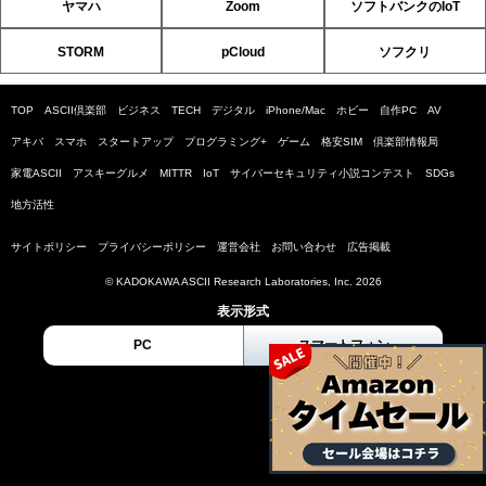
ヤマハ
Zoom
ソフトバンクのIoT
STORM
pCloud
ソフクリ
TOP
ASCII倶楽部
ビジネス
TECH
デジタル
iPhone/Mac
ホビー
自作PC
AV
アキバ
スマホ
スタートアップ
プログラミング+
ゲーム
格安SIM
倶楽部情報局
家電ASCII
アスキーグルメ
MITTR
IoT
サイバーセキュリティ小説コンテスト
SDGs
地方活性
サイトポリシー
プライバシーポリシー
運営会社
お問い合わせ
広告掲載
© KADOKAWA ASCII Research Laboratories, Inc. 2026
表示形式
PC
スマートフォン