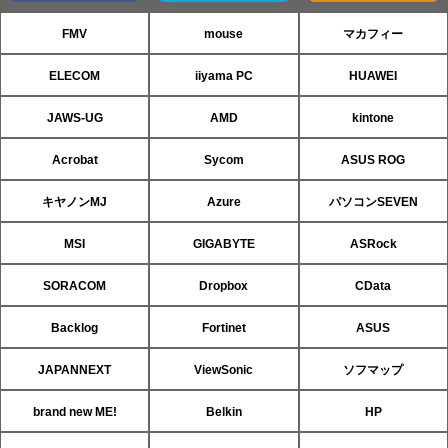
FMV
mouse
マカフィー
ELECOM
iiyama PC
HUAWEI
JAWS-UG
AMD
kintone
Acrobat
Sycom
ASUS ROG
キヤノンMJ
Azure
パソコンSEVEN
MSI
GIGABYTE
ASRock
SORACOM
Dropbox
CData
Backlog
Fortinet
ASUS
JAPANNEXT
ViewSonic
ソフマップ
brand new ME!
Belkin
HP