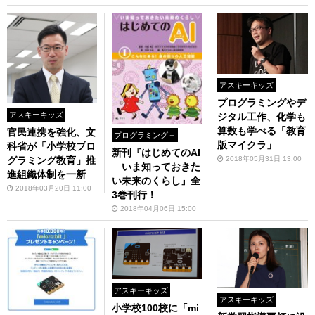
アスキーキッズ
プログラミングやデ
アスキーキッズ
ジタル工作、化学も
算数も学べる「教育
官民連携を強化、文
プログラミング＋
版マイクラ」
科省が「小学校プロ
新刊『はじめてのAI
2018年05月31日 13:00
グラミング教育」推
いま知っておきた
進組織体制を一新
い未来のくらし』全
2018年03月20日 11:00
3巻刊行！
2018年04月06日 15:00
アスキーキッズ
アスキーキッズ
小学校100校に「mi