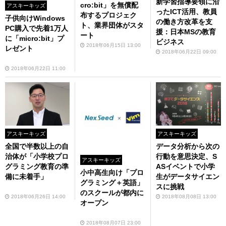
新学習指導要領に沿
cro:bit」を無償配
アスキーキッズ
ったICT活用、教員
布するプロジェク
子供向けWindows
の働き方改革を支
ト、業界団体がスタ
PC購入で先着1万人
援：日本MSの教育
ート
に「micro:bit」プ
ビジネス
2018年06月15日 13:00
レゼント
2018年06月22日 09:00
2018年06月22日 11:00
アスキーキッズ
アスキーキッズ
全国で半数以上の自
データ分析から次の
治体が「小学校プロ
行動を意思決定、S
アスキーキッズ
グラミング教育の準
ASイベントで小学
小中高生向け「プロ
備に未着手」
生がデータサイエン
グラミング＋英語」
スに挑戦
のスクールが都内に
2018年06月26日 14:00
2018年08月08日 13:00
オープン
2018年08月07日 23:00