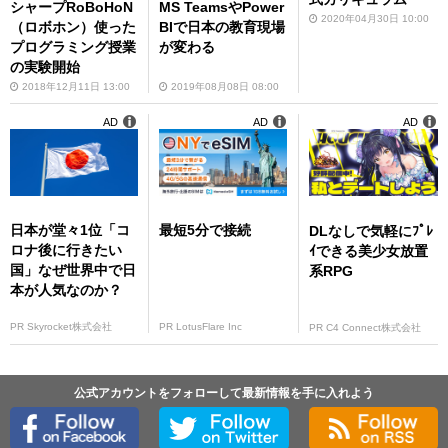
シャープRoBoHoN
MS TeamsやPower
2020年04月30日 10:00
（ロボホン）使った
BIで日本の教育現場
プログラミング授業
が変わる
の実験開始
2018年12月11日 13:00
2019年08月08日 08:00
AD
AD
AD
日本が堂々1位「コ
最短5分で接続
DLなしで気軽にﾌﾟﾚ
ロナ後に行きたい
ｲできる美少女放置
国」なぜ世界中で日
系RPG
本が人気なのか？
PR Skyrocket株式会社
PR LotusFlare Inc
PR C4 Connect株式会社
公式アカウントをフォローして最新情報を手に入れよう