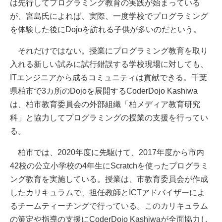
は先行してプログラミング教育の実践が始まっている
が、宮島氏によれば、実際、一度学校でプログラミング
を体験した後にDojoを訪れる子供が多いのだという。
それだけではない。授業にプログラミング教育を取り
入れる新しい試みに試行錯誤する学校現場に対しても、
ITエンジニアから成るコミュニティは貢献できる。千葉
県柏市で3カ所のDojoを展開するCoderDojo Kashiwa
は、柏市教育委員会の外部組織「柏メディア教育研究
科」と協力してプログラミングの授業の支援を行ってい
る。
柏市では、2020年度に先駆けて、2017年度から市内
42校の公立小学校の4年生にScratchを使ったプログラミ
ング教育を実施している。授業は、市教育委員会が作成
したカリキュラムで、担任教師とICTアドバイザーによ
るチームティーチングで行っている。このカリキュラム
の策定や指導の支援にCoderDojo Kashiwaが全面協力し