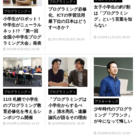
プログラミング＋
女子小学生の約7割
プログラミング必修
プログラミング＋
は「プログラミン
化、ICTの学習活用
小学生がロボット！
グ」という言葉を知
最下位の日本はどう
中学生がニューラル
らない
すべきか？
ネット!? 「第一回
全国小中学生プログ
2016年11月10日 09:00
2017年02月16日 09:00
ラミング大会」発表
2016年10月25日 22:30
プログラミング＋
プログラミング＋
11/3 札幌で小学生
「プログラミングは
アスキーキッズ
のプログラミング教
小学生からするべ
少年時代のプログラ
育必修化を考えるシ
き」清水亮氏・遠藤
ミング「ブランク」
ンポジウム開催
諭氏が語るその理由
が今になって悔しい
2016年11月02日 14:15
2016年08月22日 19:30
2018年03月01日 13:00