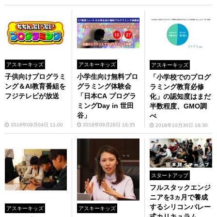
アスキーキッズ
アスキーキッズ
アスキーキッズ
子供向けプログラミ
小学生向け無料プロ
「小学校でのプログ
ング＆AI教育番組を
グラミング体験会
ラミング教育必修
フジテレビが放送
「日本CA プログラ
化」の認知度はまだ
ミングDay in 世田
半数程度、GMO調
谷」
べ
2018年09月04日 11:00
2018年09月28日 16:35
2018年10月30日 16:30
スタートアップ
フルスタックエンジ
ニアを3ヵ⽉で養成
するシリコンバレー
アスキーキッズ
アスキーキッズ
式カリキュラム