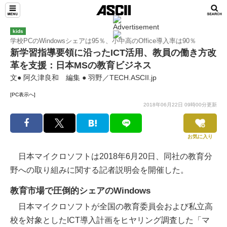
kids
学校PCのWindowsシェアは95％、小中高のOffice導入率は90％
新学習指導要領に沿ったICT活用、教員の働き方改
革を支援：日本MSの教育ビジネス
文● 阿久津良和 編集 ● 羽野／TECH.ASCII.jp
[PC表示へ]
2018年06月22日 09時00分更新
お気に入り
日本マイクロソフトは2018年6月20日、同社の教育分
野への取り組みに関する記者説明会を開催した。
教育市場で圧倒的シェアのWindows
日本マイクロソフトが全国の教育委員会および私立高
校を対象としたICT導入計画をヒヤリング調査した「マ