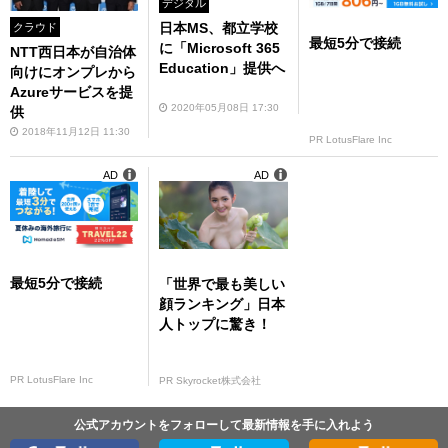
デジタル
日本MS、都立学校
クラウド
最短5分で接続
に「Microsoft 365
NTT西日本が自治体
Education」提供へ
向けにオンプレから
Azureサービスを提
2020年05月08日 17:30
供
2018年11月12日 11:30
PR LotusFlare Inc
AD
AD
最短5分で接続
「世界で最も美しい
顔ランキング」日本
人トップに驚き！
PR LotusFlare Inc
PR Skyrocket株式会社
公式アカウントをフォローして最新情報を手に入れよう