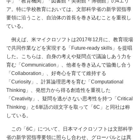
学」「教育機関」「図書館・美術館・博物館」の4エリ
ア。特に学校教育においては、文部科学省の新学習指導
要領に沿うこと、自治体の首長を巻き込むことを重視し
ている。
例えば、米マイクロソフトは2017年12月に、教育現場
で共同作業などを実現する「Future-ready skills」を提唱
した。こちらは、自身の考えや疑問点で議論しあう力を
育む「Communication」、他者を巻き込んで協働し合う
「Collaboration」、好奇心を育てて維持する
「Curiosity」、計算論理思考を育む「Computational
Thinking」、発想力から得る創造性を重視した
「Creativity」、疑問を逃がさない思考性を持つ「Critical
Thinking」と6単語の頭文字を取って「6C」と同社は称
している。
この「6C」について、日本マイクロソフトは文部科学
省の新学習指導要領に照らし合わせ、グローバルとは異