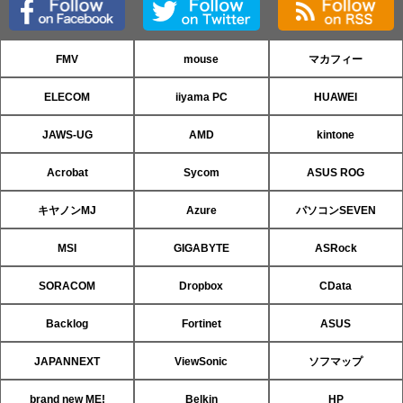
FMV
mouse
マカフィー
ELECOM
iiyama PC
HUAWEI
JAWS-UG
AMD
kintone
Acrobat
Sycom
ASUS ROG
キヤノンMJ
Azure
パソコンSEVEN
MSI
GIGABYTE
ASRock
SORACOM
Dropbox
CData
Backlog
Fortinet
ASUS
JAPANNEXT
ViewSonic
ソフマップ
brand new ME!
Belkin
HP