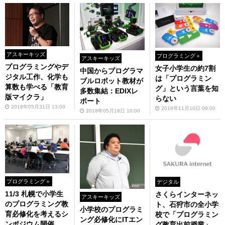
アスキーキッズ
プログラミング＋
アスキーキッズ
プログラミングやデ
女子小学生の約7割
中国からプログラマ
ジタル工作、化学も
は「プログラミン
ブルロボット教材が
算数も学べる「教育
グ」という言葉を知
多数集結：EDIXレ
版マイクラ」
らない
ポート
2018年05月31日 13:00
2016年11月10日 09:00
2018年05月18日 10:00
プログラミング＋
デジタル
11/3 札幌で小学生
さくらインターネッ
アスキーキッズ
のプログラミング教
ト、石狩市の全小学
小学校のプログラミ
育必修化を考えるシ
校で「プログラミン
ング必修化にITエン
ンポジウム開催
グ教育出前授業」