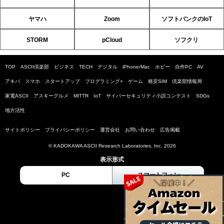
ヤマハ
Zoom
ソフトバンクのIoT
STORM
pCloud
ソフクリ
TOP
ASCII倶楽部
ビジネス
TECH
デジタル
iPhone/Mac
ホビー
自作PC
AV
アキバ
スマホ
スタートアップ
プログラミング+
ゲーム
格安SIM
倶楽部情報局
家電ASCII
アスキーグルメ
MITTR
IoT
サイバーセキュリティ小説コンテスト
SDGs
地方活性
サイトポリシー
プライバシーポリシー
運営会社
お問い合わせ
広告掲載
© KADOKAWA ASCII Research Laboratories, Inc. 2026
表示形式
PC
スマートフォン