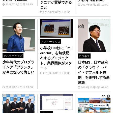
ジニアが貢献できる
2016年11月02日 14:15
2017年06月21日 17:00
こと
2018年02月26日 11:30
アスキーキッズ
小学校100校に「mi
cro:bit」を無償配
アスキーキッズ
ビジネス
布するプロジェク
少年時代のプログラ
日本MS、日本政府
ト、業界団体がスタ
ミング「ブランク」
の「クラウド・バ
ート
が今になって悔しい
イ・デフォルト原
2018年06月15日 13:00
則」を後押しする新
施策
2018年03月01日 13:00
2018年10月05日 08:00
AD