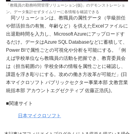
「教職員の勤務時間管理ソリューション(仮)」のデモンストレーショ
ン。データ集計せずタイムリーに各情報を確認できる
同ソリューションは、教職員の属性データ（学級担任
や部活担当の有無、年齢など）を供えたExcelファイルに
出退勤時間を入力し、Microsoft Azureにアップロードす
るだけ。データはAzure SQL Databaseなどに蓄積して、
Power BIで属性ごとの可視化や分析を可能にする。「例
えば学校単位なら教職員の活動を把握でき、教育委員会
は（担当範囲の）学校全体の情報を属性ごとに確認し、
課題を浮き彫りにする。攻めの働き方改革が可能だ」(日
本マイクロソフト パブリックセクター事業本部 文教営業
統括本部 アカウントエグゼクティブ 佐藤正浩氏)。
■関連サイト
日本マイクロソフト
本記事はアフィリエイトプログラムによる収益を得ている場合