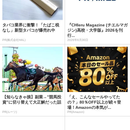
タバコ業界に衝撃！「たばこ税
『CHIeru Magazine (チエルマガ
なし」新型タバコが爆売れ中
ジン)高校・大学版』2026を刊
行...
PR(株式会社HAL)
2026年6月30日
【知らなきゃ損】副業→”競馬投
「え、こんなセールやってた
資”に切り替えて大正解だった話
の？」80％OFF以上が続々登
場！Amazonの本気が...
PR(ルーツ)
PR(Amazon)