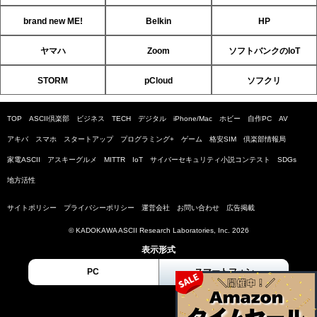
brand new ME!
Belkin
HP
ヤマハ
Zoom
ソフトバンクのIoT
STORM
pCloud
ソフクリ
TOP
ASCII倶楽部
ビジネス
TECH
デジタル
iPhone/Mac
ホビー
自作PC
AV
アキバ
スマホ
スタートアップ
プログラミング+
ゲーム
格安SIM
倶楽部情報局
家電ASCII
アスキーグルメ
MITTR
IoT
サイバーセキュリティ小説コンテスト
SDGs
地方活性
サイトポリシー
プライバシーポリシー
運営会社
お問い合わせ
広告掲載
© KADOKAWA ASCII Research Laboratories, Inc. 2026
表示形式
PC
スマートフォン