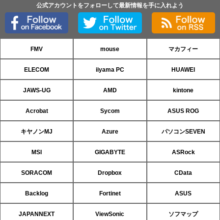
公式アカウントをフォローして最新情報を手に入れよう
FMV
mouse
マカフィー
ELECOM
iiyama PC
HUAWEI
JAWS-UG
AMD
kintone
Acrobat
Sycom
ASUS ROG
キヤノンMJ
Azure
パソコンSEVEN
MSI
GIGABYTE
ASRock
SORACOM
Dropbox
CData
Backlog
Fortinet
ASUS
JAPANNEXT
ViewSonic
ソフマップ