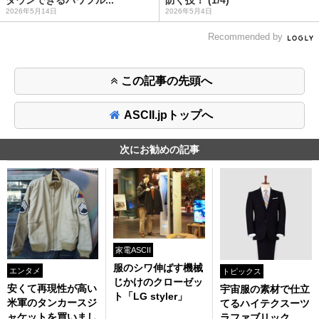
ダウンできるパワフル...
防ぐ技！ (1/4)
2026年5月14日
2026年5月4日
Recommended by
この記事の先頭へ
ASCII.jpトップへ
次にお勧めの記事
家電ASCII
服のシワ伸ばす機械
エンタメ
トピックス
じかけのクローゼッ
安くて再現性が高い
宇宙服の素材で仕立
ト「LG styler」
米軍のタンカースジ
てるハイテクスーツ
ャケットを買いまし
ラファブリック