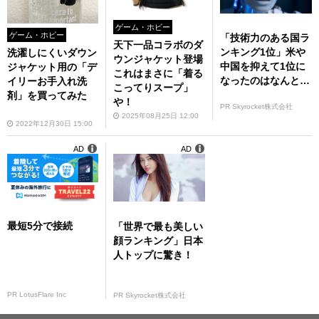
ゲーム・ホビー
ゲーム・ホビー
「技術力のある国ラ
天下一品コラボのダ
ンキング1位」米や
洗濯しにくいダウン
ウンジャケット登場
中国を抑えて1位に
ジャケット用の「デ
これはまさに「着る
なったのはなんと…
イリーお手入れ洗
こってりスープ」
剤」を買ってみた
や！
PR Skyrocket株式会社
2025年08月25日 12:00
2022年12月30日 15:00
AD
AD
最短5分で接続
「世界で最も美しい
顔ランキング」日本
人トップに驚き！
PR LotusFlare Inc
PR Skyrocket株式会社