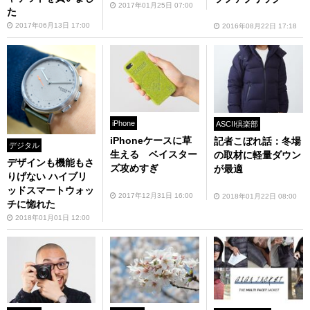
2017年01月25日 07:00
た
2017年06月13日 17:00
2016年08月22日 17:18
iPhone
ASCII倶楽部
iPhoneケースに草
記者こぼれ話：冬場
デジタル
生える ベイスター
の取材に軽量ダウン
デザインも機能もさ
ズ攻めすぎ
が最適
りげない ハイブリ
ッドスマートウォッ
2017年12月31日 16:00
2018年01月22日 08:00
チに惚れた
2018年01月01日 12:00