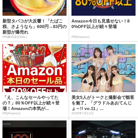
新型タバコが大反響！「たばこ
Amazon今日も見逃せない！8
税、さようなら」600円→83円の
0%OFF以上が続々登場
新型が爆売れ
PR(株式会社HAL)
PR(Amazon)
「え、こんなセールやってた
美女5人がトークと撮影会で観客
の？」80％OFF以上が続々登
を魅了。「グラドルあおてんじ
場！Amazonの本気が...
ょ～!! vo.11」...
PR(Amazon)
2026年7月11日