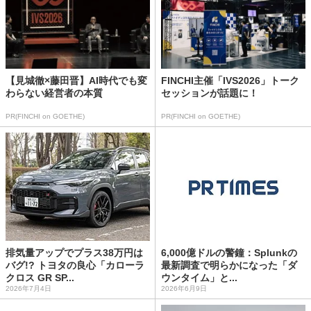
【見城徹×藤田晋】AI時代でも変
FINCHI主催「IVS2026」トーク
わらない経営者の本質
セッションが話題に！
PR(FINCHI on GOETHE)
PR(FINCHI on GOETHE)
排気量アップでプラス38万円は
6,000億ドルの警鐘：Splunkの
バグ!? トヨタの良心「カローラ
最新調査で明らかになった「ダ
クロス GR SP...
ウンタイム」と...
2026年7月4日
2026年6月9日