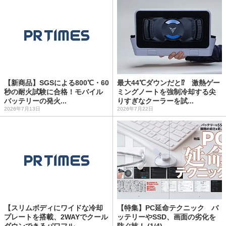
【新商品】SGSによる800℃・60
最大44℃ダウンだと⁉ 激熱ゲー
秒の耐火試験に合格！モバイル
ミングノートを強制冷却する尖
バッテリーの発火...
りすぎなクーラーを試...
2026年7月13日
2026年7月22日
【スリムボディにワイドな冷却
【特集】PC延命テクニック バ
プレートを搭載、2WAYでクール
ッテリーやSSD、画面の劣化を