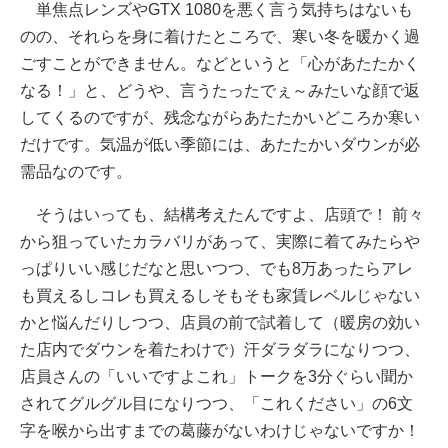
単焦点レンズやGTX 1080を悪く言う気持ちはないも
のの、それらを身に着けたところで、寒い冬を暖かく過
ごすことができません。などというと「心があたたかく
なる！」と、どうや、言うたったでぇ～みたいな顔で返
してくるのですが、残念ながらあたたかいどころか寒い
だけです。気温が低い季節には、あたたかいダウンが必
需品なのです。
そうはいっても、結構考えたんですよ、店頭で！ 前々
から狙っていたカラバリがあって、実際に着てみたらや
っぱりいい感じだなと思いつつ、でも8万あったらアレ
も買えるしコレも買えるしそもそも家賃レベルじゃない
かと悩んだりしつつ、店員の前で試着して（暖房の効い
た店内でダウンを着たわけで）汗ダラダラになりつつ、
店員さんの「いいですよこれ」トークを3分ぐらい聞か
されてグルグル目になりつつ、「これください」の6文
字を喉から出すまでの葛藤がないわけじゃないですか！