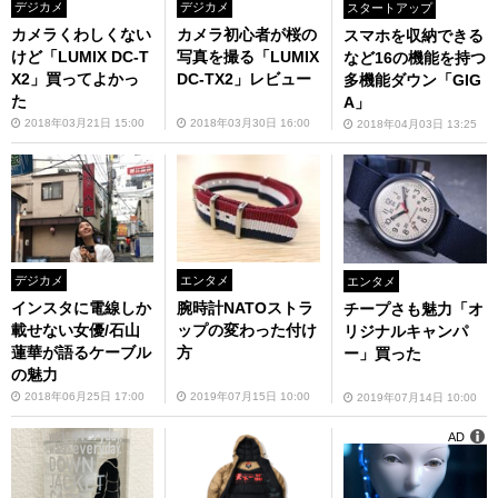
デジカメ
デジカメ
スタートアップ
カメラくわしくない
カメラ初心者が桜の
スマホを収納できる
けど「LUMIX DC-T
写真を撮る「LUMIX
など16の機能を持つ
X2」買ってよかっ
DC-TX2」レビュー
多機能ダウン「GIG
た
A」
2018年03月21日 15:00
2018年03月30日 16:00
2018年04月03日 13:25
デジカメ
エンタメ
エンタメ
インスタに電線しか
腕時計NATOストラ
チープさも魅力「オ
載せない女優/石山
ップの変わった付け
リジナルキャンパ
蓮華が語るケーブル
方
ー」買った
の魅力
2018年06月25日 17:00
2019年07月15日 10:00
2019年07月14日 10:00
AD