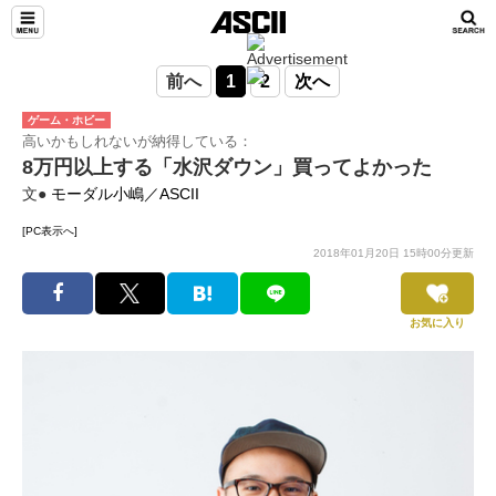
前へ
1
2
次へ
ゲーム・ホビー
高いかもしれないが納得している：
8万円以上する「水沢ダウン」買ってよかった
文●
モーダル小嶋／ASCII
[PC表示へ]
2018年01月20日 15時00分更新
お気に入り