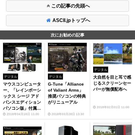
この記事の先頭へ
ASCII.jpトップへ
次にお勧めの記事
デジタル
大自然を目と耳で感
デジタル
デジタル
じるスクリーンセー
マウスコンピュータ
G-Tune「Alliance
バーが無償配布へ
ー、「レインボーシ
of Valiant Arms」
ックス シージ アド
推奨パソコンの特典
バンスエディション
がリニューアル
2018年02月01日 11:00
パソコン版」付属モ
デルを発売
2018年04月16日 11:00
2018年03月28日 13:30