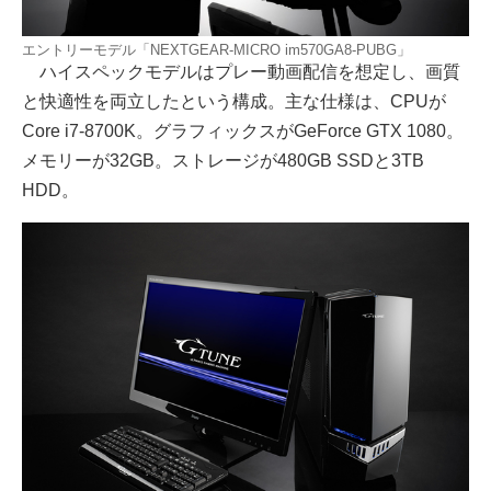
エントリーモデル「NEXTGEAR-MICRO im570GA8-PUBG」
ハイスペックモデルはプレー動画配信を想定し、画質
と快適性を両立したという構成。主な仕様は、CPUが
Core i7-8700K。グラフィックスがGeForce GTX 1080。
メモリーが32GB。ストレージが480GB SSDと3TB
HDD。