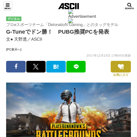
デジタル
プロeスポーツチーム「DetonatioN Gaming」とのタッグモデル
G-Tuneでドン勝！ PUBG推奨PCを発表
文● 天野透／ASCII
[PC表示へ]
2017年12月15日 17時45分更新
お気に入り