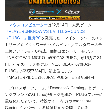
マウスコンピューター
は12月14日、人気ゲーム
「PLAYERUNKNOWN‘S BATTLEGROUNDS
（PUBG）」推奨PC
を発売した。マイクロタワーのエン
トリー／ミドルタワーのハイスペック／フルタワーの最
上位という3モデル構成。価格はエントリーモデル
「NEXTGEAR-MICRO im570GA8-PUBG」が16万7184
円、ハイスペックモデル「NEXTGEAR i670PA1-
PUBG」が23万7384円、最上位モデル
「MASTERPIECE i1630PA1-PUBG」が28万584円。
プロeスポーツチーム「DetonatioN Gaming」とゲーミ
ングブランドのG-Tuneがタッグを組み、PUBGプレーに
最適化したという。特設サイト内ではDetonatioN
Gamingメンバーによる検証動画を公開している。