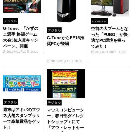
デジタル
sponsored
G-Tune、「かずの
空前の大ブームとな
デジタル
こ選手 格闘ゲーム
った「PUBG」が快
G-TuneからFF15推
大会3位入賞キャン
適なPC環境を探っ
奨PCが登場
ペーン」開催
てみた！
2018年01月30日 14:00
2017年09月06日 11:00
2018年01月16日 18:00
デジタル
デジタル
週末はアキバのマウ
マウスコンピュータ
ス店舗スタンプラリ
ー、春日部ダイレク
ーで豪華賞品をゲッ
トショップ＋にて
ト！
「アウトレットセー