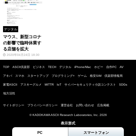
デジタル
マウス、新型コロナ
の影響で臨時休業す
る店舗を拡大
2020年04月24日 18:30
TOP
ASCII倶楽部
ビジネス
TECH
デジタル
iPhone/Mac
ホビー
自作PC
AV
アキバ
スマホ
スタートアップ
プログラミング+
ゲーム
格安SIM
倶楽部情報局
家電ASCII
アスキーグルメ
MITTR
IoT
サイバーセキュリティ小説コンテスト
SDGs
地方活性
サイトポリシー
プライバシーポリシー
運営会社
お問い合わせ
広告掲載
© KADOKAWA ASCII Research Laboratories, Inc. 2026
表示形式
PC
スマートフォン