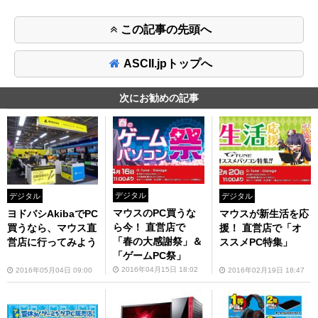
この記事の先頭へ
ASCII.jpトップへ
次にお勧めの記事
デジタル
デジタル
デジタル
マウスのPC買うな
マウスが新生活を応
ヨドバシAkibaでPC
ら今！ 直営店で
援！ 直営店で「オ
買うなら、マウス直
「春の大感謝祭」＆
ススメPC特集」
営店に行ってみよう
「ゲームPC祭」
2016年04月15日 18:02
2016年02月19日 18:47
2016年05月04日 09:00