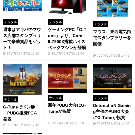
デジタル
デジタル
デジタル
週末はアキバのマウ
ゲーミングPC「G-T
マウス、東西電気街
ス店舗スタンプラリ
une」より、Core i
でスタンプラリーを
ーで豪華賞品をゲッ
9-7900X搭載ハイス
開催
ト！
ペックマシンが登場
2017年07月27日 17:10
2017年09月07日 11:00
2017年12月15日 14:45
デジタル
デジタル
デジタル
新年PUBG大会にG-
DetonatioN Gamin
G-Tuneでドン勝！
Tuneが協賛
g主催のPUBG大会
PUBG推奨PCを
にG-Tuneが協賛
発表
2017年12月25日 16:30
2018年03月16日 14:00
2017年12月15日 17:45