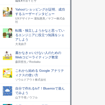
編集●大谷イビサ
Yahoo!ショッピングが証明、成功
するユーザーインタビュー
UXデザイナー 瀧知惠美／ヤフー株式会
社
転職・独立しようかなと思ってい
るエンジニアに役立つ知識をシェ
アしよう
大滝由子
書かなきゃいけない人のための
Webコピーライティング教室
森田哲生／Rockaku
これから始める Google アナリテ
ィクスの使い方
ソウルドアウト株式会社
自分で作れるIoT！Bluemixで遊ん
でみよう
山下千尋／ウフル