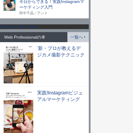
今日からできる！実践Instagramマ
ーケティング入門
田中千晶／アント
Tweets by WPJ_news
Web Professionalの本
一覧へ
'新・プロが教えるデ
ジカメ撮影テクニック
実践!Instagramビジュ
アルマーケティング