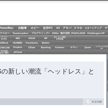
Phone/Mac
自動車
ホビー
自作PC
AV
アキバ
スマホ
ゲ
スタートアップ
アスキー
TeamLeaders
プログラミング+
SDGs
地方活性
PUACL2026
ChallengersJP
パソコン
ゲーミングPC
MSI
ASUS
HP
STORM
SEVEN
ASRock
HUAWEI
ViewSonic
Belkin
ソフトバンクの
Dropbox
CData
Backlog
Fortinet
ヤマハ
Zoom
ORACOM
IoT
brand
pCloud
new ME!
Sの新しい潮流「ヘッドレス」と