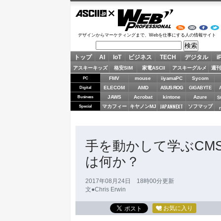
ASCII.jp
Web Professional
デザインからマーケティングまで、Webを仕事にする人の情報サイト
トップ
AI
IoT
ビジネス
TECH
デジタル
i
アスキーキッズ
格安SIM
家電ASCII
アスキーグルメ
週刊
FMV
mouse
iiyamaPC
Sycom
PC
ELECOM
AMD
ASUS ROG
Digital
GIGABYTE
JAWS
Acrobat
kintone
Azure
Business
S
JAPANNEXT
マカフィー
キヤノンMJ
ソフマップ
Special
手を動かして学ぶCM
は何か？
2017年08月24日 18時00分更新
文●Chris Erwin
お気に入り