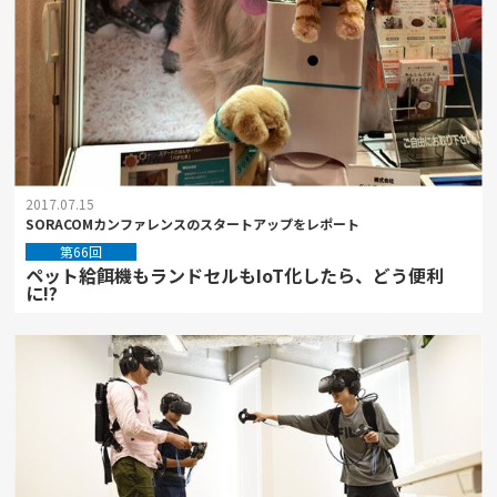
2017.07.15
SORACOMカンファレンスのスタートアップをレポート
第66回
ペット給餌機もランドセルもIoT化したら、どう便利
に!?