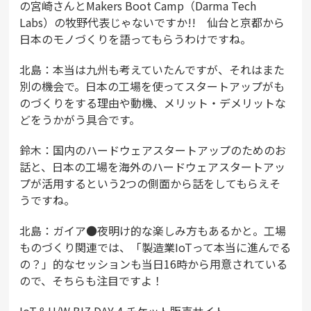
の宮崎さんとMakers Boot Camp（Darma Tech
Labs）の牧野代表じゃないですか!! 仙台と京都から
日本のモノづくりを語ってもらうわけですね。
北島：本当は九州も考えていたんですが、それはまた
別の機会で。日本の工場を使ってスタートアップがも
のづくりをする理由や動機、メリット・デメリットな
どをうかがう具合です。
鈴木：国内のハードウェアスタートアップのためのお
話と、日本の工場を海外のハードウェアスタートアッ
プが活用するという2つの側面から話をしてもらえそ
うですね。
北島：ガイア●夜明け的な楽しみ方もあるかと。工場
ものづくり関連では、「製造業IoTって本当に進んでる
の？」的なセッションも当日16時から用意されている
ので、そちらも注目ですよ！
IoT＆H/W BIZ DAY 4 チケット販売サイト