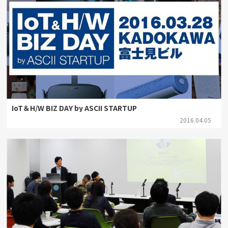
IoT＆H/W BIZ DAY by ASCII STARTUP
2016.04.05