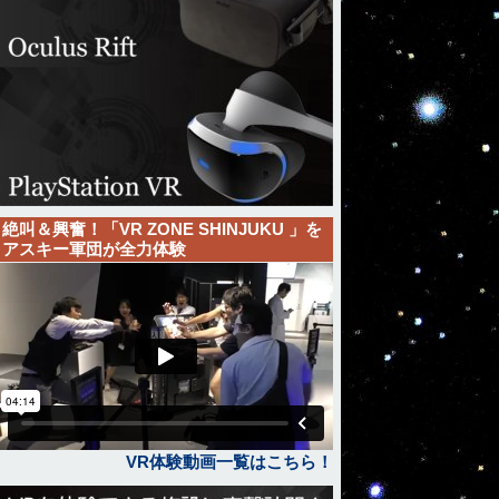
絶叫＆興奮！「VR ZONE SHINJUKU 」を
アスキー軍団が全力体験
VR体験動画一覧はこちら！