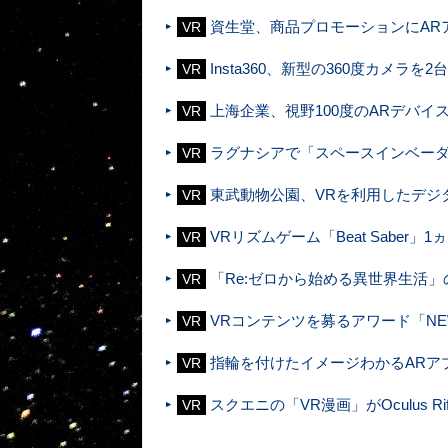
資生堂、商品プロモーションにAR
VR
Insta360、新型の360度カメラを2
VR
上海企業、視野100度のARデバイ
VR
ラグナシアで「スペースインベーダー
VR
東武動物公園、VRを利用したデジ
VR
VRリズムゲーム「Beat Saber」
VR
「Re:ゼロから始める異世界生活
VR
VRコンテンツを募るアワード「NEWVI
VR
指輪を付けたイメージわかるARア
VR
スクエニの「VR漫画」がOculus R
VR