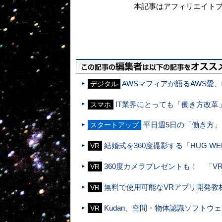
本記事はアフィリエイト
AWSマフィアが語るAWS愛
デジタル
IT業界にとっても「働き方改
スマホ
平日週5日の「働き方
スタートアップ
結婚式を360度撮影する「HUG W
VR
360度カメラプレゼントも！ 「
VR
無料で使用可能なVRアプリ開発教
VR
Kudan、空間・物体認識ソフトウ
VR