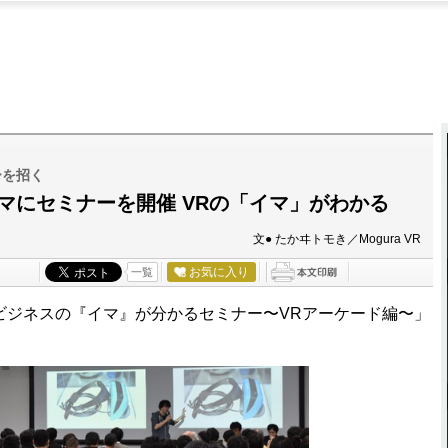
ーを招く
ーマにセミナーを開催 VRの「イマ」がわかる
文● たかヰトモき／Mogura VR
お気に入り
一覧
「VRビジネスの『イマ』が分かるセミナー〜VRアーケード編〜」
。