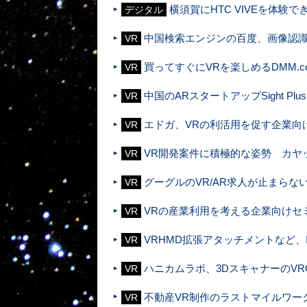
横須賀にHTC VIVEを体験
デジタル
中国検索エンジンの百度、画像認識
VR
買ってすぐにVRを楽しめるDMM.c
VR
中国のARスタートアップSight Pl
VR
エドガ、VRの利活用を促す企業向
VR
VR開発案件に積極的な姿勢 カヤ
VR
グーグルのVR/AR求人が止まらない
VR
VRの産業利用を考える企業向けセ
VR
VRHMD拡張アタッチメントなど、
VR
ハニカムラボ、3DスキャナーのVR
VR
不動産VR制作のラストマイルワー
VR