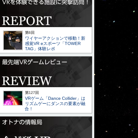
第6回
ワイヤーアクションで移動！新
感覚VR eスポーツ「TOWER
TAG」体験レポ
第127回
VRゲーム「Dance Collider」は
リズムゲーにダンスの要素が融
合！