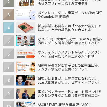
2
版ゼスプリ」を目指す農業モデル
ボイスレコーダーの音声データをChatGPT
3
やClaudeに直接接続
新規事業に必要なのは「やる気や能力」で
4
はない。自社の経路依存を自覚せよ
なぜ6年間、犬版が出なかったのか。飼猫6
5
万匹のデータ所有企業が満を持して出し
た“犬用”「うちの子」の首輪
オンラインアシスタントからAIアシスタン
6
トへ。業務自動化と共生する人の価値
AI選書が引き起こす子どもの図書館回帰。
7
デジタル領域から公共インフラへ
研究力はあるが、世界企業になれない。
8
StartX創業者が狙う、日本ディープテック
の再設計
印メガベンチャー「Paytm」も惹きつける
9
ルクセンブルクが仕掛ける産業育成エコシ
ステム
ASCII STARTUP特別編集版「ASCII
10