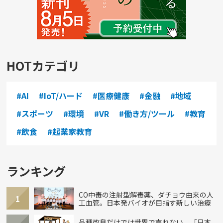
HOTカテゴリ
#AI
#IoT/ハード
#医療健康
#金融
#地域
#スポーツ
#環境
#VR
#働き方/ツール
#教育
#飲食
#起業家教育
ランキング
CO中毒の注射型解毒薬、ダチョウ由来の人
1
工血管。日本発バイオが目指す新しい治療
品種改良だけでは世界で売れない。「日本