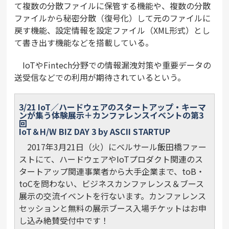
て複数の分散ファイルに保管する機能や、複数の分散
ファイルから秘密分散（復号化）して元のファイルに
戻す機能、設定情報を設定ファイル（XML形式）とし
て書き出す機能などを搭載している。
IoTやFintech分野での情報漏洩対策や重要データの
送受信などでの利用が期待されているという。
3/21 IoT／ハードウェアのスタートアップ・キーマ
ンが集う体験展示＋カンファレンスイベントの第3
回
IoT＆H/W BIZ DAY 3 by ASCII STARTUP
2017年3月21日（火）にベルサール飯田橋ファー
ストにて、ハードウェアやIoTプロダクト関連のス
タートアップ関連事業者から大手企業まで、toB・
toCを問わない、ビジネスカンファレンス＆ブース
展示の交流イベントを行ないます。カンファレンス
セッションと無料の展示ブース入場チケットはお申
し込み絶賛受付中です！