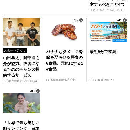
意するべきこと4つ
2016年10月14日 19:00
AD
AD
スタートアップ
バナナもダメ…？腎
最短5分で接続
臓を弱らせる悪魔の
山田孝之、阿部進之
6食品、元気にする1
介が協力、役者にな
4食品
るためのチャンス提
供するサービス
PR Skyrocket株式会社
PR LotusFlare Inc
2017年08月03日 11:46
AD
「世界で最も美しい
顔ランキング」日本