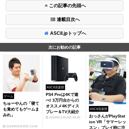
この記事の先頭へ
連載目次へ
ASCII.jpトップへ
次にお勧めの記事
ASCII倶楽部
PS4 Proは4Kで遊
ゲーム
べ! 3万円台からの
ちゅーやんの「寝て
オススメ4Kディス
も覚めてもゲームま
ASCII倶楽部
プレー＆TV大紹介
みれ」
おっさんがPlayStat
2016年11月14日 09:30
ion VR「サマーレッ
2016年03月30日 23:46
スン」プレイ時に注