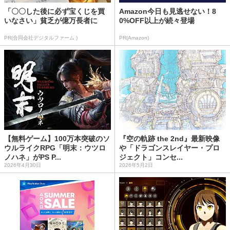
「〇〇した後に必ず宝くじを買
Amazon今日も見逃せない！8
いなさい」貧乏が億万長者に
0%OFF以上が続々登場
PR(合同会社デジタルファーム )
PR(Amazon)
【無料ゲーム】100万本突破のソ
『空の軌跡 the 2nd』最新映像
ウルライクRPG「明末：ウツロ
や「ドラゴンスレイヤー・プロ
ノハネ」がPS P...
ジェクト」コンセ...
2026年4月30日
2026年5月2日