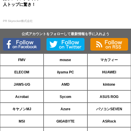
人トップに驚き！
PR Skyrocket株式会社
公式アカウントをフォローして最新情報を手に入れよう
FMV
mouse
マカフィー
ELECOM
iiyama PC
HUAWEI
JAWS-UG
AMD
kintone
Acrobat
Sycom
ASUS ROG
キヤノンMJ
Azure
パソコンSEVEN
MSI
GIGABYTE
ASRock