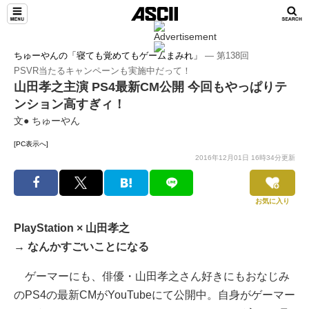
ちゅーやんの「寝ても覚めてもゲームまみれ」
― 第138回
PSVR当たるキャンペーンも実施中だって！
山田孝之主演 PS4最新CM公開 今回もやっぱりテ
ンション高すぎィ！
文● ちゅーやん
[PC表示へ]
2016年12月01日 16時34分更新
お気に入り
PlayStation × 山田孝之
→ なんかすごいことになる
ゲーマーにも、俳優・山田孝之さん好きにもおなじみ
のPS4の最新CMがYouTubeにて公開中。自身がゲーマー