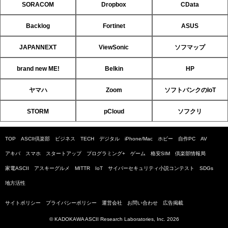
SORACOM
Dropbox
CData
Backlog
Fortinet
ASUS
JAPANNEXT
ViewSonic
ソフマップ
brand new ME!
Belkin
HP
ヤマハ
Zoom
ソフトバンクのIoT
STORM
pCloud
ソフクリ
TOP
ASCII倶楽部
ビジネス
TECH
デジタル
iPhone/Mac
ホビー
自作PC
AV
アキバ
スマホ
スタートアップ
プログラミング+
ゲーム
格安SIM
倶楽部情報局
家電ASCII
アスキーグルメ
MITTR
IoT
サイバーセキュリティ小説コンテスト
SDGs
地方活性
サイトポリシー
プライバシーポリシー
運営会社
お問い合わせ
広告掲載
© KADOKAWA ASCII Research Laboratories, Inc. 2026