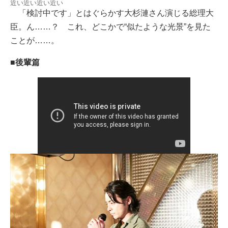
近い近い近い近い
「検討中です」とはぐらかす大杉漣さん演じる総理大
臣。ん……？ これ、どこかで“似たような光景”を見た
ことが……。
■
後輩篇