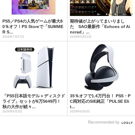
PS5／PS4の人気ゲームが最大8
期待値が上がってまいりまし
0％オフ！PS Storeで「SUMME
た SAO最新作「Echoes of Ai
R S...
ncrad」...
2026年7月27日
2026年5月22日
「PS5日本語モデル＋ディスクド
35％オフで1.4万円台！ PS5・P
ライブ」セットが6万5649円！
C両対応のSIE純正「PULSE Eli
秋の大作が続々...
t...
2026年6月3日
2026年6月4日
Recommended by