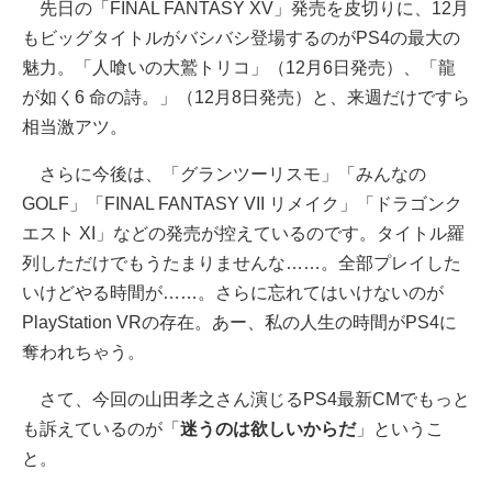
先日の「FINAL FANTASY XV」発売を皮切りに、12月
もビッグタイトルがバシバシ登場するのがPS4の最大の
魅力。「人喰いの大鷲トリコ」（12月6日発売）、「龍
が如く6 命の詩。」（12月8日発売）と、来週だけですら
相当激アツ。
さらに今後は、「グランツーリスモ」「みんなの
GOLF」「FINAL FANTASY VII リメイク」「ドラゴンク
エスト XI」などの発売が控えているのです。タイトル羅
列しただけでもうたまりませんな……。全部プレイした
いけどやる時間が……。さらに忘れてはいけないのが
PlayStation VRの存在。あー、私の人生の時間がPS4に
奪われちゃう。
さて、今回の山田孝之さん演じるPS4最新CMでもっと
も訴えているのが「
迷うのは欲しいからだ
」というこ
と。