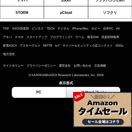
ヤマハ
Zoom
ソフトバンクのIoT
STORM
pCloud
ソフクリ
TOP
ASCII倶楽部
ビジネス
TECH
デジタル
iPhone/Mac
ホビー
自作PC
AV
アキバ
スマホ
スタートアップ
プログラミング+
ゲーム
格安SIM
倶楽部情報局
家電ASCII
アスキーグルメ
MITTR
IoT
サイバーセキュリティ小説コンテスト
SDGs
地方活性
サイトポリシー
プライバシーポリシー
運営会社
お問い合わせ
広告掲載
© KADOKAWA ASCII Research Laboratories, Inc. 2026
表示形式
PC
スマートフォン