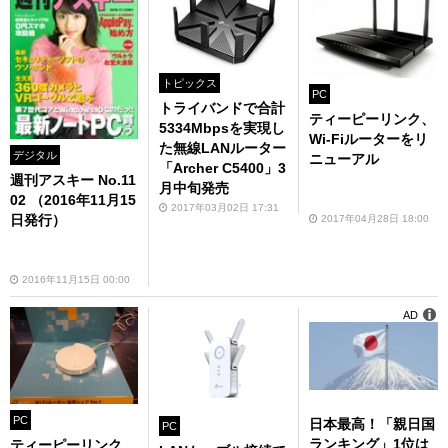
トピックス
PC
トライバンドで合計
ティーピーリンク、
5334Mbpsを実現し
Wi-Fiルーターをリ
た無線LANルーター
デジタル
ニューアル
「Archer C5400」3
週刊アスキー No.11
月中旬発売
02 （2016年11月15
2017年03月02日 17:31
日発行）
2017年04月28日 18:00
2016年11月15日 00:00
AD
PC
日本最高！「親日国
PC
ランキング」1位は
ティーピーリンク、