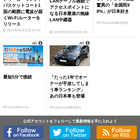
LANケーブル接続で
驚異の「全国民9
バスケットコート1
アクセスポイントに
8%」が日本好き
面の範囲に電波が届
なる日本最速の無線
くWi-Fiルーターを
LAN中継器
PR Skyrocket株式会社
リリース
2017年06月12日 22:30
2017年07月10日 20:00
AD
AD
最短5分で接続
「たった1年でオー
ナーが手放してしま
う車ランキング」
あの日本車も登場
PR LotusFlare Inc
PR Skyrocket株式会社
公式アカウントをフォローして最新情報を手に入れよう