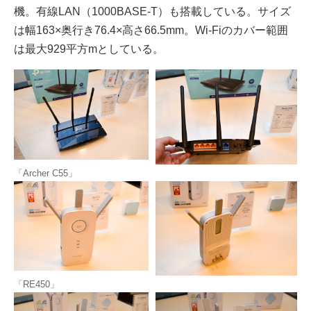
機。有線LAN（1000BASE-T）も搭載している。サイズ
は幅163×奥行き76.4×高さ66.5mm。Wi-Fiのカバー範囲
は最大929平方mとしている。
「Archer C55」
「RE450」