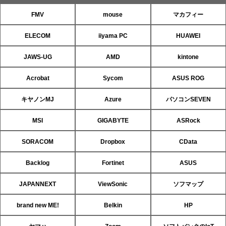
FMV
mouse
マカフィー
ELECOM
iiyama PC
HUAWEI
JAWS-UG
AMD
kintone
Acrobat
Sycom
ASUS ROG
キヤノンMJ
Azure
パソコンSEVEN
MSI
GIGABYTE
ASRock
SORACOM
Dropbox
CData
Backlog
Fortinet
ASUS
JAPANNEXT
ViewSonic
ソフマップ
brand new ME!
Belkin
HP