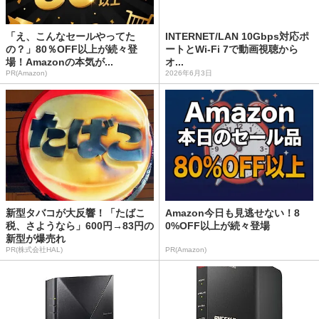
「え、こんなセールやってた
INTERNET/LAN 10Gbps対応ポ
の？」80％OFF以上が続々登
ートとWi-Fi 7で動画視聴から
場！Amazonの本気が...
オ...
PR(Amazon)
2026年6月3日
新型タバコが大反響！「たばこ
Amazon今日も見逃せない！8
税、さようなら」600円→83円の
0%OFF以上が続々登場
新型が爆売れ
PR(株式会社HAL)
PR(Amazon)