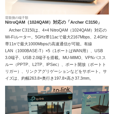
背面側の端子類
NitroQAM（1024QAM）対応の「Archer C3150」
Archer C3150は、4×4 NitroQAM（1024QAM）対応の
Wi-Fiルーター。5GHz帯11acで最大2167Mbps、2.4GHz
帯11nで最大1000Mbpsの高速通信が可能。有線
LAN（1000BASE-T）×5（1ポートはWAN用）、USB
3.0端子、USB 2.0端子を搭載。MU-MIMO、VPNパスス
ルー（PPTP、L2TP、IPSec）、ポート開放（ポートト
リガー）、リンクアグリゲーションなどをサポート。サ
イズは、約幅263.8×奥行き197.8×高さ37.3mm。