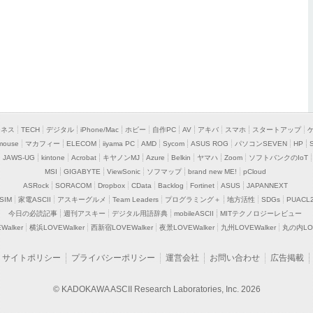
ジネス
TECH
デジタル
iPhone/Mac
ホビー
自作PC
AV
アキバ
スマホ
スタートアップ
mouse
マカフィー
ELECOM
iiyama PC
AMD
Sycom
ASUS ROG
パソコンSEVEN
HP
JAWS-UG
kintone
Acrobat
キヤノンMJ
Azure
Belkin
ヤマハ
Zoom
ソフトバンクのIoT
MSI
GIGABYTE
ViewSonic
ソフマップ
brand new ME!
pCloud
ASRock
SORACOM
Dropbox
CData
Backlog
Fortinet
ASUS
JAPANNEXT
SIM
家電ASCII
アスキーグルメ
Team Leaders
プログラミング＋
地方活性
SDGs
PUACL
今日の必読記事
週刊アスキー
デジタル用語辞典
mobileASCII
MITテクノロジーレビュー
alker
横浜LOVEWalker
西新宿LOVEWalker
夜景LOVEWalker
九州LOVEWalker
丸の内LOV
サイトポリシー
プライバシーポリシー
運営会社
お問い合わせ
広告掲載
© KADOKAWA ASCII Research Laboratories, Inc. 2026