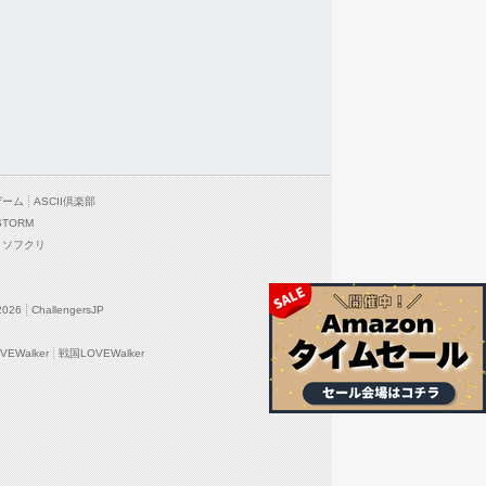
ゲーム
ASCII倶楽部
STORM
ソフクリ
2026
ChallengersJP
EWalker
戦国LOVEWalker