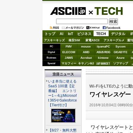
ASCII.jp
TECH
トップ
AI
IoT
ビジネス
TECH
デジタル
i
アスキーキッズ
格安SIM
家電ASCII
アスキーグルメ
週刊
FMV
mouse
iiyamaPC
Sycom
PC
ELECOM
AMD
ASUS ROG
Digital
GIGABYTE
JAWS
Acrobat
kintone
Azure
Business
S
JAPANNEXT
マカフィー
キヤノンMJ
ソフマップ
Special
注目ニュース
いま本当に使える
Wi-FiをLTEのよう
SaaS 100選【定
番編】 エントリ
ワイヤレスゲー
ー1～4はMicrosof
t 365やSalesforce
2016年10月04日 08時00
【Tier付け】
ワイヤレスゲートとモ
【8/27・無料大懇