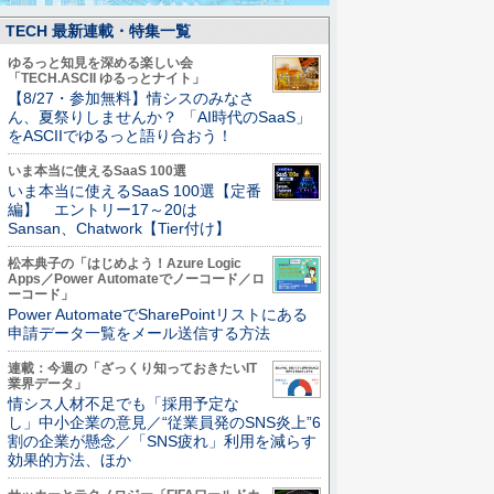
TECH 最新連載・特集一覧
ゆるっと知見を深める楽しい会
「TECH.ASCII ゆるっとナイト」
【8/27・参加無料】情シスのみなさ
ん、夏祭りしませんか？ 「AI時代のSaaS」
をASCIIでゆるっと語り合おう！
いま本当に使えるSaaS 100選
いま本当に使えるSaaS 100選【定番
編】 エントリー17～20は
Sansan、Chatwork【Tier付け】
松本典子の「はじめよう！Azure Logic
Apps／Power Automateでノーコード／ロ
ーコード」
Power AutomateでSharePointリストにある
申請データ一覧をメール送信する方法
連載：今週の「ざっくり知っておきたいIT
業界データ」
情シス人材不足でも「採用予定な
し」中小企業の意見／“従業員発のSNS炎上”6
割の企業が懸念／「SNS疲れ」利用を減らす
効果的方法、ほか