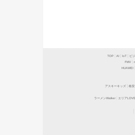
TOP
AI
IoT
ビ
FMV
HUAWEI
アスキーキッズ
格安
ラーメンWalker
エリアLOVEW