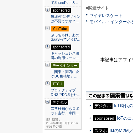
でSharePointリ…
■関連サイト
sponsored
ワイヤレスゲート
無線APにデザイン
は不要ですか？…
モバイル・インターネ
YouTube
ぶっちゃけ、あの
SaaSってどう!?…
sponsored
キャッシュレス決
済の利用シーン…
本記事はアフィ
データセンター
「関東・関西に次
ぐDC集積地」…
TECH
プロテクティブ
DNSでDNSをセ…
デジタル
IoT時代
デジタル
異常検知からロボ
ット走行、車両…
IoT
sponsored
集計期間：
2026年08月01日~2026
年08月07日
IIJのM2
スマホ