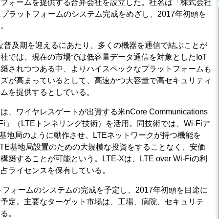
トフォームを提供する合弁会社を設立した。社名は「株式会社
年中にプラットフォームのシステム完成をめざし、2017年初頭を
る。
な普及期を迎えるにあたり、多くの機器を通信で結ぶことが
社では、現在の市場では低容量データ通信を対象としたIoT
構築されつつある中、よりハイスペックなプラットフォームも
ーズが高まっているとして、高速かつ大容量で高セキュリティ
ームを提供するとしている。
イヤレスゲートが出資する米nCore Communications
 Wi-Fi」（LTEトンネリング技術）を活用。同技術では、Wi-Fiア
E基地局のように動作させ、LTEネットワークが持つ機能を
る。LTE基地局設置のための大規模な投資をすることなく、安価
することが可能という。LTE-Xは、LTE over Wi-Fiの利
独占ライセンスを保有している。
トフォームのシステムの完成を予定し、2017年初頭を目途に
を予定。主要なターゲット市場は、工場、病院、セキュリテ
する。