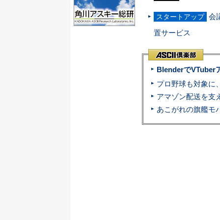
会
スタートアップ
置サービス
BlenderでVT