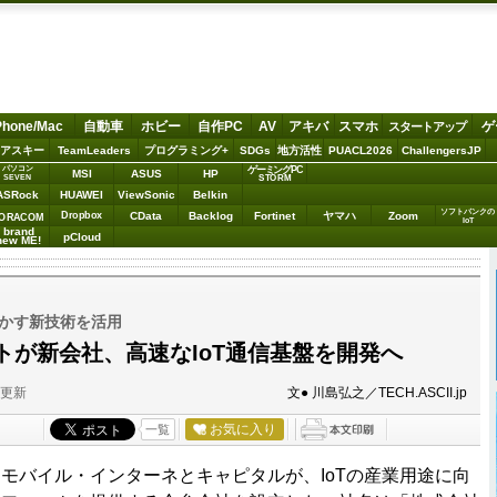
Phone/Mac
自動車
ホビー
自作PC
AV
アキバ
スマホ
ゲ
スタートアップ
アスキー
TeamLeaders
プログラミング+
SDGs
地方活性
PUACL2026
ChallengersJP
パソコン
ゲーミングPC
MSI
ASUS
HP
STORM
SEVEN
ASRock
HUAWEI
ViewSonic
Belkin
ソフトバンクの
Dropbox
CData
Backlog
Fortinet
ヤマハ
Zoom
ORACOM
IoT
brand
pCloud
new ME!
に動かす新技術を活用
トが新会社、高速なIoT通信基盤を開発へ
分更新
文● 川島弘之／TECH.ASCII.jp
お気に入り
一覧
バイル・インターネとキャピタルが、IoTの産業用途に向