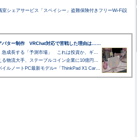
議室シェアサービス「スペイシー」盗難保険付きフリーWi-Fi設
uberアバター制作 VRChat対応で苦戦した理由は……
プロ野球も対象に、急成長する「予測市場」 これは投資か、ギャンブルか
アマゾン配送を支える物流大手、ステーブルコイン企業に10億円投資のワケ
あこがれの旗艦モバイルノートPC最新モデル=「ThinkPad X1 Carbon Gen 14 Aura Edition」実機レビュー