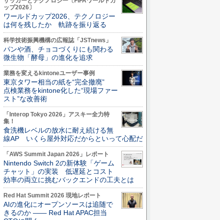
サッカーとテクノロジー〔FIFAワールドカ
ップ2026〕
ワールドカップ2026、テクノロジー
は何を残したか 軌跡を振り返る
科学技術振興機構の広報誌「JSTnews」
パンや酒、チョコづくりにも関わる
微生物「酵母」の進化を追求
業務を変えるkintoneユーザー事例
東京タワー相当の紙を“完全撤廃”
点検業務をkintone化した“現場ファー
スト”な改善術
「Interop Tokyo 2026」アスキー全力特
集！
食洗機レベルの放水に耐え続ける無
線AP いくら屋外対応だからといって心配だ
「AWS Summit Japan 2026」レポート
Nintendo Switch 2の新体験「ゲーム
チャット」の実装 低遅延とコスト
効率の両立に挑むバックエンドの工夫とは
Red Hat Summit 2026 現地レポート
AIの進化にオープンソースは追随で
きるのか ―― Red Hat APAC担当