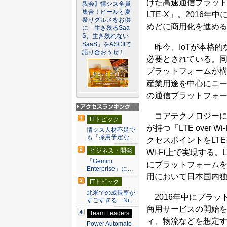
けた高速通信プラッ
親会】情シス全員
集合！ビールと夏
LTE-X」。2016
祭りグルメをお供
めどに商用化を進め
に「生き残るSaa
S、生き残れない
SaaS」をASCIIで
昨今、IoTが本格的
語り合おうぜ！
必要とされている。同
プラットフォームが
産業用途を中心にニ
の通信プラットフォ
アクセスランキン
コアテクノロジーには、ワ
ITトピック
グ
が持つ「LTE over
情シス人材不足で
も「採用予定な…
クセスポイントをLT
ビジネス・開発
Wi-Fi上で実現す
「Gemini
にプラットフォームを構築
Enterprise」に…
用において日本国内
ITトピック
北米での成長率が
2016年中にプラッ
すごすぎる Ni…
商用サービスの開始
Team Leaders
ィ、物流などを想定
Power Automate