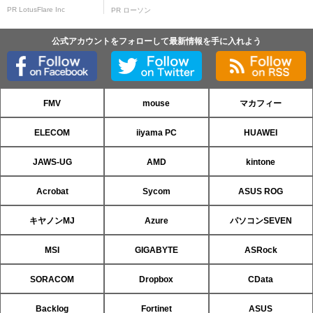
PR LotusFlare Inc
PR ローソン
公式アカウントをフォローして最新情報を手に入れよう
FMV
mouse
マカフィー
ELECOM
iiyama PC
HUAWEI
JAWS-UG
AMD
kintone
Acrobat
Sycom
ASUS ROG
キヤノンMJ
Azure
パソコンSEVEN
MSI
GIGABYTE
ASRock
SORACOM
Dropbox
CData
Backlog
Fortinet
ASUS