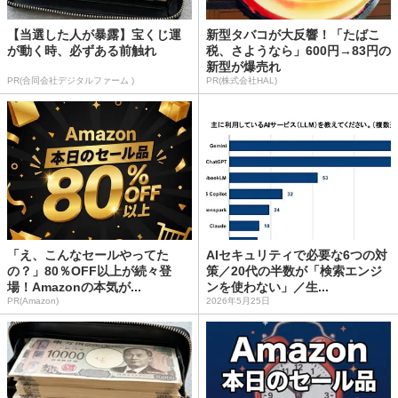
【当選した人が暴露】宝くじ運
新型タバコが大反響！「たばこ
が動く時、必ずある前触れ
税、さようなら」600円→83円の
新型が爆売れ
PR(合同会社デジタルファーム )
PR(株式会社HAL)
「え、こんなセールやってた
AIセキュリティで必要な6つの対
の？」80％OFF以上が続々登
策／20代の半数が「検索エンジ
場！Amazonの本気が...
ンを使わない」／生...
PR(Amazon)
2026年5月25日