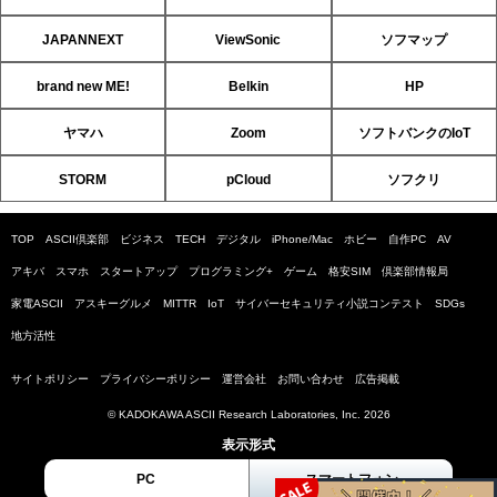
JAPANNEXT
ViewSonic
ソフマップ
brand new ME!
Belkin
HP
ヤマハ
Zoom
ソフトバンクのIoT
STORM
pCloud
ソフクリ
TOP
ASCII倶楽部
ビジネス
TECH
デジタル
iPhone/Mac
ホビー
自作PC
AV
アキバ
スマホ
スタートアップ
プログラミング+
ゲーム
格安SIM
倶楽部情報局
家電ASCII
アスキーグルメ
MITTR
IoT
サイバーセキュリティ小説コンテスト
SDGs
地方活性
サイトポリシー
プライバシーポリシー
運営会社
お問い合わせ
広告掲載
© KADOKAWA ASCII Research Laboratories, Inc. 2026
表示形式
PC
スマートフォン