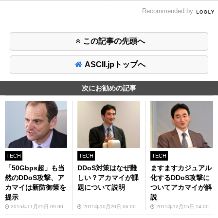
Recommended by
この記事の先頭へ
ASCII.jpトップへ
次にお勧めの記事
TECH
TECH
TECH
「50Gbps超」も当
DDoS対策はなぜ難
ますますカジュアル
然のDDoS攻撃、ア
しい？アカマイが課
化するDDoS攻撃に
カマイは新防御策を
題について説明
ついてアカマイが解
提示
説
2015年11月25日 09:00
2015年10月20日 06:00
2015年12月15日 14:00