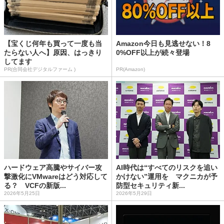
【宝くじ何年も買って一度も当
Amazon今日も見逃せない！8
たらない人へ】原因、はっきり
0%OFF以上が続々登場
してます
PR(合同会社デジタルファーム )
PR(Amazon)
ハードウェア高騰やサイバー攻
AI時代は“すべてのリスクを追い
撃激化にVMwareはどう対応して
かけない”運用を マクニカが予
る？ VCFの新版...
防型セキュリティ新...
2026年5月25日
2026年5月29日