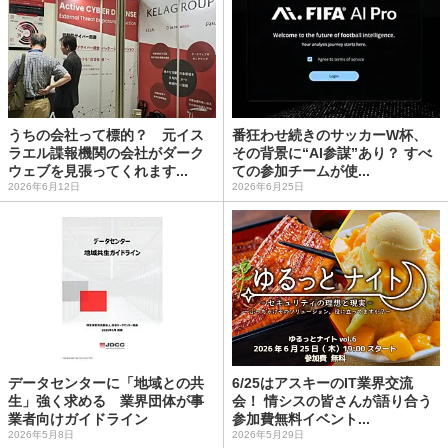
うちの会社って標的？ 元イス
番狂わせ続きのサッカーW杯、
ラエル諜報機関の会社がダーク
その背景に“AI参謀”あり？ すべ
ウェブを見張ってくれます...
ての参加チームが使...
2026年6月12日
2026年6月25日
データセンターに「地域との共
6/25はアスキーのIT業界交流
生」強く求める 業界団体が事
会！ 情シスの皆さんが語り合う
業者向けガイドライン
参加費無料イベント...
2026年5月8日
2026年5月29日