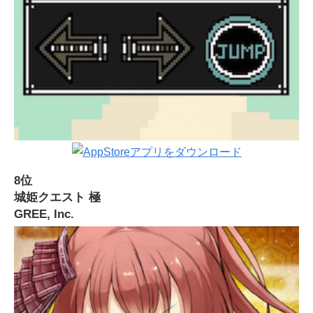
8位
城姫クエスト 極
GREE, Inc.