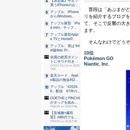
【決定版】中古で
買うiPhoneのおす
普段は「あぷまがどっ
す...
アップル、iPhone
リを紹介するブログ
からWindows...
て、そこで反響の大
アップル新型「iPa
d mini」チップ...
ます。
アップル新型Appl
e TVとHomeP...
そんなわけでどうぞ
アップル、実は“Int
el版Mac Pr...
10位
全国の絶景ポイン
Pokémon GO
トにサウナ付きの
Niantic, Inc.
シェア別...
COCO VILLA on GOE
THE
楽天カード、Appl
e製品の無金利24
回...
アップル「iOS26.
6」配信 87件の...
GOETHEとFINCHI
がタッグを組み...
FINCHI on GOETHE
【見城徹×藤田
晋】AI時代でも変
わらない...
FINCHI on GOETHE