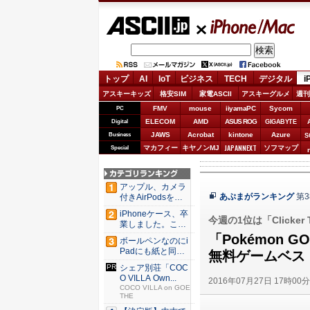
ASCII.jp
iPhone/Mac
トップ
AI
IoT
ビジネス
TECH
デジタル
i
アスキーキッズ
格安SIM
家電ASCII
アスキーグルメ
週刊
FMV
mouse
iiyamaPC
Sycom
PC
ELECOM
AMD
ASUS ROG
Digital
GIGABYTE
JAWS
Acrobat
kintone
Azure
Business
S
JAPANNEXT
マカフィー
キヤノンMJ
ソフマップ
Special
アップル、カメラ
あぷまがランキング
第3
付きAirPodsを年
内...
iPhoneケース、卒
今週の1位は「Clicker T
業しました。これ
か...
「Pokémon 
ボールペンなのにi
Padにも紙と同じ
無料ゲームベスト1
滑ら...
シェア別荘「COC
O VILLA Own...
2016年07月27日 17時00
COCO VILLA on GOE
THE