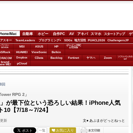
Phone/Mac
自動車
ホビー
自作PC
AV
アキバ
スマホ
ゲ
スタートアップ
アスキー
TeamLeaders
プログラミング+
SDGs
地方活性
PUACL2026
ChallengersJP
パソコン
ゲーミングPC
MSI
ASUS
HP
STORM
SEVEN
ASRock
HUAWEI
ViewSonic
Belkin
ソフトバンクの
Dropbox
CData
Backlog
Fortinet
ヤマハ
Zoom
ORACOM
IoT
brand
pCloud
new ME!
8回
ower RPG 2」
GO」が最下位という恐ろしい結果！iPhone人気
0【7/18～7/24】
分更新
文● あぷまがどっとねっと
お気に入り
一覧