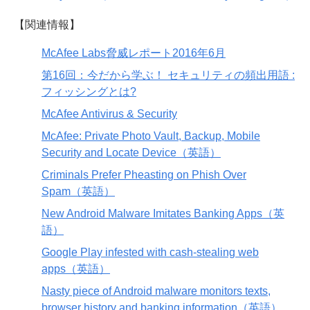
【関連情報】
McAfee Labs脅威レポート2016年6月
第16回：今だから学ぶ！ セキュリティの頻出用語 :
フィッシングとは?
McAfee Antivirus & Security
McAfee: Private Photo Vault, Backup, Mobile
Security and Locate Device（英語）
Criminals Prefer Pheasting on Phish Over
Spam（英語）
New Android Malware Imitates Banking Apps（英
語）
Google Play infested with cash-stealing web
apps（英語）
Nasty piece of Android malware monitors texts,
browser history and banking information（英語）