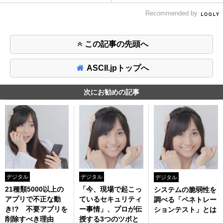
Recommended by
この記事の先頭へ
ASCII.jpトップへ
次にお勧めの記事
デジタル
デジタル
デジタル
21種類5000以上の
「今、現場で起こっ
システムの脆弱性を
アプリで不正な動
ているセキュリティ
調べる「ペネトレー
き!? 不要アプリを
ー事情」、プロが伝
ションテスト」とは
削除すべき理由
授する3つのツボと