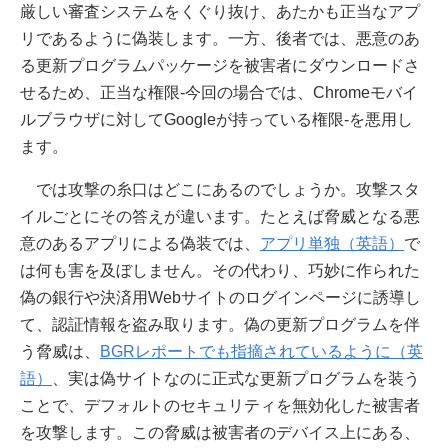
厳しい審査システムをくぐり抜け、あたかも正当なアプ
リであるように偽装します。一方、後者では、悪意のあ
る更新プログラムパッケージを被害者にダウンロードさ
せるため、正当な権限-今回の場合では、Chromeモバイ
ルブラウザに対してGoogleが持っている権限-を悪用し
ます。
では攻撃の糸口はどこにあるのでしょうか。攻撃スタ
イルごとにその答えが違います。たとえば脅威となる悪
意のあるアプリによる偽装では、
アプリ単独（英語）
で
は何も害を及ぼしません。その代わり、巧妙に作られた
偽の銀行や決済用Webサイトのログインページに誘導し
て、認証情報を盗み取ります。偽の更新プログラムを伴
う脅威は、
BGRレポートでも指摘されているように（英
語）
、実は偽サイトなのに正式な更新プログラムを装う
ことで、デフォルトのセキュリティを無効化した被害者
を攻撃します。この脅威は被害者のデバイス上にある、