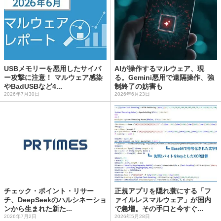
USBメモリーを悪用したサイバ
AIが操作するマルウェア、現
ー攻撃に注意！ マルウェア感染
る。Gemini悪用で遠隔操作、強
やBadUSBなど4...
制終了の妨害も
2026年7月30日
2026年6月23日
チェック・ポイント・リサー
正規アプリを隠れ蓑にする「フ
チ、DeepSeekのハルシネーショ
ァイルレスマルウェア」が国内
ンから生まれた新た...
で急増。その手口と今すぐ...
2026年7月2日
2026年5月28日