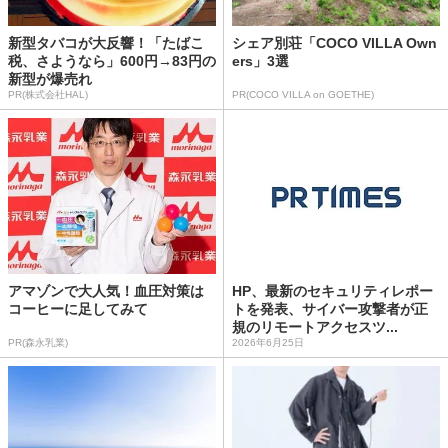
新型タバコが大反響！「たばこ
シェア別荘「COCO VILLA Own
税、さようなら」600円→83円の
ers」3選
新型が爆売れ
PR(株式会社HAL)
PR(COCO VILLA on GOETHE)
アマゾンで大人気！血圧対策は
HP、最新のセキュリティレポー
コーヒーに足してみて
トを発表、サイバー攻撃者が正
規のリモートアクセスツ...
PR(森永乳業)
2026年6月25日