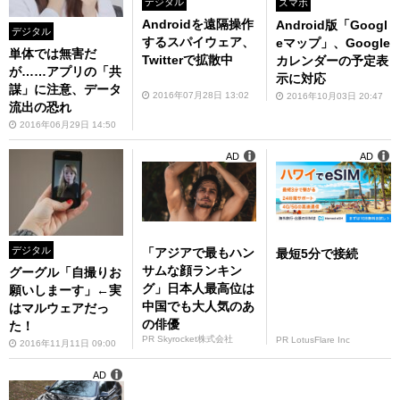
デジタル
スマホ
Androidを遠隔操作
Android版「Googl
デジタル
するスパイウェア、
eマップ」、Google
単体では無害だ
Twitterで拡散中
カレンダーの予定表
が……アプリの「共
示に対応
謀」に注意、データ
2016年07月28日 13:02
2016年10月03日 20:47
流出の恐れ
2016年06月29日 14:50
AD
AD
デジタル
「アジアで最もハン
最短5分で接続
サムな顔ランキン
グーグル「自撮りお
グ」日本人最高位は
願いしまーす」←実
中国でも大人気のあ
はマルウェアだっ
の俳優
た！
PR Skyrocket株式会社
PR LotusFlare Inc
2016年11月11日 09:00
AD