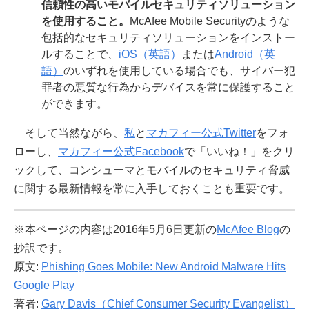
信頼性の高いモバイルセキュリティソリューション
を使用すること。
McAfee Mobile Securityのような
包括的なセキュリティソリューションをインストー
ルすることで、
iOS（英語）
または
Android（英
語）
のいずれを使用している場合でも、サイバー犯
罪者の悪質な行為からデバイスを常に保護すること
ができます。
そして当然ながら、
私
と
マカフィー公式Twitter
をフォ
ローし、
マカフィー公式Facebook
で「いいね！」をクリ
ックして、コンシューマとモバイルのセキュリティ脅威
に関する最新情報を常に入手しておくことも重要です。
※本ページの内容は2016年5月6日更新の
McAfee Blog
の
抄訳です。
原文:
Phishing Goes Mobile: New Android Malware Hits
Google Play
著者:
Gary Davis（Chief Consumer Security Evangelist）