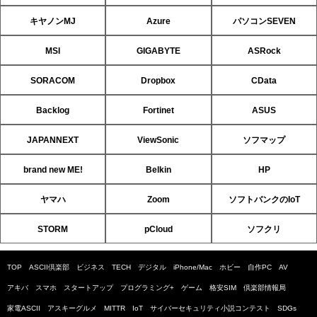
キヤノンMJ
Azure
パソコンSEVEN
MSI
GIGABYTE
ASRock
SORACOM
Dropbox
CData
Backlog
Fortinet
ASUS
JAPANNEXT
ViewSonic
ソフマップ
brand new ME!
Belkin
HP
ヤマハ
Zoom
ソフトバンクのIoT
STORM
pCloud
ソフクリ
TOP
ASCII倶楽部
ビジネス
TECH
デジタル
iPhone/Mac
ホビー
自作PC
AV
アキバ
スマホ
スタートアップ
プログラミング+
ゲーム
格安SIM
倶楽部情報局
家電ASCII
アスキーグルメ
MITTR
IoT
サイバーセキュリティ小説コンテスト
SDGs