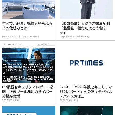
すべてが絶景、収益も得られる
【西野亮廣】ビジネス書最新刊
その仕組みとは
『北極星 僕たちはどう働く
か』
PR(COCO VILLA on GOETHE)
PR(FINCHI on GOETHE)
HP最新セキュリティレポート公
Jamf、「2026年版セキュリティ
開 正規ツール悪用のサイバー
360レポート」を公開：モバイル
攻撃が急増
デバイスおよ...
2026年6月25日
2026年5月19日