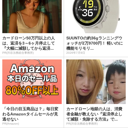
カードローン50万円以上の人
SUUNTOの約36gランニングウ
は、返済を3～6ヶ月停止して
ォッチが2万9700円！ 軽いのに
『大幅に減額してから返済...
機能モリモリ...
PR(渋谷法務総合事務所)
2026年7月9日
「今日の目玉商品は？」毎日変
カードローン地獄の人は、消費
わるAmazonタイムセールが見
者金融が教えない『返済停止し
逃せない
て減額・免除する方法』で...
PR(Amazon)
PR(渋谷法務総合事務所)