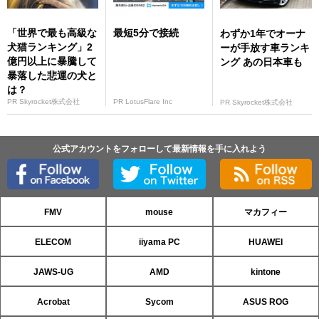
「世界で最も高級な
最短5分で接続
わずか1年でオーナ
犬猫ランキング」2
ーが手放す車ランキ
億円以上に暴騰して
ング あの日本車も
暴落した悲運の犬と
は？
PR Skyrocket株式会社
PR LotusFlare Inc
PR Skyrocket株式会社
公式アカウントをフォローして最新情報を手に入れよう
FMV
mouse
マカフィー
ELECOM
iiyama PC
HUAWEI
JAWS-UG
AMD
kintone
Acrobat
Sycom
ASUS ROG