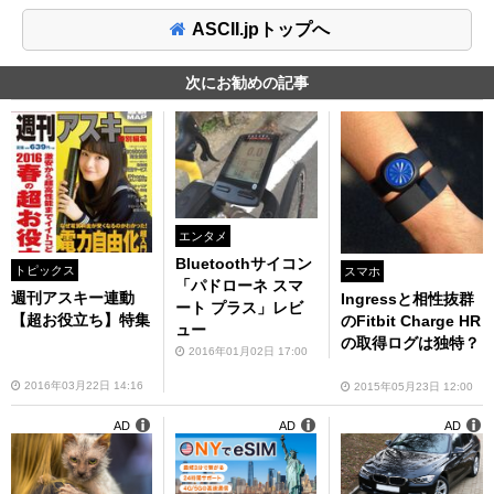
ASCII.jpトップへ
次にお勧めの記事
エンタメ
Bluetoothサイコン
トピックス
スマホ
「パドローネ スマ
週刊アスキー連動
Ingressと相性抜群
ート プラス」レビ
【超お役立ち】特集
のFitbit Charge HR
ュー
の取得ログは独特？
2016年01月02日 17:00
2016年03月22日 14:16
2015年05月23日 12:00
AD
AD
AD