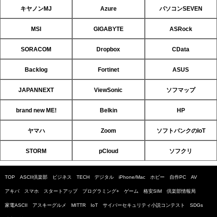
キヤノンMJ
Azure
パソコンSEVEN
MSI
GIGABYTE
ASRock
SORACOM
Dropbox
CData
Backlog
Fortinet
ASUS
JAPANNEXT
ViewSonic
ソフマップ
brand new ME!
Belkin
HP
ヤマハ
Zoom
ソフトバンクのIoT
STORM
pCloud
ソフクリ
TOP
ASCII倶楽部
ビジネス
TECH
デジタル
iPhone/Mac
ホビー
自作PC
AV
アキバ
スマホ
スタートアップ
プログラミング+
ゲーム
格安SIM
倶楽部情報局
家電ASCII
アスキーグルメ
MITTR
IoT
サイバーセキュリティ小説コンテスト
SDGs