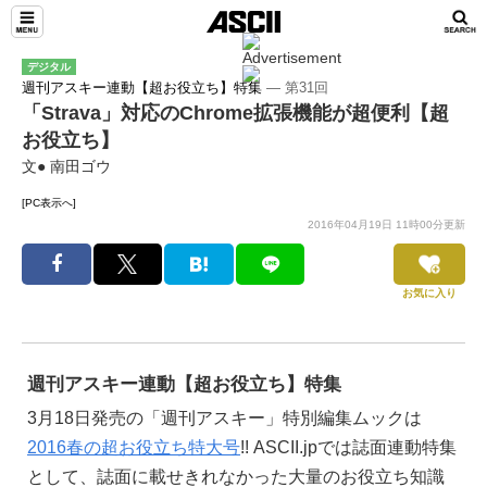
デジタル
週刊アスキー連動【超お役立ち】特集
― 第31回
「Strava」対応のChrome拡張機能が超便利【超
お役立ち】
文● 南田ゴウ
[PC表示へ]
2016年04月19日 11時00分更新
お気に入り
週刊アスキー連動【超お役立ち】特集
3月18日発売の「週刊アスキー」特別編集ムックは
2016春の超お役立ち特大号
!! ASCII.jpでは誌面連動特集
として、誌面に載せきれなかった大量のお役立ち知識