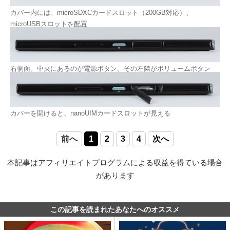
カバー内には、microSDXCカードスロット（200GB対応）、
microUSBスロットを配置
右側面。中央にあるのが電源ボタン。その左隣がボリュームボタン
カバーを開けると、nanoUIMカードスロットが見える
前へ
1
2
3
4
次へ
本記事はアフィリエイトプログラムによる収益を得ている場合
があります
この記事を読まれたあなたへのオススメ