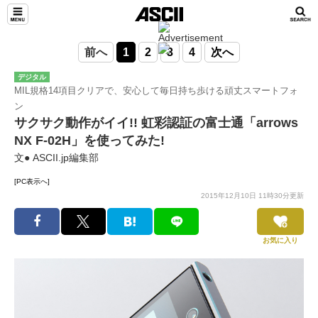
前へ
1
2
3
4
次へ
デジタル
MIL規格14項目クリアで、安心して毎日持ち歩ける頑丈スマートフォ
ン
サクサク動作がイイ!! 虹彩認証の富士通「arrows
NX F-02H」を使ってみた!
文● ASCII.jp編集部
[PC表示へ]
2015年12月10日 11時30分更新
お気に入り