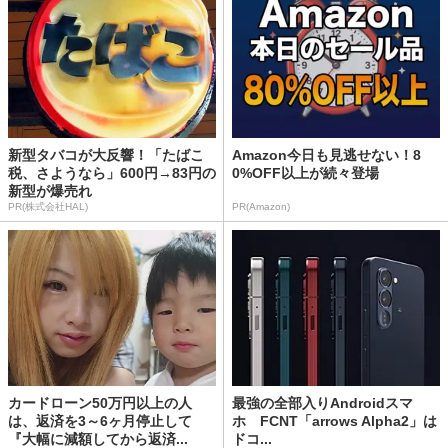
新型タバコが大反響！「たばこ
Amazon今日も見逃せない！8
税、さようなら」600円→83円の
0%OFF以上が続々登場
新型が爆売れ
PR(株式会社HAL)
PR(Amazon)
カードローン50万円以上の人
最強の全部入りAndroidスマ
は、返済を3～6ヶ月停止して
ホ FCNT「arrows Alpha2」は
『大幅に減額してから返済...
ドコ...