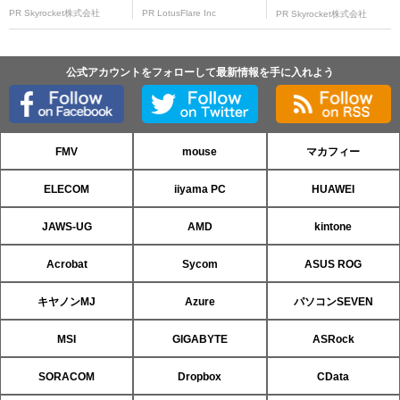
PR Skyrocket株式会社
PR LotusFlare Inc
PR Skyrocket株式会社
公式アカウントをフォローして最新情報を手に入れよう
FMV
mouse
マカフィー
ELECOM
iiyama PC
HUAWEI
JAWS-UG
AMD
kintone
Acrobat
Sycom
ASUS ROG
キヤノンMJ
Azure
パソコンSEVEN
MSI
GIGABYTE
ASRock
SORACOM
Dropbox
CData