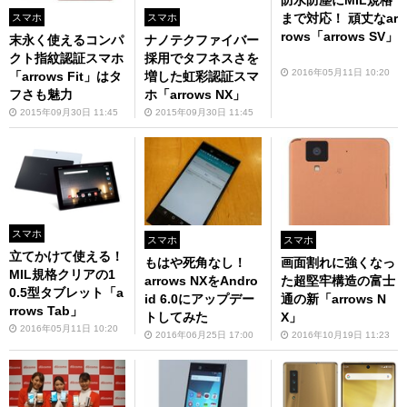
まで対応！ 頑丈なar
スマホ
スマホ
rows「arrows SV」
末永く使えるコンパ
ナノテクファイバー
クト指紋認証スマホ
採用でタフネスさを
2016年05月11日 10:20
「arrows Fit」はタ
増した虹彩認証スマ
フさも魅力
ホ「arrows NX」
2015年09月30日 11:45
2015年09月30日 11:45
スマホ
スマホ
スマホ
立てかけて使える！
画面割れに強くなっ
もはや死角なし！
MIL規格クリアの1
た超堅牢構造の富士
arrows NXをAndro
0.5型タブレット「a
通の新「arrows N
id 6.0にアップデー
rrows Tab」
X」
トしてみた
2016年05月11日 10:20
2016年10月19日 11:23
2016年06月25日 17:00