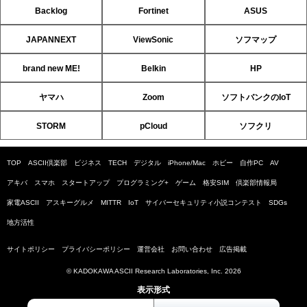
Backlog
Fortinet
ASUS
JAPANNEXT
ViewSonic
ソフマップ
brand new ME!
Belkin
HP
ヤマハ
Zoom
ソフトバンクのIoT
STORM
pCloud
ソフクリ
TOP
ASCII倶楽部
ビジネス
TECH
デジタル
iPhone/Mac
ホビー
自作PC
AV
アキバ
スマホ
スタートアップ
プログラミング+
ゲーム
格安SIM
倶楽部情報局
家電ASCII
アスキーグルメ
MITTR
IoT
サイバーセキュリティ小説コンテスト
SDGs
地方活性
サイトポリシー
プライバシーポリシー
運営会社
お問い合わせ
広告掲載
© KADOKAWA ASCII Research Laboratories, Inc. 2026
表示形式