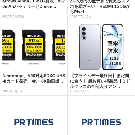
arrows Alpha2 F-51G発表 537
2～5万円の低予算で買えるスマ
0mAhバッテリーとDimen...
ホを総ざらい REDMI 15 5Gか
らPixel...
2026年6月25日
2026年7月19日
Nextorage、V90対応SDXC UHS
【プライムデー最終日】まだ間
-IIカード発売 4K・8K動画撮...
に合う！ 超お買い得製品【ミド
ルクラスの全部入りアン...
2026年8月6日
2026年7月13日