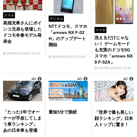
スマホ
デジタル
高畑充希さんにポイ
NTTドコモ、スマホ
ンコ兄弟も登場した
スマホ
「arrows NX F-02
ドコモ冬春モデル発
洗えるだけじゃな
H」のアップデート
表会
い！ ゲームモード
開始
も充実のドコモ5G
2016年10月19日 22:29
スマホ「arrows NX
2019年02月07日 20:05
9 F-52A」
2020年11月05日 11:00
AD
AD
AD
「たった1年でオー
最短5分で接続
「世界で最も美しい
ナーが手放してしま
顔ランキング」日本
う車ランキング」
人トップに驚き！
あの日本車も登場