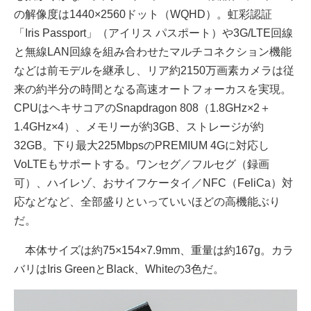
の解像度は1440×2560ドット（WQHD）。虹彩認証
「Iris Passport」（アイリス パスポート）や3G/LTE回線
と無線LAN回線を組み合わせたマルチコネクション機能
などは前モデルを継承し、リア約2150万画素カメラは従
来の約半分の時間となる高速オートフォーカスを実現。
CPUはヘキサコアのSnapdragon 808（1.8GHz×2＋
1.4GHz×4）、メモリーが約3GB、ストレージが約
32GB。下り最大225MbpsのPREMIUM 4Gに対応し
VoLTEもサポートする。ワンセグ／フルセグ（録画
可）、ハイレゾ、おサイフケータイ／NFC（FeliCa）対
応などなど、全部盛りといっていいほどの高機能ぶり
だ。
本体サイズは約75×154×7.9mm、重量は約167g。カラ
バリはIris GreenとBlack、Whiteの3色だ。