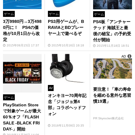
ゲーム
ゲーム
ゲーム
3万9980円→3万498
PS3用ゲームが、B
PS4板「アンチャー
0円に！ PS4の価
RAVIAとBDプレー
テッド 海賊王と最
格が10月1日から改
ヤー上で遊べるぞ
後の秘宝」の予約受
定
付が開始
2015年09月15日 17:37
2015年10月16日 18:18
2015年11月18日 18:51
AD
AV
要注意！「車の寿命
を縮める意外な悪習
オンキヨー70周年記
ゲーム
慣19選」
念「ジョジョ第4
PlayStation Store
部」コラボヘッドフ
で対象ゲームが最大
ォン
60％オフ「FLASH
PR Skyrocket株式会社
SALE -BLACK FRI
2016年11月09日 20:35
DAY-」開始
2015年11月26日 14:06