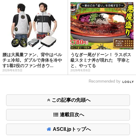
腰は大風量ファン、背中はペル
うなぎ一尾がドーン！ ラスボス
チェ冷却。ダブルで身体を冷や
級スタミナ丼が現れた 宇奈と
す1着2役のファン付きウ...
と、やってる
2026年8月5日
2026年8月6日
Recommended by
この記事の先頭へ
連載目次へ
ASCII.jpトップへ