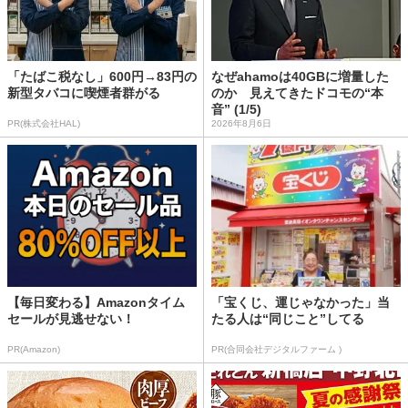
「たばこ税なし」600円→83円の
なぜahamoは40GBに増量した
新型タバコに喫煙者群がる
のか 見えてきたドコモの“本
音” (1/5)
PR(株式会社HAL)
2026年8月6日
【毎日変わる】Amazonタイム
「宝くじ、運じゃなかった」当
セールが見逃せない！
たる人は“同じこと”してる
PR(Amazon)
PR(合同会社デジタルファーム )