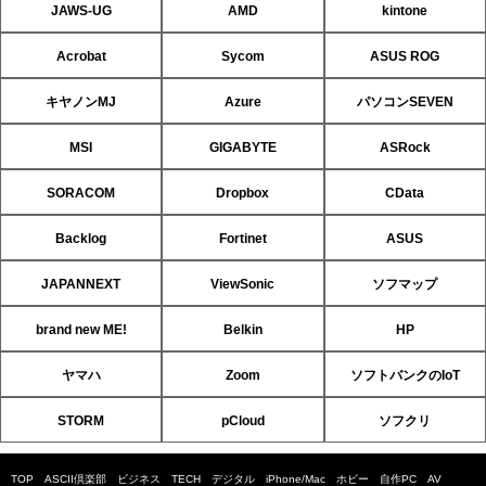
JAWS-UG
AMD
kintone
Acrobat
Sycom
ASUS ROG
キヤノンMJ
Azure
パソコンSEVEN
MSI
GIGABYTE
ASRock
SORACOM
Dropbox
CData
Backlog
Fortinet
ASUS
JAPANNEXT
ViewSonic
ソフマップ
brand new ME!
Belkin
HP
ヤマハ
Zoom
ソフトバンクのIoT
STORM
pCloud
ソフクリ
TOP
ASCII倶楽部
ビジネス
TECH
デジタル
iPhone/Mac
ホビー
自作PC
AV