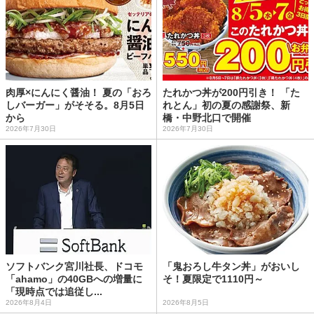
肉厚×にんにく醤油！ 夏の「おろ
たれかつ丼が200円引き！ 「た
しバーガー」がそそる。8月5日
れとん」初の夏の感謝祭、新
から
橋・中野北口で開催
2026年7月30日
2026年7月30日
ソフトバンク宮川社長、ドコモ
「鬼おろし牛タン丼」がおいし
「ahamo」の40GBへの増量に
そ！夏限定で1110円～
「現時点では追従し...
2026年8月4日
2026年8月5日