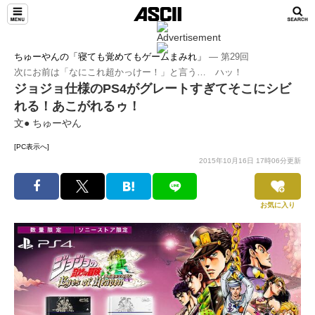
ちゅーやんの「寝ても覚めてもゲームまみれ」
― 第29回
次にお前は「なにこれ超かっけー！」と言う… ハッ！
ジョジョ仕様のPS4がグレートすぎてそこにシビ
れる！あこがれるゥ！
文● ちゅーやん
[PC表示へ]
2015年10月16日 17時06分更新
お気に入り