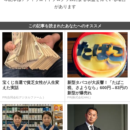
があります
この記事を読まれたあなたへのオススメ
宝くじ当選で貧乏女性が人生変
新型タバコが大反響！「たばこ
えた実話
税、さようなら」600円→83円の
新型が爆売れ
PR(合同会社デジタルファーム )
PR(株式会社HAL)