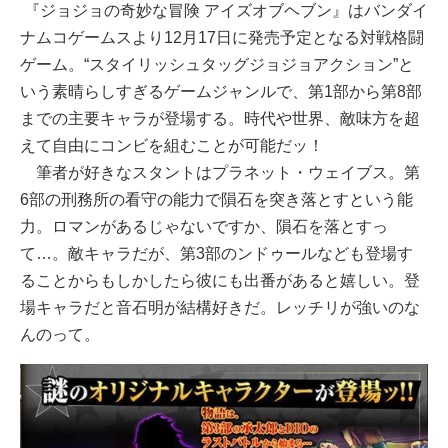
『ジョジョの奇妙な冒険 アイズオブヘブン』はバンダイ
ナムコゲームスより12月17日に発売予定となる対戦格闘
ゲーム。“スタイリッシュタッグジョジョアクション”と
いう素晴らしすぎるゲームジャンルで、第1部から第8部
までの主要キャラが登場する。時代や世界、敵味方を超
えて自由にコンビを組むことが可能だッ！
筆者が好きなスタントはプラネット・ウェイブス。第
6部の刑務所の看守の能力で隕石を突き落とすという能
力。ロマンがあるじゃないですか、隕石を落とすっ
て…。敵キャラだが、第3部のンドゥールなども登場す
ることからもしかしたら彼にも出番があると嬉しい。登
場キャラだと音石明が結構好きだ。レッチリが強いのな
んのって。