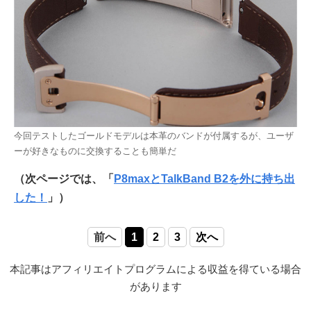
今回テストしたゴールドモデルは本革のバンドが付属するが、ユーザ
ーが好きなものに交換することも簡単だ
（次ページでは、「
P8maxとTalkBand B2を外に持ち出
した！
」）
前へ
1
2
3
次へ
本記事はアフィリエイトプログラムによる収益を得ている場合
があります