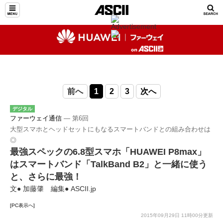
前へ
1
2
3
次へ
デジタル
ファーウェイ通信
― 第6回
大型スマホとヘッドセットにもなるスマートバンドとの組み合わせは
◎
最強スペックの6.8型スマホ「HUAWEI P8max」
はスマートバンド「TalkBand B2」と一緒に使う
と、さらに最強！
文● 加藤肇 編集● ASCII.jp
[PC表示へ]
2015年09月29日 11時00分更新