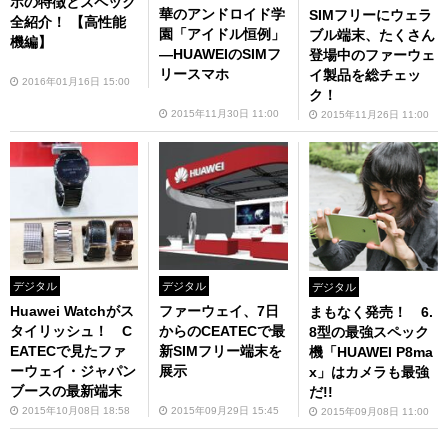
ホの特徴とスペック
華のアンドロイド学
SIMフリーにウェラ
全紹介！ 【高性能
園「アイドル恒例」
ブル端末、たくさん
機編】
―HUAWEIのSIMフ
登場中のファーウェ
リースマホ
イ製品を総チェッ
2016年01月16日 15:00
ク！
2015年11月30日 11:00
2015年11月26日 11:00
デジタル
デジタル
デジタル
Huawei Watchがス
ファーウェイ、7日
まもなく発売！ 6.
タイリッシュ！ C
からのCEATECで最
8型の最強スペック
EATECで見たファ
新SIMフリー端末を
機「HUAWEI P8ma
ーウェイ・ジャパン
展示
x」はカメラも最強
ブースの最新端末
だ!!
2015年10月08日 18:58
2015年09月29日 15:45
2015年09月08日 11:00