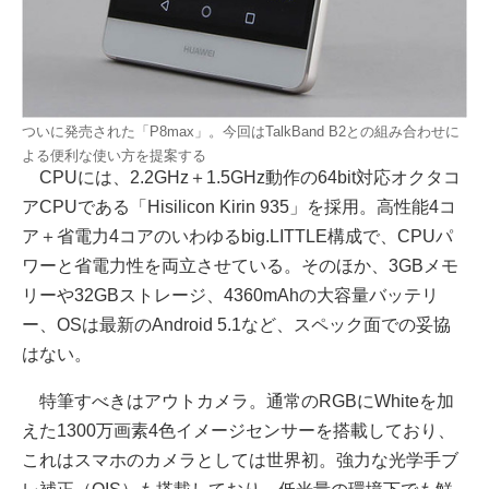
ついに発売された「P8max」。今回はTalkBand B2との組み合わせに
よる便利な使い方を提案する
CPUには、2.2GHz＋1.5GHz動作の64bit対応オクタコ
アCPUである「Hisilicon Kirin 935」を採用。高性能4コ
ア＋省電力4コアのいわゆるbig.LITTLE構成で、CPUパ
ワーと省電力性を両立させている。そのほか、3GBメモ
リーや32GBストレージ、4360mAhの大容量バッテリ
ー、OSは最新のAndroid 5.1など、スペック面での妥協
はない。
特筆すべきはアウトカメラ。通常のRGBにWhiteを加
えた1300万画素4色イメージセンサーを搭載しており、
これはスマホのカメラとしては世界初。強力な光学手ブ