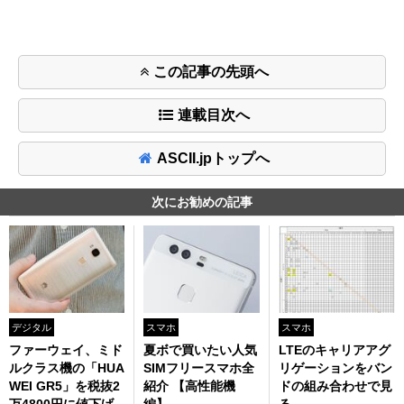
この記事の先頭へ
連載目次へ
ASCII.jpトップへ
次にお勧めの記事
デジタル
スマホ
スマホ
ファーウェイ、ミド
夏ボで買いたい人気
LTEのキャリアアグ
ルクラス機の「HUA
SIMフリースマホ全
リゲーションをバン
WEI GR5」を税抜2
紹介 【高性能機
ドの組み合わせで見
万4800円に値下げ
編】