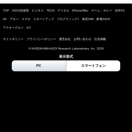
TOP
ASCII倶楽部
ビジネス
TECH
デジタル
iPhone/Mac
ゲーム・ホビー
自作PC
AV
アキバ
スマホ
スタートアップ
プログラミング+
格安SIM
家電ASCII
アスキーグルメ
IoT
サイトポリシー
プライバシーポリシー
運営会社
お問い合わせ
広告掲載
© KADOKAWA ASCII Research Laboratories, Inc.
2026
表示形式
PC
スマートフォン