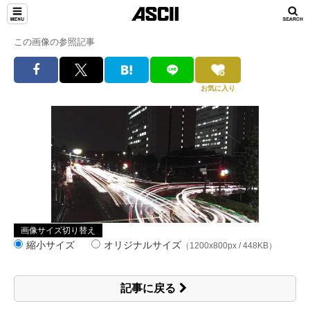
この画像の参照記事
お気に入り
画像サイズ切り替え
縮小サイズ
オリジナルサイズ
（1200x800px / 448KB）
記事に戻る