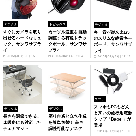
デジタル
トピックス
デジタル
すぐにカメラを取り
カーソル速度を自動
キー音が従来比1/3
出せるハードなリュ
調整する有線トラッ
のスリムな静音キー
ック、サンワサプラ
クボール、サンワサ
ボード、サンワサプ
イ
プライ
ライ
2015年06月30日 15:03
2015年06月04日 20:45
2015年07月29日 17:42
スマホ
スマホもPCもどん
デジタル
デジタル
と来いの旅行用電源
長さを調節できる、
座り作業と立ち作業
タップ「Bagel」が
床暖房にも対応した
を簡単切替！ 高さ
登場
チェアマット
調整可能なデスク
2016年01月06日 10:00