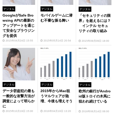
デジタル
デジタル
デジタル
GoogleがSafe Bro
モバイルゲームに潜
「セキュリティの限
wsing APIの最新の
む不審な振る舞い
界」を超えるには？
アップデートを通じ
インテル セキュ
て安全なブラウジン
リティの取り組み
グを提供
2015年04月24日 15:55
2015年05月14日 20:54
2015年09月09日 18:00
デジタル
デジタル
デジタル
データ窃盗犯の最も
2015年からMac狙
欧州の銀行がAndro
一般的な攻撃方法が
うマルウェアが急
id版トロイの木馬に
調査によって明らか
増、今後も増えそう
狙われ続けている
に
2015年10月19日 15:00
2016年04月19日 13:20
2016年06月14日 08:00