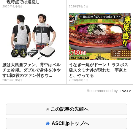
「現時点では追従し...
2026年8月4日
2026年8月5日
腰は大風量ファン、背中はペル
うなぎ一尾がドーン！ ラスボス
チェ冷却。ダブルで身体を冷や
級スタミナ丼が現れた 宇奈と
す1着2役のファン付きウ...
と、やってる
2026年8月5日
2026年8月6日
Recommended by
この記事の先頭へ
ASCII.jpトップへ