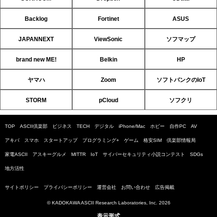
Backlog
Fortinet
ASUS
JAPANNEXT
ViewSonic
ソフマップ
brand new ME!
Belkin
HP
ヤマハ
Zoom
ソフトバンクのIoT
STORM
pCloud
ソフクリ
TOP
ASCII倶楽部
ビジネス
TECH
デジタル
iPhone/Mac
ホビー
自作PC
AV
アキバ
スマホ
スタートアップ
プログラミング+
ゲーム
格安SIM
倶楽部情報局
家電ASCII
アスキーグルメ
MITTR
IoT
サイバーセキュリティ小説コンテスト
SDGs
地方活性
サイトポリシー
プライバシーポリシー
運営会社
お問い合わせ
広告掲載
© KADOKAWA ASCII Research Laboratories, Inc. 2026
表示形式