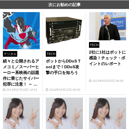
次にお勧めの記事
TECH
2社に1社はボットに
デジタル
TECH
感染！チェック・ポ
続々と公開されるア
ボットからDDoS T
イントのレポート
メコミ／スーパーヒ
oolまで！DDoS攻
ーロー系映画の話題
撃の手口を知ろう
作に乗じたサイバー
2013年05月22日 06:00
犯罪に注意！ ～ マ
カフィー調査：「イ
2014年07月18日 18:51
2013年03月12日 06:00
ンターネット検索で
最もリスクの高いス
ーパーヒーロー」