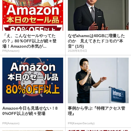
「え、こんなセールやってた
なぜahamoは40GBに増量した
の？」80％OFF以上が続々登
のか 見えてきたドコモの“本
場！Amazonの本気が...
音” (1/5)
PR(Amazon)
2026年8月6日
Amazon今日も見逃せない！8
事例から学ぶ『特権アクセス管
0%OFF以上が続々登場
理』
PR(Amazon)
PR(KeeperSecurity)