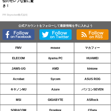
位のセレブな姿に驚
き！
PR Skyrocket株式会社
公式アカウントをフォローして最新情報を手に入れよう
FMV
mouse
マカフィー
ELECOM
iiyama PC
HUAWEI
JAWS-UG
AMD
kintone
Acrobat
Sycom
ASUS ROG
キヤノンMJ
Azure
パソコンSEVEN
MSI
GIGABYTE
ASRock
SORACOM
Dropbox
CData