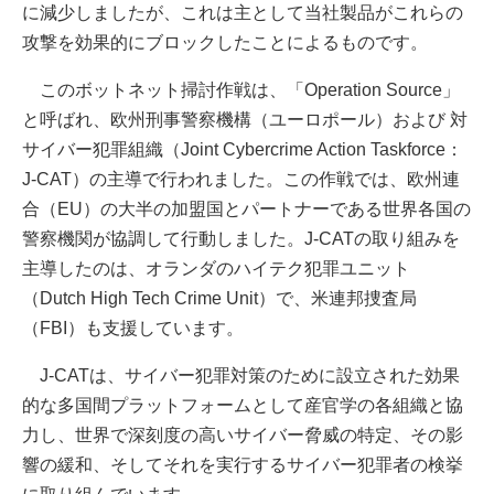
に減少しましたが、これは主として当社製品がこれらの
攻撃を効果的にブロックしたことによるものです。
このボットネット掃討作戦は、「Operation Source」
と呼ばれ、欧州刑事警察機構（ユーロポール）および 対
サイバー犯罪組織（Joint Cybercrime Action Taskforce：
J-CAT）の主導で行われました。この作戦では、欧州連
合（EU）の大半の加盟国とパートナーである世界各国の
警察機関が協調して行動しました。J-CATの取り組みを
主導したのは、オランダのハイテク犯罪ユニット
（Dutch High Tech Crime Unit）で、米連邦捜査局
（FBI）も支援しています。
J-CATは、サイバー犯罪対策のために設立された効果
的な多国間プラットフォームとして産官学の各組織と協
力し、世界で深刻度の高いサイバー脅威の特定、その影
響の緩和、そしてそれを実行するサイバー犯罪者の検挙