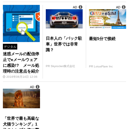
AD
AD
日本人の「バック駐
最短5分で接続
車」世界では非常
デジタル
識？
迷惑メールの配信停
止でeメールウェア
に感染!? メール処
PR Skyrocket株式会社
PR LotusFlare Inc
理時の注意点を紹介
2016年06月14日 12:06
AD
「世界で最も高級な
犬猫ランキング」1