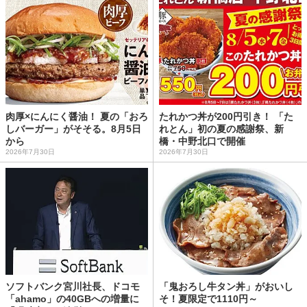
肉厚×にんにく醤油！ 夏の「おろ
たれかつ丼が200円引き！ 「た
しバーガー」がそそる。8月5日
れとん」初の夏の感謝祭、新
から
橋・中野北口で開催
2026年7月30日
2026年7月30日
ソフトバンク宮川社長、ドコモ
「鬼おろし牛タン丼」がおいし
「ahamo」の40GBへの増量に
そ！夏限定で1110円～