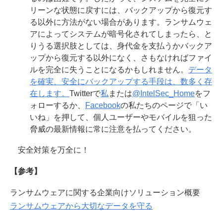
リーンな状態に戻すには、バックアップから復元す
る以外に方法がない場合があります。ランサムウェ
アによってシステムが暗号化されてしまったら、と
りうる選択肢としては、身代金を支払うかバックア
ップから復元する以外になく、さもなければファイ
ルを完全に失うことになるかもしれません。
データ
を確実、安全にバックアップする手段は、数多く存
在します。
Twitterで
私
または
@IntelSec_Home
をフ
ォローするか、
Facebook
の私たちのページで「い
いね」を押して、個人ユーザーやモバイルを狙った
脅威の最新情報に常に注意を払ってください。
安全対策を万全に！
【参考】
ランサムウェアに関する企業向けソリューション概要
ランサムウェアから大切なデータを守る