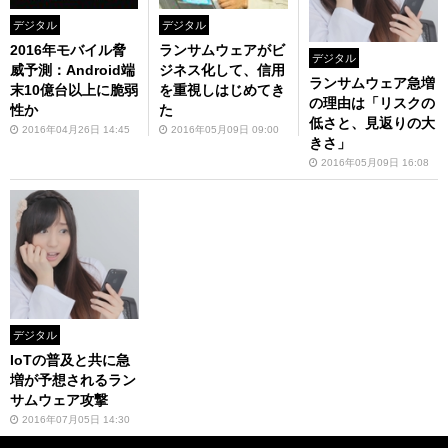
デジタル
デジタル
2016年モバイル脅
ランサムウェアがビ
デジタル
威予測：Android端
ジネス化して、信用
ランサムウェア急増
末10億台以上に脆弱
を重視しはじめてき
の理由は「リスクの
性か
た
低さと、見返りの大
2016年04月26日 14:45
2016年05月09日 09:00
きさ」
2016年05月09日 16:08
デジタル
IoTの普及と共に急
増が予想されるラン
サムウェア攻撃
2016年07月05日 14:30