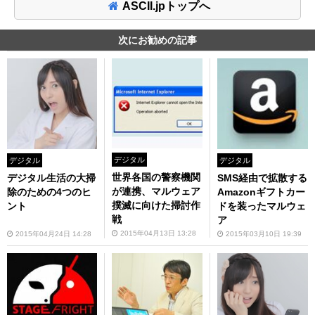
ASCII.jpトップへ
次にお勧めの記事
デジタル
デジタル
デジタル
世界各国の警察機関
デジタル生活の大掃
SMS経由で拡散する
が連携、マルウェア
除のための4つのヒ
Amazonギフトカー
撲滅に向けた掃討作
ント
ドを装ったマルウェ
戦
ア
2015年04月13日 13:28
2015年04月24日 14:28
2015年03月10日 19:39