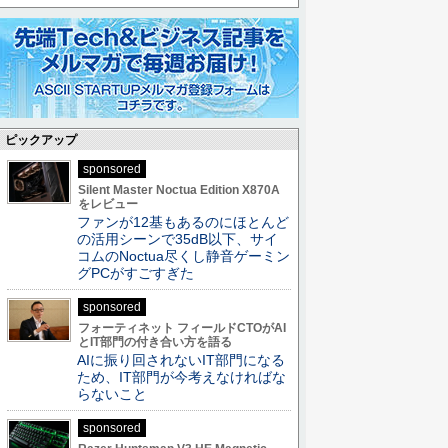
ピックアップ
sponsored
Silent Master Noctua Edition X870A
をレビュー
ファンが12基もあるのにほとんど
の活用シーンで35dB以下、サイ
コムのNoctua尽くし静音ゲーミン
グPCがすごすぎた
sponsored
フォーティネット フィールドCTOがAI
とIT部門の付き合い方を語る
AIに振り回されないIT部門になる
ため、IT部門が今考えなければな
らないこと
sponsored