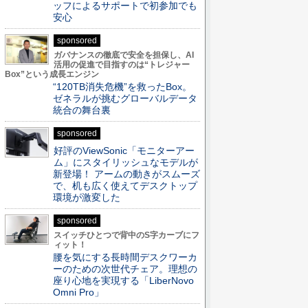
ッフによるサポートで初参加でも
安心
sponsored
ガバナンスの徹底で安全を担保し、AI
活用の促進で目指すのは“トレジャー
Box”という成長エンジン
“120TB消失危機”を救ったBox。
ゼネラルが挑むグローバルデータ
統合の舞台裏
sponsored
好評のViewSonic「モニターアー
ム」にスタイリッシュなモデルが
新登場！ アームの動きがスムーズ
で、机も広く使えてデスクトップ
環境が激変した
sponsored
スイッチひとつで背中のS字カーブにフ
ィット！
腰を気にする長時間デスクワーカ
ーのための次世代チェア。理想の
座り心地を実現する「LiberNovo
Omni Pro」