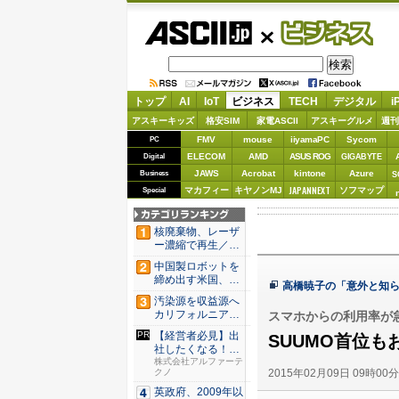
ASCII.jp
ビジネス
トップ
AI
IoT
ビジネス
TECH
デジタル
i
アスキーキッズ
格安SIM
家電ASCII
アスキーグルメ
週刊
FMV
mouse
iiyamaPC
Sycom
PC
ELECOM
AMD
ASUS ROG
Digital
GIGABYTE
JAWS
Acrobat
kintone
Azure
Business
S
JAPANNEXT
マカフィー
キヤノンMJ
ソフマップ
Special
核廃棄物、レーザ
ー濃縮で再生／ブ
タ腎臓、...
中国製ロボットを
締め出す米国、そ
高橋暁子の「意外と知ら
の研究は...
汚染源を収益源へ
カリフォルニア酪
スマホからの利用率が
農が頼...
【経営者必見】出
SUUMO首位
社したくなる！社
員を活か...
株式会社アルファーテ
2015年02月09日 09時00
クノ
英政府、2009年以