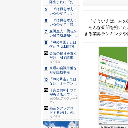
降生まれに「たば
こ販...
LLMは何を考えて
いるのか？ アンソ
ロピ...
LLMは何を考えて
『そういえば、あの
いるのか？「隠れ
そんな疑問を抱いた
た領域...
森田直人：柔らか
きる業界ランキングや
い翼で成層圏へ、
HAPS...
「AIの帝国」とは
何か？ 元MITTR
記...
会議の録音を置く
だけ。AIで議事録
作成を...
カイタヨ
来週の会議準備を
AIが自動準備
「Cop...
「AIの暴走」では
ない、オープンAI
のモ...
【完全無料】プロ
が教えるオフィス
構築案の...
株式会社アルファーテ
クノ
録音をアップロー
ドするだけ。AIが
速く正...
カイタヨ