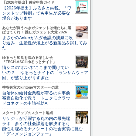
【2026年提出】確定申告ガイド
【2026年提出】ふるさと納税、「ワ
ンストップ特例」でも申告が必要な
場合があります
あなたが買うべきガジェットは俺たちに選
ばせてくれ！ 推しガジェット大賞 2026
まさかのAnkerがムダ会議の撲滅に殴
り込み！生産性が爆上がる新製品を試してみ
た
ゆるっと知見を深める楽しい会
「TECH.ASCII ゆるっとナイト」
情シスの“ホンネ”ここまで聞けてい
いの？ ゆるっとナイトの「ランサムウェア
回」が盛り上がりすぎた
柳谷智宣のkintoneマスターへの道
自治体の給付金業務が滞るのを事前
審査自動化で救う トヨクモクラウ
ドコネクトの申請補助AI
スタートアップのスタート地点
リケジョが活躍する丸の内の最先端
ラボ 多くの社会課題を解決する可
能性を秘めるナノシートの社会実装に挑む
「ディメンジョンフォー」