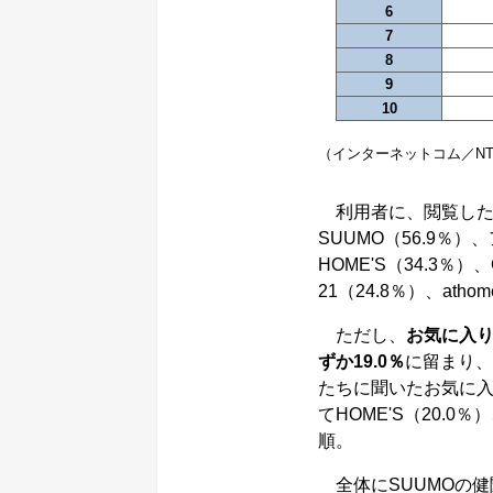
6
7
8
9
10
（インターネットコム／N
利用者に、閲覧した
SUUMO（56.9％
HOME'S（34.3％）
21（24.8％）、atho
ただし、
お気に入
ずか19.0％
に留まり、
たちに聞いたお気に入
てHOME'S（20.0
順。
全体にSUUMOの健