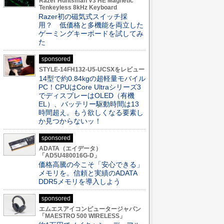
Razer Huntsman V3 HE Magnetic
Tenkeyless 8kHz Keyboard
Razer初の磁気式スイッチ採
用？ 低価格と多機能を両立した
ゲーミングキーボードを試してみ
た
sponsored
STYLE-14FH132-U5-UCSXをレビュー
14型で約0.84kgの超軽量モバイル
PC！CPUはCore Ultraシリーズ3
でディスプレーはOLED（有機
EL）、バッテリー駆動時間は13
時間超え。もう欲しくなる要素し
か見つからないッ！
sponsored
ADATA（エイデータ）
「AD5U480016G-D」
価格高騰の今こそ「安心できる」
メモリを。信頼と実績のADATA
DDR5メモリを導入しよう
sponsored
エムエスアイコンピュータージャパン
「MAESTRO 500 WIRELESS」