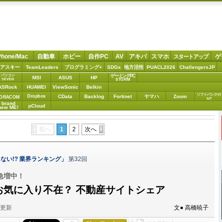
Phone/Mac
自動車
ホビー
自作PC
AV
アキバ
スマホ
ゲ
スタートアップ
アスキー
TeamLeaders
プログラミング+
SDGs
地方活性
PUACL2026
ChallengersJP
パソコン
ゲーミングPC
MSI
ASUS
HP
STORM
SEVEN
ASRock
HUAWEI
ViewSonic
Belkin
ソフトバンクの
Dropbox
CData
Backlog
Fortinet
ヤマハ
Zoom
ORACOM
IoT
brand
pCloud
new ME!
前へ
1
2
次へ
ない!? 業界ランキング」
第32回
急増中！
もお気に入り不在？ 不動産サイトシェア
分更新
文● 高橋暁子