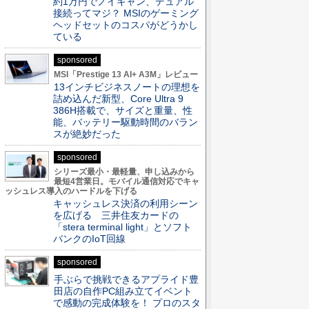
約1万円でノイキャン、デュアル
接続ってマジ？ MSIのゲーミング
ヘッドセットのコスパがどうかし
ている
sponsored
MSI「Prestige 13 AI+ A3M」レビュー
13インチビジネスノートの理想を
詰め込んだ新型、Core Ultra 9
386H搭載で、サイズと重量、性
能、バッテリー駆動時間のバラン
スが絶妙だった
sponsored
シリーズ最小・最軽量、申し込みから
最短4営業日。モバイル通信対応でキャ
ッシュレス導入のハードルを下げる
キャッシュレス決済の利用シーン
を広げる 三井住友カードの
「stera terminal light」とソフト
バンクのIoT回線
sponsored
手ぶらで挑戦できるアプライド豊
田店の自作PC組み立てイベント
で感動の完成体験を！ プロのスタ