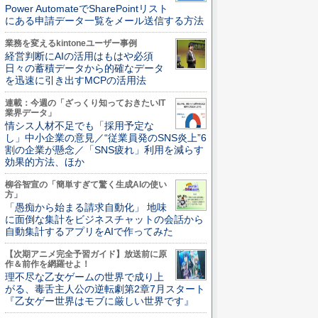
Power AutomateでSharePointリスト
にある申請データ一覧をメール送信する方法
業務を変えるkintoneユーザー事例
経営判断にAIの活用はもはや必須
日々の蓄積データから的確なデータ
を迅速に引き出すMCPの活用法
連載：今週の「ざっくり知っておきたいIT
業界データ」
情シス人材不足でも「採用予定な
し」中小企業の意見／“従業員発のSNS炎上”6
割の企業が懸念／「SNS疲れ」利用を減らす
効果的方法、ほか
柳谷智宣の「簡単すぎて驚く生成AIの使い
方」
「愚痴から始まる請求自動化」 地味
に面倒な集計をビジネスチャットの会話から
自動集計するアプリをAIで作ってみた
【次期アニメ完全予習ガイド】放送前に原
作＆前作を網羅せよ！
理不尽な乙女ゲームの世界で成り上
がる、毒舌主人公の逆転劇第2章7月スタート
『乙女ゲー世界はモブに厳しい世界です』