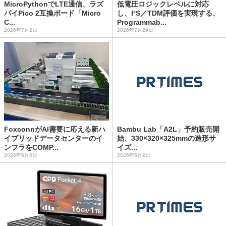
MicroPythonでLTE通信、ラズ
低電圧ロジックレベルに対応
パイPico 2互換ボード「Micro
し、I²S／TDM評価を実現する、
C...
Programmab...
2026年7月2日
2026年7月29日
FoxconnがAI需要に応える新ハ
Bambu Lab「A2L」予約販売開
イブリッドデータセンターのイ
始、330×320×325mmの造形サ
ンフラをCOMP...
イズ...
2026年6月6日
2026年6月2日