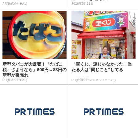
PR(株式会社HAL)
2026年5月21日
新型タバコが大反響！「たばこ
「宝くじ、運じゃなかった」当
税、さようなら」600円→83円の
たる人は“同じこと”してる
新型が爆売れ
PR(株式会社HAL)
PR(合同会社デジタルファーム )