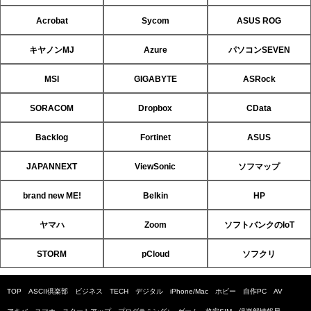
Acrobat
Sycom
ASUS ROG
キヤノンMJ
Azure
パソコンSEVEN
MSI
GIGABYTE
ASRock
SORACOM
Dropbox
CData
Backlog
Fortinet
ASUS
JAPANNEXT
ViewSonic
ソフマップ
brand new ME!
Belkin
HP
ヤマハ
Zoom
ソフトバンクのIoT
STORM
pCloud
ソフクリ
TOP
ASCII倶楽部
ビジネス
TECH
デジタル
iPhone/Mac
ホビー
自作PC
AV