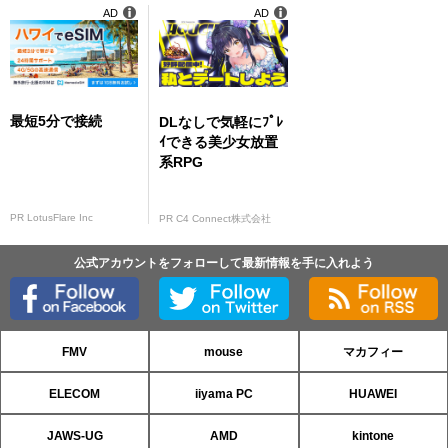
AD
AD
最短5分で接続
DLなしで気軽にﾌﾟﾚ
ｲできる美少女放置
系RPG
PR LotusFlare Inc
PR C4 Connect株式会社
公式アカウントをフォローして最新情報を手に入れよう
FMV
mouse
マカフィー
ELECOM
iiyama PC
HUAWEI
JAWS-UG
AMD
kintone