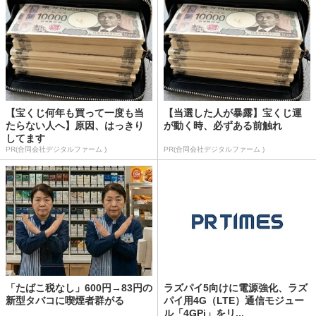
【宝くじ何年も買って一度も当
【当選した人が暴露】宝くじ運
たらない人へ】原因、はっきり
が動く時、必ずある前触れ
してます
PR(合同会社デジタルファーム )
PR(合同会社デジタルファーム )
「たばこ税なし」600円→83円の
ラズパイ5向けに電源強化、ラズ
新型タバコに喫煙者群がる
パイ用4G（LTE）通信モジュー
ル「4GPi」をリ...