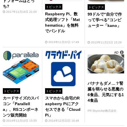
トフォームはどっ
ち?
トピックス
トピックス
2017年11月16日 21:00
Raspberry Pi、数
99ドルで“自分で作
式処理ソフト「Mat
って学べる”コンピ
hematica」を無料
ューター「kano」
でバンドル
2013年11月22日 17:49
2013年11月21日 15:29
AD
バナナもダメ…？腎
臓を弱らせる悪魔の
トピックス
トピックス
6食品、元気にする1
カードサイズのスパ
スマホから自宅のR
4食品
コン「Parallell
aspberry Piにアク
a」、RSコンポーネ
セスできる「Cloud
PR Skyrocket株式会社
ンツ販売開始
Pi」
2014年11月10日 15:55
2014年12月22日 16:46