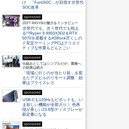
け 「FortiSOC」が目指す次世代
SOC改革
sponsored
ZEFT R65YBの魅力をインタビュー
次世代でも、次々世代でも戦え
る!?Ryzen 9 9950X3D2＆RTX
5070を搭載するASRock尽くしの
ド安定ゲーミングPCはクリエイ
ティブな作業もどんとこい
sponsored
仕組みとしてはシンプルだが、業務へ
の効果は絶大
「現場に行くのが当たり前」を変
えたアズビルのリモート調整 効
果はプライスレス
sponsored
USB-Cも120Hzもピボットも。い
ま欲しい機能が全部入り！ 色再
現が美しい23.8型ディスプレーが
新定番になる
sponsored