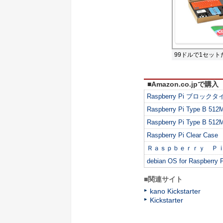
99ドルで1セッ
■Amazon.co.jpで購入
Raspberry Pi ブ
Raspberry Pi Type B 512
Raspberry Pi Type B 5
Raspberry Pi Clear Case
Ｒａｓｐｂｅｒｒｙ Ｐ
debian OS for Raspbe
■関連サイト
kano Kickstarter
Kickstarter