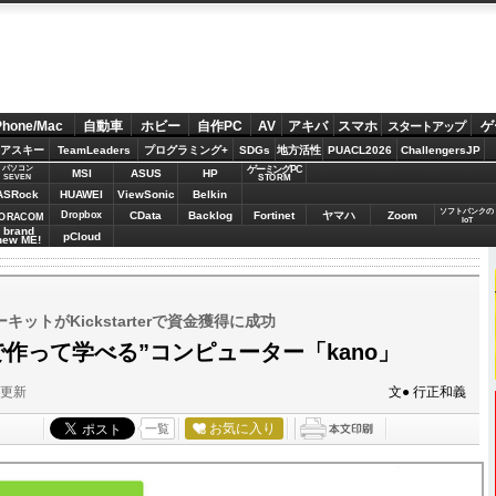
Phone/Mac
自動車
ホビー
自作PC
AV
アキバ
スマホ
ゲ
スタートアップ
アスキー
TeamLeaders
プログラミング+
SDGs
地方活性
PUACL2026
ChallengersJP
パソコン
ゲーミングPC
MSI
ASUS
HP
STORM
SEVEN
ASRock
HUAWEI
ViewSonic
Belkin
ソフトバンクの
Dropbox
CData
Backlog
Fortinet
ヤマハ
Zoom
ORACOM
IoT
brand
pCloud
new ME!
ットがKickstarterで資金獲得に成功
で作って学べる”コンピューター「kano」
分更新
文● 行正和義
お気に入り
一覧