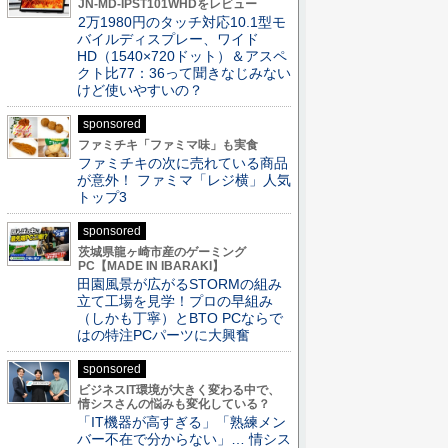
JN-MD-IPST101WHDをレビュー
2万1980円のタッチ対応10.1型モ
バイルディスプレー、ワイド
HD（1540×720ドット）＆アスペ
クト比77：36って聞きなじみない
けど使いやすいの？
sponsored
ファミチキ「ファミマ味」も実食
ファミチキの次に売れている商品
が意外！ ファミマ「レジ横」人気
トップ3
sponsored
茨城県龍ヶ崎市産のゲーミング
PC【MADE IN IBARAKI】
田園風景が広がるSTORMの組み
立て工場を見学！プロの早組み
（しかも丁寧）とBTO PCならで
はの特注PCパーツに大興奮
sponsored
ビジネスIT環境が大きく変わる中で、
情シスさんの悩みも変化している？
「IT機器が高すぎる」「熟練メン
バー不在で分からない」… 情シス