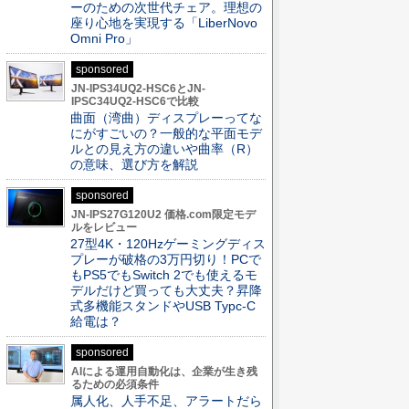
ーのための次世代チェア。理想の
座り心地を実現する「LiberNovo
Omni Pro」
sponsored
JN-IPS34UQ2-HSC6とJN-
IPSC34UQ2-HSC6で比較
曲面（湾曲）ディスプレーってな
にがすごいの？一般的な平面モデ
ルとの見え方の違いや曲率（R）
の意味、選び方を解説
sponsored
JN-IPS27G120U2 価格.com限定モデ
ルをレビュー
27型4K・120Hzゲーミングディス
プレーが破格の3万円切り！PCで
もPS5でもSwitch 2でも使えるモ
デルだけど買っても大丈夫？昇降
式多機能スタンドやUSB Typc-C
給電は？
sponsored
AIによる運用自動化は、企業が生き残
るための必須条件
属人化、人手不足、アラートだら