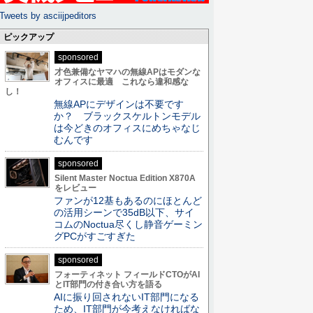
Tweets by asciijpeditors
ピックアップ
sponsored
才色兼備なヤマハの無線APはモダンな
オフィスに最適 これなら違和感な
し！
無線APにデザインは不要です
か？ ブラックスケルトンモデル
は今どきのオフィスにめちゃなじ
むんです
sponsored
Silent Master Noctua Edition X870A
をレビュー
ファンが12基もあるのにほとんど
の活用シーンで35dB以下、サイ
コムのNoctua尽くし静音ゲーミン
グPCがすごすぎた
sponsored
フォーティネット フィールドCTOがAI
とIT部門の付き合い方を語る
AIに振り回されないIT部門になる
ため、IT部門が今考えなければな