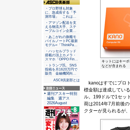
ASCII倶楽部
・プロ野球も対象
に、急成長する「予
測市場」 これは…
・アマゾン配送を支
える物流大手、ステ
ーブルコイン企業…
・あこがれの旗艦モ
バイルノートPC最新
モデル=「ThinkPa…
・ハッセルブラッド
搭載の頂上カメラ・
スマホ「OPPO Fin…
キットにはキーボ
・トランプ氏、SNS
などが含まれる
投稿を月1620万円で
販売 金融機関向…
ASCII倶楽部とは
kanoはすでにプロ
標金額は達成している
注目ニュース
週刊アスキー特別
ル。199ドルで1セ
編集 週アス
2026August
荷は2014年7月前
クターが見られるが、