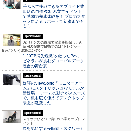
手ぶらで挑戦できるアプライド豊
田店の自作PC組み立てイベント
で感動の完成体験を！ プロのスタ
ッフによるサポートで初参加でも
安心
sponsored
ガバナンスの徹底で安全を担保し、AI
活用の促進で目指すのは“トレジャー
Box”という成長エンジン
“120TB消失危機”を救ったBox。
ゼネラルが挑むグローバルデータ
統合の舞台裏
sponsored
好評のViewSonic「モニターアー
ム」にスタイリッシュなモデルが
新登場！ アームの動きがスムーズ
で、机も広く使えてデスクトップ
環境が激変した
sponsored
スイッチひとつで背中のS字カーブにフ
ィット！
腰を気にする長時間デスクワーカ