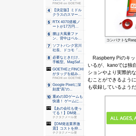
FINCHI on GOETHE
【決定版】ミドル
クラスのスマート
フォンの...
RTX 4070搭載ノ
ートが17万円
台。...
腰は大風量ファ
ン、背中はペルチ
コンパクトなRas
ェ冷却。ダ...
ソフトバンク宮川
社長、ドコモ「ah
amo...
Raspberry P
必要なときだけ、
手帳型。MagSaf
いるが、kanoでは
e・...
GOETHEとFINCHI
ションやより実際的
がタッグを組み...
FINCHI on GOETHE
むことができるようにな
Google Pixelに深
も収録しているよう
刻度"高"の...
重めの3Dゲームも
快適！ ゲームに強
いH...
【あの会社も使っ
てる！】DM発送
なら絶対...
チクタクメール便
【DM発送業界激
震】コストを抑え
た配達な...
チクタクメール便