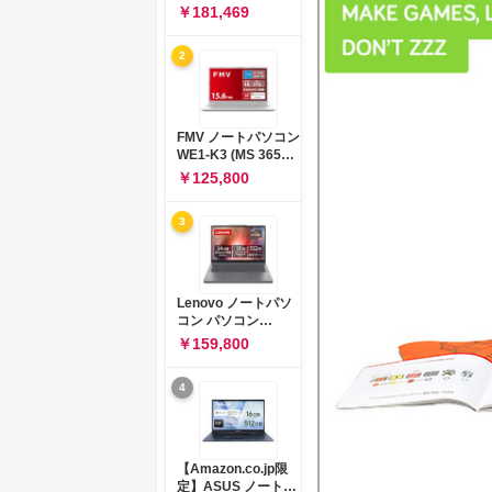
コン 15-fd 15.6イン
￥181,469
チ インテル Core 5
120U メモリ16GB
2
SSD512GB
Windows 11
Microsoft Office
2024搭載 WPS
Office搭載 カメラシ
FMV ノートパソコン
ャッター 指紋認証 薄
WE1-K3 (MS 365
型 Copilotキー搭載
Personal/Copilotキ
￥125,800
ナチュラルシルバー
ー搭載/Win 11/15.6
(BJ0M5PA-AAAI)
型/Core
3
i5/16GB/SSD
512GB/ホワイト)
FMVWK3E15W_AZ
Lenovo ノートパソ
コン パソコン
IdeaPad Slim 3 14.0
￥159,800
インチ AMD
Ryzen™ 5 8640HS
4
メモリ16GB
SSD512GB
Microsoft 365 試用
版 Windows11 バッ
テリー駆動12.6時間
【Amazon.co.jp限
重量1.39kg ルナグレ
定】ASUS ノートパ