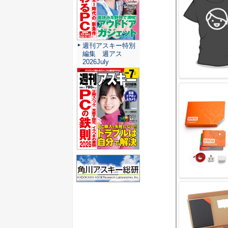
週刊アスキー特別
編集 週アス
2026July