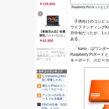
ー 83K9003JJP ノー
ソコン Vivobook 15
￥139,800
トPC
M1502NAQ 15.6イ
Raspberry Piのキットと
ンチ AMD Ryzen 7
5
170 メモリ16GB
SSD 512GB
子供向けのコンピュータ
Microsoft 365
Personal (24か月版)
ウドファンディングKic
搭載 Windows 11 重
【整備済み品】軽量
月中旬だったが、1ヶ
量1.7kg Wi-Fi 6E ク
薄型ノートパソコン
ワイエットブルー
ある。
dynabook G83 ■
￥62,800
M1502NAQ-
13.3型
R7165BUWS
FHD(1920x1080) -
「kano」はワンボード
Amazonのアソシエイ
高性能第11世代Core
トとして、ASCII.jpは
Raspberry Pi
i5-1135G7 - メモリ
適格販売により収入を
16GB - SSD 256GB
得ています。
キーボード、スピーカ
- Webカメラ -
WiFi&Bluetooth -
USB Type-C - MS
Office 2021 - Win11
なぜahamoは40G
搭載
Bに増量したの
か ...
俺ならiPadよりこ
っち！スピーカー
9個...
アンカーの23Lポ
ータブル冷蔵庫が
Ama...
FINCHI主催「IVS2
026」トーク...