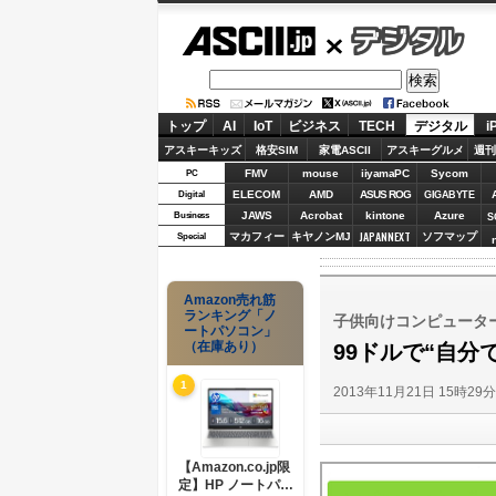
ASCII.jp
デジタル
トップ
AI
IoT
ビジネス
TECH
デジタル
i
アスキーキッズ
格安SIM
家電ASCII
アスキーグルメ
週刊
FMV
mouse
iiyamaPC
Sycom
PC
ELECOM
AMD
ASUS ROG
Digital
GIGABYTE
JAWS
Acrobat
kintone
Azure
Business
S
JAPANNEXT
マカフィー
キヤノンMJ
ソフマップ
Special
Amazon売れ筋
ランキング「ノ
子供向けコンピューターキ
ートパソコン」
（在庫あり）
99ドルで“自分
1
2013年11月21日 15時29
【Amazon.co.jp限
定】HP ノートパソ