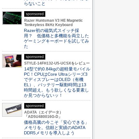
らないこと
sponsored
Razer Huntsman V3 HE Magnetic
Tenkeyless 8kHz Keyboard
Razer初の磁気式スイッチ採
用？ 低価格と多機能を両立した
ゲーミングキーボードを試してみ
た
sponsored
STYLE-14FH132-U5-UCSXをレビュー
14型で約0.84kgの超軽量モバイル
PC！CPUはCore Ultraシリーズ3
でディスプレーはOLED（有機
EL）、バッテリー駆動時間は13
時間超え。もう欲しくなる要素し
か見つからないッ！
sponsored
ADATA（エイデータ）
「AD5U480016G-D」
価格高騰の今こそ「安心できる」
メモリを。信頼と実績のADATA
DDR5メモリを導入しよう