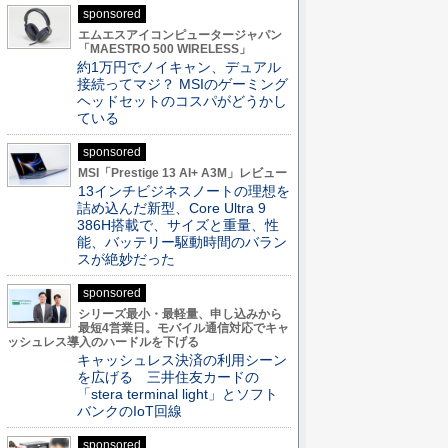
sponsored
エムエスアイコンピュータージャパン
「MAESTRO 500 WIRELESS」
約1万円でノイキャン、デュアル
接続ってマジ？ MSIのゲーミング
ヘッドセットのコスパがどうかし
ている
sponsored
MSI「Prestige 13 AI+ A3M」レビュー
13インチビジネスノートの理想を
詰め込んだ新型、Core Ultra 9
386H搭載で、サイズと重量、性
能、バッテリー駆動時間のバラン
スが絶妙だった
sponsored
シリーズ最小・最軽量、申し込みから
最短4営業日。モバイル通信対応でキャ
ッシュレス導入のハードルを下げる
キャッシュレス決済の利用シーン
を広げる 三井住友カードの
「stera terminal light」とソフト
バンクのIoT回線
sponsored