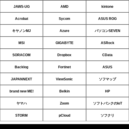
JAWS-UG
AMD
kintone
Acrobat
Sycom
ASUS ROG
キヤノンMJ
Azure
パソコンSEVEN
MSI
GIGABYTE
ASRock
SORACOM
Dropbox
CData
Backlog
Fortinet
ASUS
JAPANNEXT
ViewSonic
ソフマップ
brand new ME!
Belkin
HP
ヤマハ
Zoom
ソフトバンクのIoT
STORM
pCloud
ソフクリ