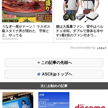
うなぎ一尾がドーン！ ラスボス
腰は大風量ファン、背中はペル
級スタミナ丼が現れた 宇奈と
チェ冷却。ダブルで身体を冷や
と、やってる
す1着2役のファン付きウ...
2026年8月6日
2026年8月5日
Recommended by
この記事の先頭へ
ASCII.jpトップへ
次にお勧めの記事