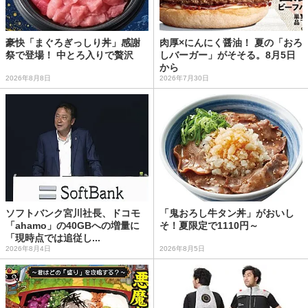
豪快「まぐろぎっしり丼」感謝
肉厚×にんにく醤油！ 夏の「おろ
祭で登場！ 中とろ入りで贅沢
しバーガー」がそそる。8月5日
から
2026年8月8日
2026年7月30日
ソフトバンク宮川社長、ドコモ
「鬼おろし牛タン丼」がおいし
「ahamo」の40GBへの増量に
そ！夏限定で1110円～
「現時点では追従し...
2026年8月4日
2026年8月5日