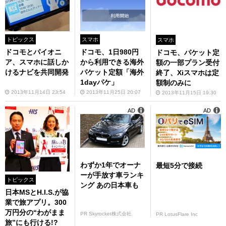
トピックス
スマホ
スマホ
ドコモとパイオニ
ドコモ、1日980円
ドコモ、パケット定
ア、スマホに話しか
から利用できる海外
額の一部プラン受付
けるナビを共同開発
パケット定額「海外
終了、Xiスマホは定
1dayパケ」
額制のみに
2013年11月14日 23:54
2013年11月25日 20:07
2013年11月15日 19:30
AD
AD
わずか1年でオーナ
最短5分で接続
ーが手放す車ランキ
トピックス
ング あの日本車も
日本MSとH.I.S.が協
業で旅アプリ。300
万円分の“わがまま
PR Skyrocket株式会社
PR LotusFlare Inc
旅”にも行ける!?