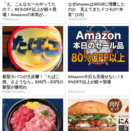
「え、こんなセールやってた
なぜahamoは40GBに増量した
の？」80％OFF以上が続々登
のか 見えてきたドコモの“本
場！Amazonの本気が...
音” (1/5)
PR(Amazon)
2026年8月6日
新型タバコが大反響！「たばこ
Amazon今日も見逃せない！8
税、さようなら」600円→83円の
0%OFF以上が続々登場
新型が爆売れ
PR(株式会社HAL)
PR(Amazon)