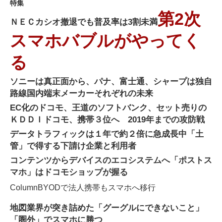
特集
第2次
ＮＥＣカシオ撤退でも普及率は3割未満
スマホバブルがやってく
る
ソニーは真正面から、パナ、富士通、シャープは独自
路線
国内端末メーカーそれぞれの未来
EC化のドコモ、王道のソフトバンク、セット売りの
ＫＤＤＩ
ドコモ、携帯３位へ 2019年までの攻防戦
データトラフィックは１年で約２倍に急成長中
「土
管」で得する下請け企業と利用者
コンテンツからデバイスのエコシステムへ
「ポストス
マホ」はドコモショップが握る
Column
BYODで法人携帯もスマホへ移行
地図業界が突き詰めた「グーグルにできないこと」
「圏外」でスマホに勝つ