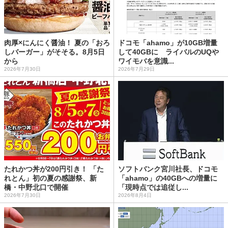
肉厚×にんにく醤油！ 夏の「おろ
ドコモ「ahamo」が10GB増量
しバーガー」がそそる。8月5日
して40GBに ライバルのUQや
から
ワイモバを意識...
2026年7月30日
2026年7月29日
たれかつ丼が200円引き！ 「た
ソフトバンク宮川社長、ドコモ
れとん」初の夏の感謝祭、新
「ahamo」の40GBへの増量に
橋・中野北口で開催
「現時点では追従し...
2026年7月30日
2026年8月4日