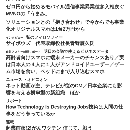
ゼロ円から始めるモバイル通信事業
異業種参入相次ぐ
MVNOの「うまみ」
ソリューションとの「抱き合わせ」で今からでも事業
化
オリジナルスマホは1台2万円から
私のフィロソフィー
インタビュー
サイボウズ 代表取締役社長
青野慶久氏
明日の会議で使えるビジネスデータ
角川アスキー総研リポート
高齢者向けスマホに端末メーカーのチャンスあり／実
は日本人の４人に１人がアンドロイドユーザー／ゲー
ム市場を食い、ベッドにまで入り込むスマホ
ニュース ・オピニオン
ネット動画が主、テレビが従のCM／日本企業にも影
響を与える横串型の新組織 ほか
リポート
How Technology Is Destroying Jobs
技術は人間の仕
事をどう奪っているか
連載
起業前夜(2)
がんワクチン 信じて、戦う