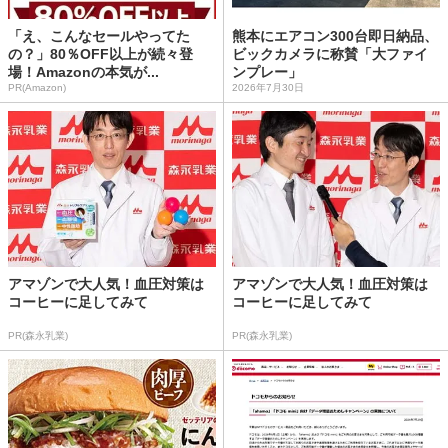
「え、こんなセールやってた
熊本にエアコン300台即日納品、
の？」80％OFF以上が続々登
ビックカメラに称賛「大ファイ
場！Amazonの本気が...
ンプレー」
PR(Amazon)
2026年7月30日
アマゾンで大人気！血圧対策は
アマゾンで大人気！血圧対策は
コーヒーに足してみて
コーヒーに足してみて
PR(森永乳業)
PR(森永乳業)