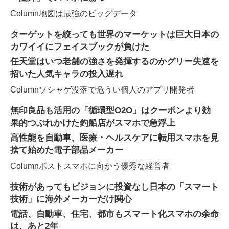
Column
地図は最強のビッグデータ
ターゲットを絞っても世界のマーケットは巨大
日本の
カワイイにフェイスブックが負けた
任天堂はいつ老舗の強さを発揮するのか
グリー失速を
招いた人気キャラの投入遅れ
Column
ソシャゲ没落で危うい個人のアプリ開発者
無印良品も活用の「循環型O2O」はクーポンより効
果的
つぶれかけた釣船店がスマホで急浮上
高性能を自動車、医療・ヘルスケアに転用
スマホを見
捨て始めた電子部品メーカー
Column
ポストスマホに向かう優秀な経営者
技術があってもビジョンに投資なし
日本の「スマート
技術」に海外メーカーだけ関心
電話、自動車、住宅、都市もスマート化
スマホの余命
は、あと2年