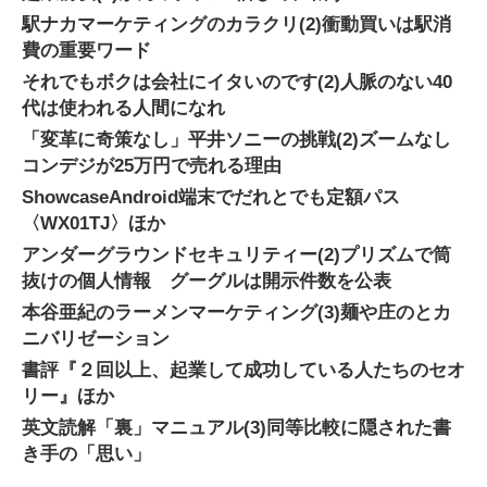
駅ナカマーケティングのカラクリ(2)
衝動買いは駅消
費の重要ワード
それでもボクは会社にイタいのです(2)
人脈のない40
代は使われる人間になれ
「変革に奇策なし」平井ソニーの挑戦(2)
ズームなし
コンデジが25万円で売れる理由
Showcase
Android端末でだれとでも定額パス
〈WX01TJ〉ほか
アンダーグラウンドセキュリティー(2)
プリズムで筒
抜けの個人情報 グーグルは開示件数を公表
本谷亜紀のラーメンマーケティング(3)
麺や庄のとカ
ニバリゼーション
書評
『２回以上、起業して成功している人たちのセオ
リー』ほか
英文読解「裏」マニュアル(3)
同等比較に隠された書
き手の「思い」