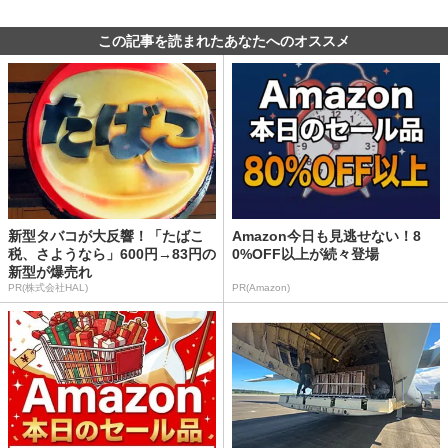
この記事を読まれたあなたへのオススメ
新型タバコが大反響！「たばこ
Amazon今日も見逃せない！8
税、さようなら」600円→83円の
0%OFF以上が続々登場
新型が爆売れ
PR(株式会社HAL)
PR(Amazon)