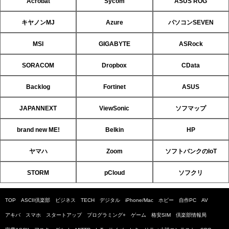
Acrobat
Sycom
ASUS ROG
キヤノンMJ
Azure
パソコンSEVEN
MSI
GIGABYTE
ASRock
SORACOM
Dropbox
CData
Backlog
Fortinet
ASUS
JAPANNEXT
ViewSonic
ソフマップ
brand new ME!
Belkin
HP
ヤマハ
Zoom
ソフトバンクのIoT
STORM
pCloud
ソフクリ
TOP
ASCII倶楽部
ビジネス
TECH
デジタル
iPhone/Mac
ホビー
自作PC
AV
アキバ
スマホ
スタートアップ
プログラミング+
ゲーム
格安SIM
倶楽部情報局