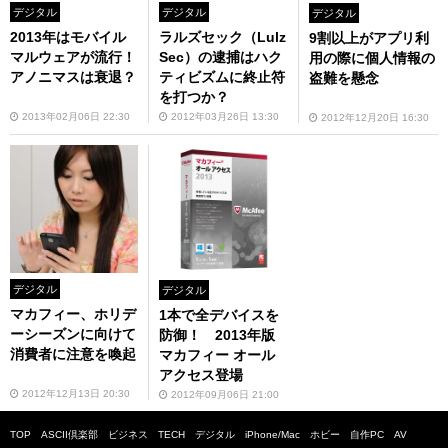
デジタル
デジタル
デジタル
2013年はモバイル
ラルズセック（Lulz
9割以上がアプリ利
マルウェアが流行！
Sec）の逮捕はハク
用の際に個人情報の
アノニマスは衰退？
ティビズムに終止符
盗難を懸念
を打つか？
2013年02月06日 22:30
2012年03月26日 13:30
2012年12月20日 16:30
デジタル
デジタル
マカフィー、ホリデ
1本で全デバイスを
ーシーズンに向けて
防御！ 2013年版
消費者に注意を喚起
マカフィー オール
アクセス登場
2012年12月13日 20:30
2012年09月06日 21:00
TOP
ASCII倶楽部
ビジネス
TECH
デジタル
iPhone/Mac
ホビー
自作PC
AV