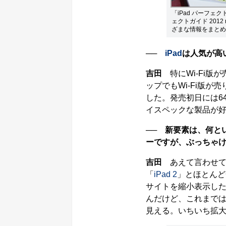
「iPad パーフェクト
ェクトガイド 201
ざまな情報をまとめ
──
iPad
は人気が高
吉田
特にWi-Fi版
ップでもWi-Fi版が
した。発売初日には6
イスペックな製品が
── 新要素は、何といっ
ーですが、ぶっちゃ
吉田
あえて言わせて
「
iPad 2
」とほとんど
サイトを縮小表示した状
んだけど、これまで
見える。いちいち拡