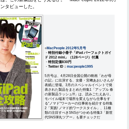
インタビューした。
○
MacPeople 2012年5月号
・
特別付録小冊子「iPad パーフェクトガイ
ド 2012 mini」（128ページ）付属
・
特別定価830円
・
Twitter ID：
macpeople1995
5月号は、4月28日全国公開の映画「わが母
の記」に出演する、女優・宮﨑あおいさんが
表紙に登場。3月のスペシャルイベントで発
表された製品をまとめた特集1「アップル 春
の新製品ラッシュ!!!」は、読みごたえあり。
モバイル端末で場所を変えながら仕事をす
る“ノマド”ワーカーの仕事術を紹介する特集
2「実践! ノマド的ワークスタイル」、11種
類の注目すべきSNSがつかめる特集3「新世
代SNS弾丸ツアー」も要チェックだ