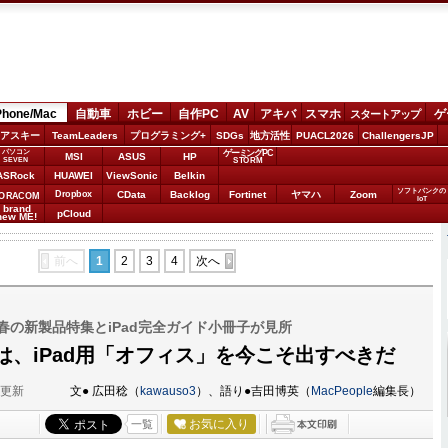
Phone/Mac
自動車
ホビー
自作PC
AV
アキバ
スマホ
ゲ
スタートアップ
アスキー
TeamLeaders
プログラミング+
SDGs
地方活性
PUACL2026
ChallengersJP
パソコン
ゲーミングPC
MSI
ASUS
HP
STORM
SEVEN
ASRock
HUAWEI
ViewSonic
Belkin
ソフトバンクの
Dropbox
CData
Backlog
Fortinet
ヤマハ
Zoom
ORACOM
IoT
brand
pCloud
new ME!
前へ
1
2
3
4
次へ
号は、春の新製品特集とiPad完全ガイド小冊子が見所
は、iPad用「オフィス」を今こそ出すべきだ
分更新
文● 広田稔（
kawauso3
）、語り●吉田博英（
MacPeople
編集長）
お気に入り
一覧