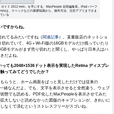
ガイド 2012 mini」を手にする、MacPeople 吉田編集長。iPad パーフ
2 miniは、スペックなどの基礎知識から、操作方法、注目アプリまでさま
ている
いですからね。
が売れてるみたいですね（
関連記事
）。某量販店のネットショ
売り切れていて、4G＋Wi-Fi版の16GBモデルだけ残っていたり
4GBモデルがまず売り切れたと聞くし、やっぱり日本人はハ
好きだよね。
ても2048×1536ドット表示を実現したRetina ディスプレ
け触ってみてどうでしたか？
もらうと、ホーム画面をぱっと見しただけでは従来の
一緒なんだよ。でも、文字を表示させると全然違う。ウェブ
態でも読める。PDF化したMacPeopleを表示させてみた
は拡大しないと読めなかった図版のキャプションが、きれいに
大しなくて済むというストレスフリーがスゴいね。