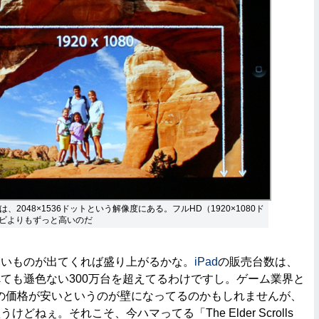
は、2048×1536ドットという解像度にある。フルHD（1920×1080ド
ビよりもずっと高いのだ
いものが出てくれば盛り上がるかな。
iPad
の販売台数は、
ても遜色ない300万台を超えてるわけですし。ゲーム業界と
oreの価格が安いというのが壁になってるのかもしれませんが、
どねぇ。それこそ、今ハマってる「The Elder Scrolls