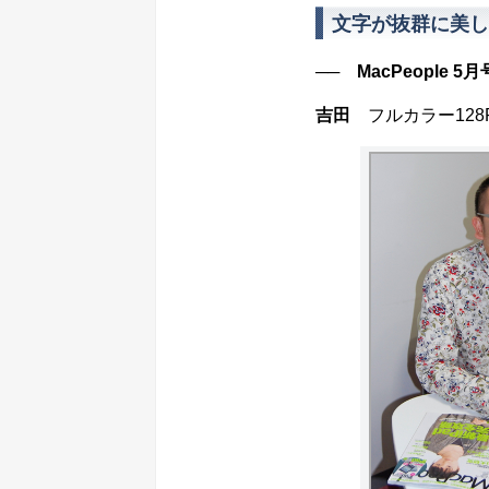
文字が抜群に美し
── MacPeople 5
吉田
フルカラー128P