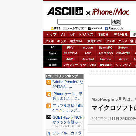
ASCII.jp
iPhone/Mac
トップ
AI
IoT
ビジネス
TECH
デジタル
i
アスキーキッズ
格安SIM
家電ASCII
アスキーグルメ
週刊
FMV
mouse
iiyamaPC
Sycom
PC
ELECOM
AMD
ASUS ROG
Digital
GIGABYTE
JAWS
Acrobat
kintone
Azure
Business
S
JAPANNEXT
マカフィー
キヤノンMJ
ソフマップ
Special
Adobe Premiereな
ど4製品、...
iPhoneケース、卒
業しました。これ
MacPeople 5月
か...
アップル新型「iPa
マイクロソフト
d mini」チップ...
GOETHEとFINCHI
2012年04月11日 22時00
がタッグを組み...
FINCHI on GOETHE
アップル、カメラ