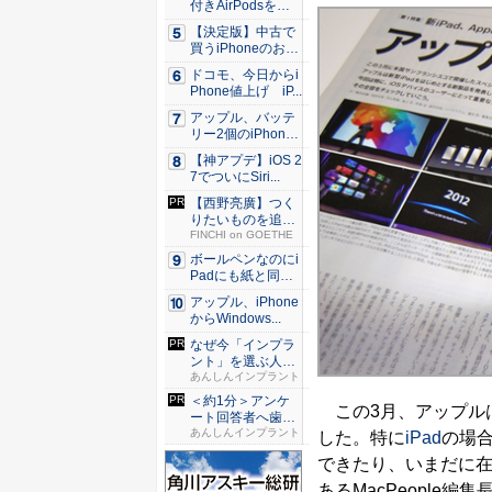
付きAirPodsを年
内...
【決定版】中古で
買うiPhoneのおす
す...
ドコモ、今日からi
Phone値上げ iP...
アップル、バッテ
リー2個のiPhone
準...
【神アプデ】iOS 2
7でついにSiri...
【西野亮廣】つく
りたいものを追求
できる環...
FINCHI on GOETHE
ボールペンなのにi
Padにも紙と同じ
滑ら...
アップル、iPhone
からWindows...
なぜ今「インプラ
ント」を選ぶ人が
急増中？...
あんしんインプラント
＜約1分＞アンケ
この3月、アップル
ート回答者へ歯科
医師が監...
あんしんインプラント
した。特に
iPad
の場合
できたり、いまだに
あるMacPeople編