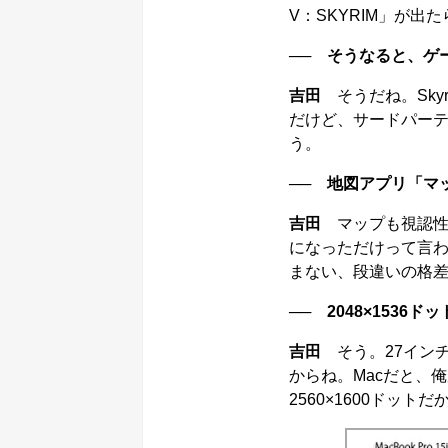
V：SKYRIM」が出
── そうなると、ゲ
吉田
そうだね。Skyr
だけど、サードパー
う。
── 地図アプリ「マ
吉田
マップも視認性
になっただけって言
まない、段違いの格
── 2048×153
吉田
そう。27インチi
からね。Macだと、俺が会
2560×1600ドッ