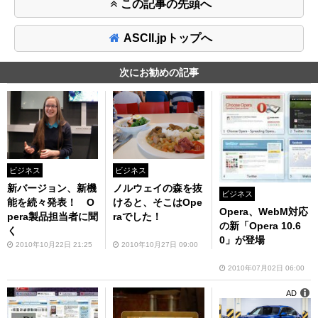
この記事の先頭へ
ASCII.jpトップへ
次にお勧めの記事
ビジネス
ビジネス
ノルウェイの森を抜
新バージョン、新機
ビジネス
けると、そこはOpe
能を続々発表！ O
Opera、WebM対応
raでした！
pera製品担当者に聞
の新「Opera 10.6
く
0」が登場
2010年10月27日 09:00
2010年10月22日 21:25
2010年07月02日 06:00
AD