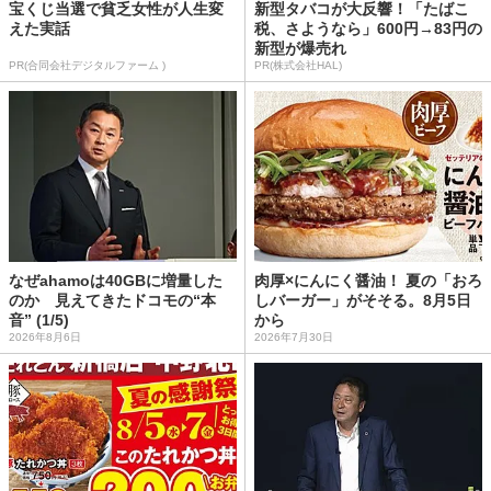
宝くじ当選で貧乏女性が人生変
新型タバコが大反響！「たばこ
えた実話
税、さようなら」600円→83円の
新型が爆売れ
PR(合同会社デジタルファーム )
PR(株式会社HAL)
なぜahamoは40GBに増量した
肉厚×にんにく醤油！ 夏の「おろ
のか 見えてきたドコモの“本
しバーガー」がそそる。8月5日
音” (1/5)
から
2026年8月6日
2026年7月30日