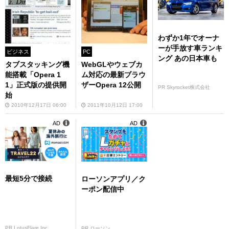
わずか1年でオーナ
ーが手放す車ランキ
ビジネス
PC
ング あの日本車も
タブスタッキング機
WebGLやウェブカ
能搭載「Opera 1
ム対応の最新ブラウ
1」正式版の提供開
ザーOpera 12公開
PR Skyrocket株式会社
始
2010年12月17日 06:00
2011年10月12日 17:00
AD
AD
最短5分で接続
ローソンアプリ／ク
ーポン配信中
PR LotusFlare Inc
PR ローソン