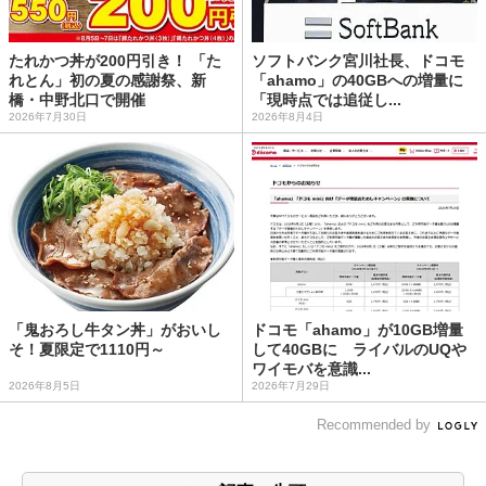
たれかつ丼が200円引き！ 「た
ソフトバンク宮川社長、ドコモ
れとん」初の夏の感謝祭、新
「ahamo」の40GBへの増量に
橋・中野北口で開催
「現時点では追従し...
2026年7月30日
2026年8月4日
「鬼おろし牛タン丼」がおいし
ドコモ「ahamo」が10GB増量
そ！夏限定で1110円～
して40GBに ライバルのUQや
ワイモバを意識...
2026年8月5日
2026年7月29日
Recommended by