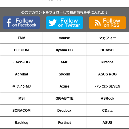
公式アカウントをフォローして最新情報を手に入れよう
FMV
mouse
マカフィー
ELECOM
iiyama PC
HUAWEI
JAWS-UG
AMD
kintone
Acrobat
Sycom
ASUS ROG
キヤノンMJ
Azure
パソコンSEVEN
MSI
GIGABYTE
ASRock
SORACOM
Dropbox
CData
Backlog
Fortinet
ASUS