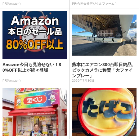
PR(Amazon)
PR(合同会社デジタルファーム )
Amazon今日も見逃せない！8
熊本にエアコン300台即日納品、
0%OFF以上が続々登場
ビックカメラに称賛「大ファイ
ンプレー」
PR(Amazon)
2026年7月30日