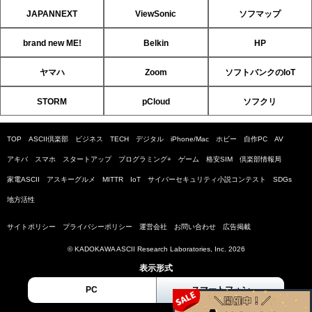
JAPANNEXT
ViewSonic
ソフマップ
brand new ME!
Belkin
HP
ヤマハ
Zoom
ソフトバンクのIoT
STORM
pCloud
ソフクリ
TOP
ASCII倶楽部
ビジネス
TECH
デジタル
iPhone/Mac
ホビー
自作PC
AV
アキバ
スマホ
スタートアップ
プログラミング+
ゲーム
格安SIM
倶楽部情報局
家電ASCII
アスキーグルメ
MITTR
IoT
サイバーセキュリティ小説コンテスト
SDGs
地方活性
サイトポリシー
プライバシーポリシー
運営会社
お問い合わせ
広告掲載
© KADOKAWA ASCII Research Laboratories, Inc. 2026
表示形式
PC
スマートフォン